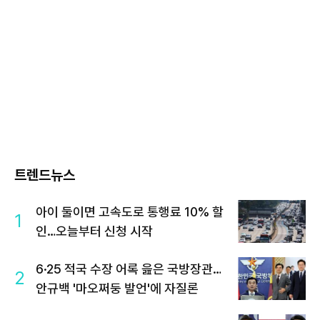
트렌드뉴스
아이 둘이면 고속도로 통행료 10% 할
1
인…오늘부터 신청 시작
6·25 적국 수장 어록 읊은 국방장관…
2
안규백 '마오쩌둥 발언'에 자질론