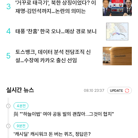
'거꾸로 태극기', 북한 상징이었다? 이
3
재명·김민석까지…논란의 의미는
4
태풍 '찬홈' 한국 오나…예상 경로 보니
토스뱅크, 데이터 분석 전담조직 신
5
설…수장에 카카오 출신 선임
실시간 뉴스
08.10 23:37
UPDATE
4분전
與 "'하늘이법' 여야 공동 발의 괜찮아…그것이 협치"
9분전
'캐시딜' 캐시워크 돈 버는 퀴즈, 정답은?