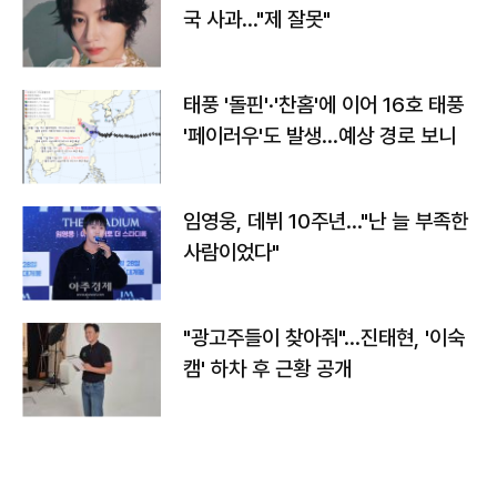
국 사과…"제 잘못"
태풍 '돌핀'·'찬홈'에 이어 16호 태풍
'페이러우'도 발생…예상 경로 보니
임영웅, 데뷔 10주년…"난 늘 부족한
사람이었다"
"광고주들이 찾아줘"…진태현, '이숙
캠' 하차 후 근황 공개