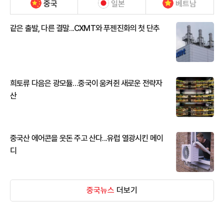
중국
일본
베트남
같은 출발, 다른 결말...CXMT와 푸젠진화의 첫 단추
희토류 다음은 광모듈…중국이 움켜쥔 새로운 전략자
산
중국산 에어콘을 웃돈 주고 산다...유럽 열광시킨 메이
디
중국뉴스
더보기