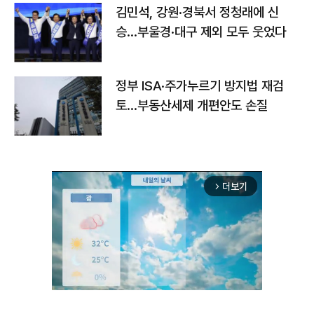
김민석, 강원·경북서 정청래에 신
승…부울경·대구 제외 모두 웃었다
정부 ISA·주가누르기 방지법 재검
토…부동산세제 개편안도 손질
더보기
arrow_forward_ios