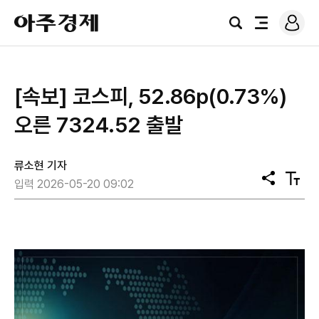
로
아
그
검
전
주
인
색
체
경
메
제
뉴
[속보] 코스피, 52.86p(0.73%)
오른 7324.52 출발
류소현 기자
공
텍
입력 2026-05-20 09:02
유
스
트
크
기