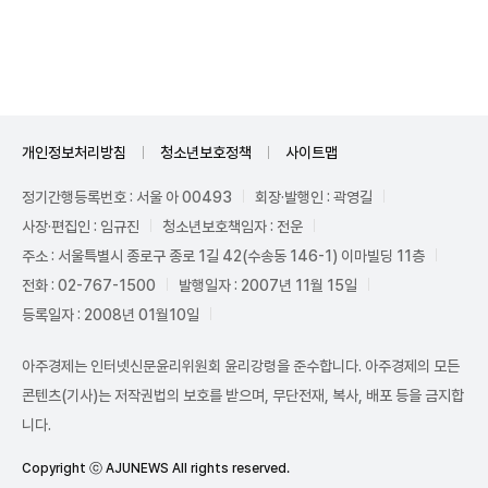
Unmute
개인정보처리방침
청소년보호정책
사이트맵
정기간행등록번호 : 서울 아 00493
회장·발행인 : 곽영길
사장·편집인 : 임규진
청소년보호책임자 : 전운
주소 : 서울특별시 종로구 종로 1길 42(수송동 146-1) 이마빌딩 11층
전화 : 02-767-1500
발행일자 : 2007년 11월 15일
등록일자 : 2008년 01월10일
아주경제는 인터넷신문윤리위원회 윤리강령을 준수합니다. 아주경제의 모든
콘텐츠(기사)는 저작권법의 보호를 받으며, 무단전재, 복사, 배포 등을 금지합
니다.
Copyright ⓒ AJUNEWS All rights reserved.