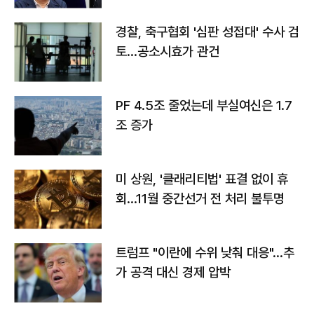
경찰, 축구협회 '심판 성접대' 수사 검
토…공소시효가 관건
PF 4.5조 줄었는데 부실여신은 1.7
조 증가
미 상원, '클래리티법' 표결 없이 휴
회…11월 중간선거 전 처리 불투명
트럼프 "이란에 수위 낮춰 대응"…추
가 공격 대신 경제 압박