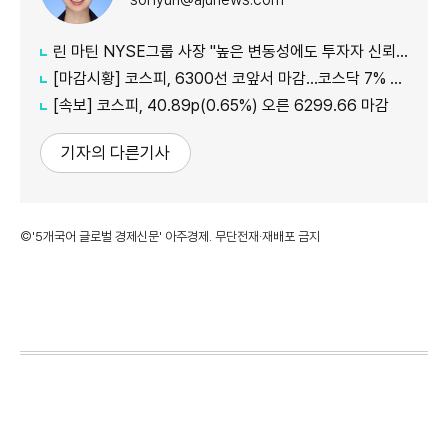
린 마틴 NYSE그룹 사장 "높은 변동성에도 투자자 신뢰 유지하려면…시스템 안정성이 선결돼야"
[마감시황] 코스피, 6300선 코앞서 마감…코스닥 7% 급등해 850선 안착
[속보] 코스피, 40.89p(0.65%) 오른 6299.66 마감
기자의 다른기사
©'5개국어 글로벌 경제신문' 아주경제. 무단전재·재배포 금지