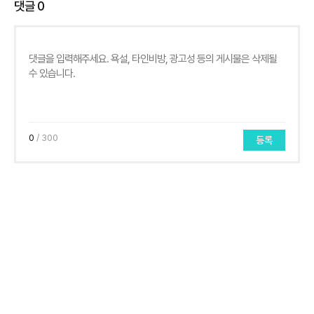
댓글
0
0
/ 300
등록