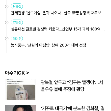
14분전
관세전쟁 '엔드게임' 윤곽 나오나…한국 新통상정책 교두보 활
용해야
17분전
섬유패션 글로벌 경쟁력 키운다…산업부 15개 과제 180억 지
원
18분전
농식품부, '천원의 아침밥' 참여 200개 대학 선정
아주PICK >
광복절 앞두고 "김구는 빨갱이"…서
울우유 불매 주장에 황당
'거꾸로 태극기'에 분노한 김희철, 결