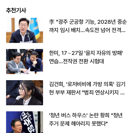
추천기사
李 "광주 군공항 기능, 2028년 중순
까지 임시 배치…속도전 넘어 전격
전"
한미, 17∼27일 '을지 자유의 방패'
연습…전작권 전환 시험대
김건희, '로저비비에 가방 의혹' 김기
현 부부 재판서 "범죄 연상시키지 말
라"
'청년 버스 하우스' 논란 황희 "청년
주거 문제 헤아리지 못했다"