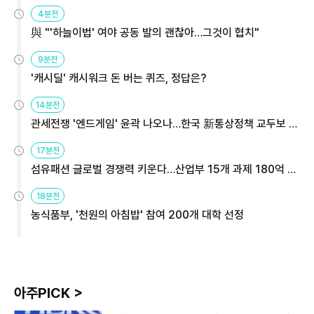
4분전
與 "'하늘이법' 여야 공동 발의 괜찮아…그것이 협치"
9분전
'캐시딜' 캐시워크 돈 버는 퀴즈, 정답은?
14분전
관세전쟁 '엔드게임' 윤곽 나오나…한국 新통상정책 교두보 활
용해야
17분전
섬유패션 글로벌 경쟁력 키운다…산업부 15개 과제 180억 지
원
18분전
농식품부, '천원의 아침밥' 참여 200개 대학 선정
아주PICK >