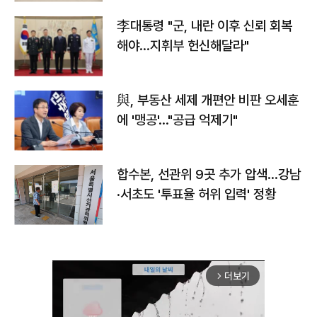
李대통령 "군, 내란 이후 신뢰 회복
해야…지휘부 헌신해달라"
與, 부동산 세제 개편안 비판 오세훈
에 '맹공'…"공급 억제기"
합수본, 선관위 9곳 추가 압색…강남
·서초도 '투표율 허위 입력' 정황
더보기
arrow_forward_ios