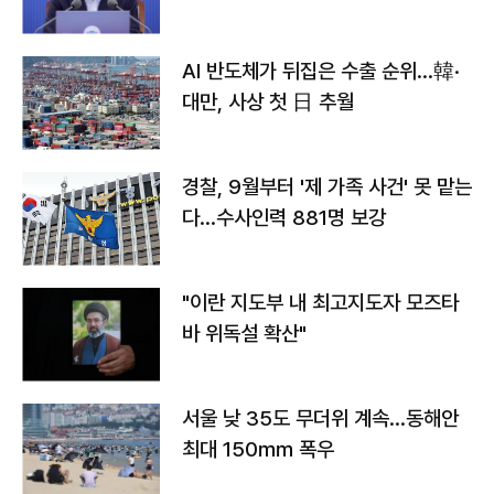
AI 반도체가 뒤집은 수출 순위…韓·
대만, 사상 첫 日 추월
경찰, 9월부터 '제 가족 사건' 못 맡는
다…수사인력 881명 보강
"이란 지도부 내 최고지도자 모즈타
바 위독설 확산"
서울 낮 35도 무더위 계속…동해안
최대 150㎜ 폭우