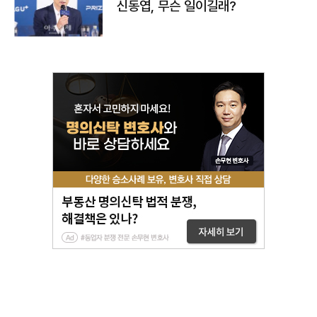
신동엽, 무슨 일이길래?