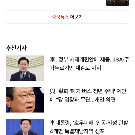
중국뉴스
더보기
추천기사
李, 정부 세제개편안에 제동…ISA·주
가누르기안 재검토 지시
與, 황희 '폐기 버스 청년 주택' 제안
에 "당 입장과 무관…개인 의견"
李대통령, '호우피해' 안동·의성 관할
4개면 특별재난지역 선포