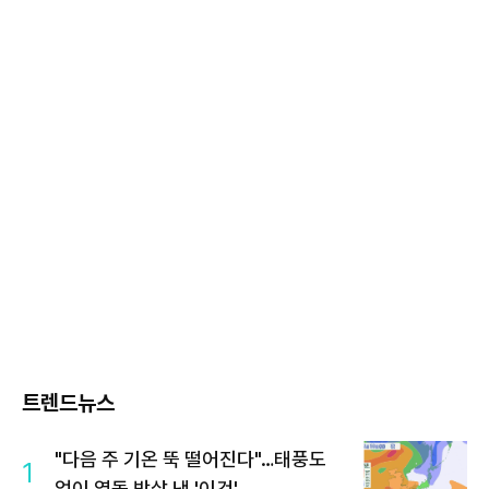
트렌드뉴스
"다음 주 기온 뚝 떨어진다"…태풍도
1
없이 열돔 박살 낸 '이것'