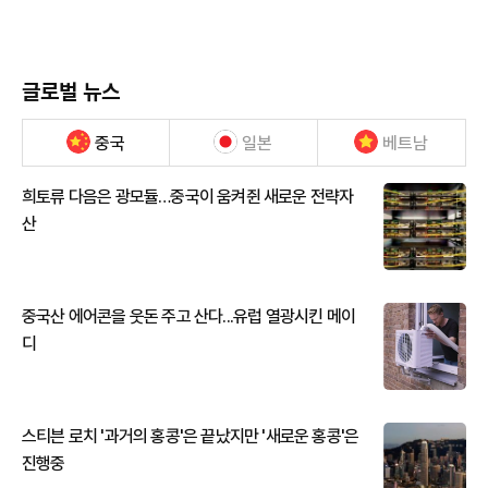
글로벌 뉴스
중국
일본
베트남
희토류 다음은 광모듈…중국이 움켜쥔 새로운 전략자
산
중국산 에어콘을 웃돈 주고 산다...유럽 열광시킨 메이
디
스티븐 로치 '과거의 홍콩'은 끝났지만 '새로운 홍콩'은
진행중