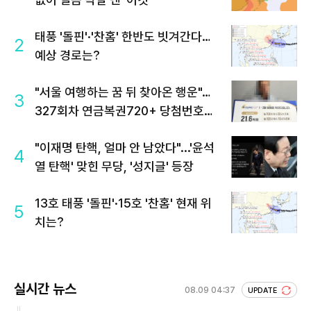
태풍 '돌핀'·'찬홈' 한반도 빗겨간다…
2
예상 경로는?
"서울 여행하는 꿈 뒤 찾아온 행운"…
3
327회차 연금복권720+ 당첨번호조
회 주목
"이재명 탄핵, 얼마 안 남았다"...'윤석
4
열 탄핵' 맞힌 무당, '성지글' 등장
13호 태풍 '돌핀'·15호 '찬홈' 현재 위
5
치는?
실시간 뉴스
08.09 04:37
UPDATE