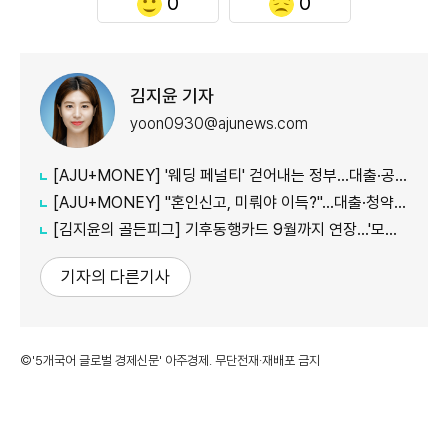
0
0
김지윤 기자
yoon0930@ajunews.com
[AJU+MONEY] '웨딩 페널티' 걷어내는 정부…대출·공공임대 불이익 줄인다
[AJU+MONEY] "혼인신고, 미뤄야 이득?"…대출·청약·세금 따져보니
[김지윤의 골든피그] 기후동행카드 9월까지 연장…'모두의카드' 갈아탈 땐 혜택 따져야
기자의 다른기사
©'5개국어 글로벌 경제신문' 아주경제. 무단전재·재배포 금지