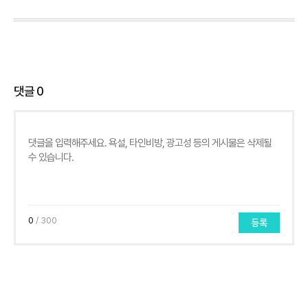
댓글
0
0
/ 300
등록