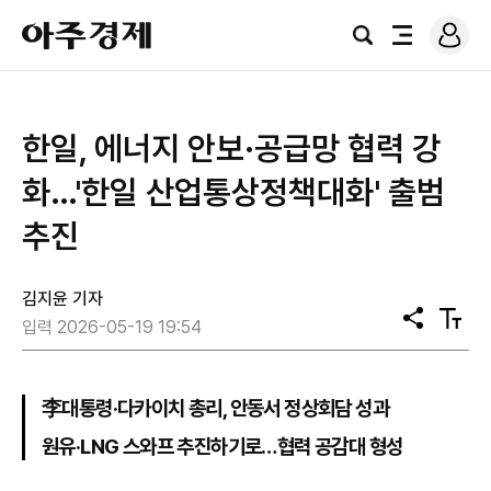
로
아
그
검
전
주
인
색
체
경
메
제
뉴
한일, 에너지 안보·공급망 협력 강
화…'한일 산업통상정책대화' 출범
추진
김지윤 기자
공
텍
입력 2026-05-19 19:54
유
스
트
크
기
李대통령·다카이치 총리, 안동서 정상회담 성과
원유·LNG 스와프 추진하기로…협력 공감대 형성