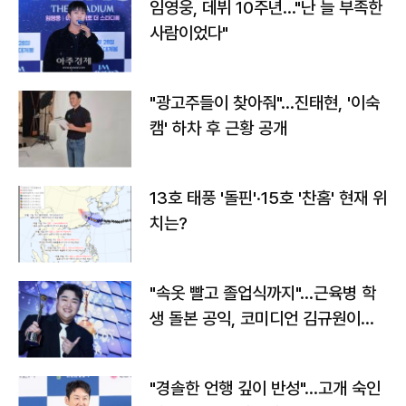
임영웅, 데뷔 10주년…"난 늘 부족한
사람이었다"
"광고주들이 찾아줘"…진태현, '이숙
캠' 하차 후 근황 공개
13호 태풍 '돌핀'·15호 '찬홈' 현재 위
치는?
"속옷 빨고 졸업식까지"…근육병 학
생 돌본 공익, 코미디언 김규원이었
다
"경솔한 언행 깊이 반성"…고개 숙인