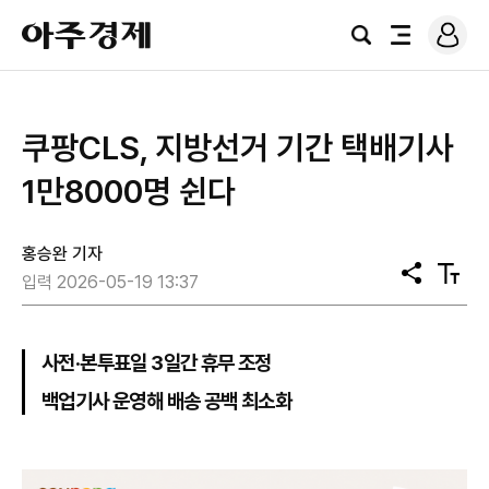
로
아
그
검
전
주
인
색
체
경
메
제
뉴
쿠팡CLS, 지방선거 기간 택배기사
1만8000명 쉰다
홍승완 기자
공
텍
입력 2026-05-19 13:37
유
스
트
크
기
사전·본투표일 3일간 휴무 조정
백업기사 운영해 배송 공백 최소화