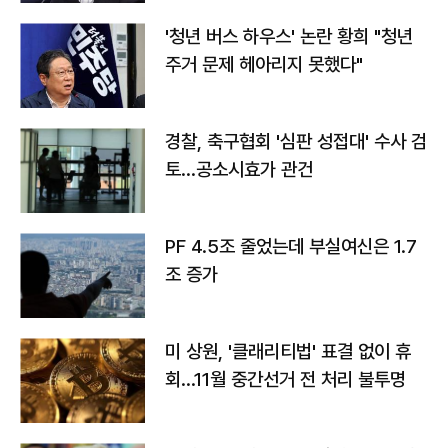
'청년 버스 하우스' 논란 황희 "청년
주거 문제 헤아리지 못했다"
경찰, 축구협회 '심판 성접대' 수사 검
토…공소시효가 관건
PF 4.5조 줄었는데 부실여신은 1.7
조 증가
미 상원, '클래리티법' 표결 없이 휴
회…11월 중간선거 전 처리 불투명