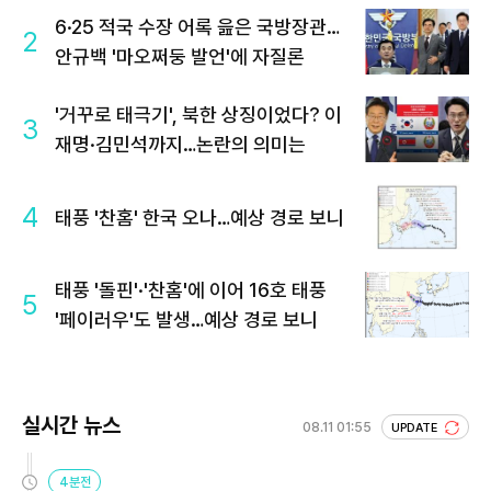
6·25 적국 수장 어록 읊은 국방장관…
2
안규백 '마오쩌둥 발언'에 자질론
'거꾸로 태극기', 북한 상징이었다? 이
3
재명·김민석까지…논란의 의미는
4
태풍 '찬홈' 한국 오나…예상 경로 보니
태풍 '돌핀'·'찬홈'에 이어 16호 태풍
5
'페이러우'도 발생…예상 경로 보니
실시간 뉴스
08.11 01:55
UPDATE
4분전