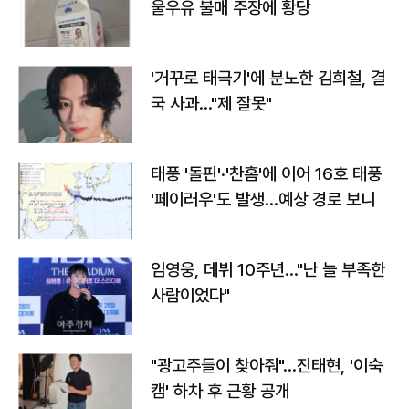
울우유 불매 주장에 황당
'거꾸로 태극기'에 분노한 김희철, 결
국 사과…"제 잘못"
태풍 '돌핀'·'찬홈'에 이어 16호 태풍
'페이러우'도 발생…예상 경로 보니
임영웅, 데뷔 10주년…"난 늘 부족한
사람이었다"
"광고주들이 찾아줘"…진태현, '이숙
캠' 하차 후 근황 공개