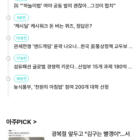
與 "'하늘이법' 여야 공동 발의 괜찮아…그것이 협치"
9분전
'캐시딜' 캐시워크 돈 버는 퀴즈, 정답은?
14분전
관세전쟁 '엔드게임' 윤곽 나오나…한국 新통상정책 교두보 활
용해야
17분전
섬유패션 글로벌 경쟁력 키운다…산업부 15개 과제 180억 지
원
18분전
농식품부, '천원의 아침밥' 참여 200개 대학 선정
아주PICK >
광복절 앞두고 "김구는 빨갱이"…서