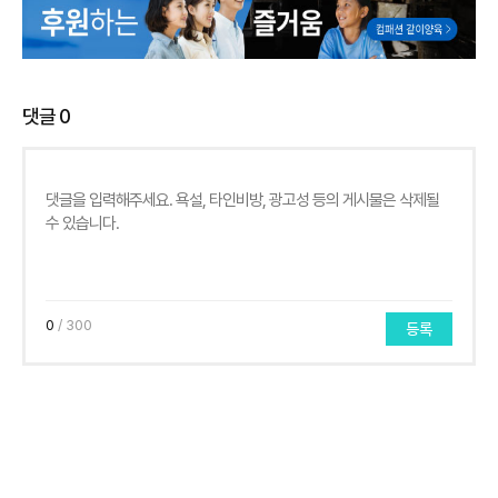
댓글
0
0
/ 300
등록