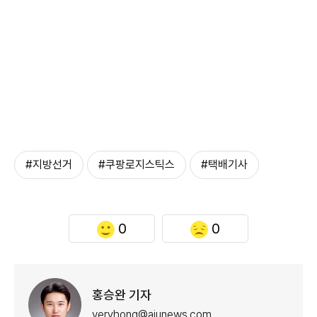
#지방선거
#쿠팡로지스틱스
#택배기사
0
0
홍승완 기자
veryhong@ajunews.com