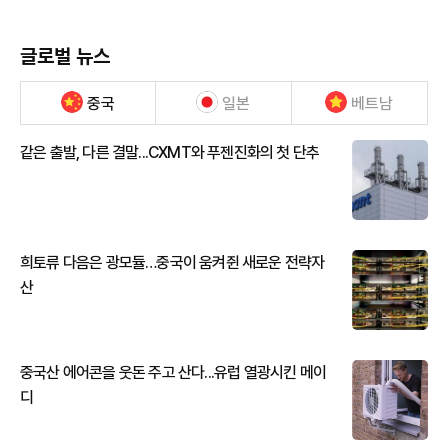
글로벌 뉴스
중국
일본
베트남
같은 출발, 다른 결말...CXMT와 푸젠진화의 첫 단추
희토류 다음은 광모듈…중국이 움켜쥔 새로운 전략자
산
중국산 에어콘을 웃돈 주고 산다...유럽 열광시킨 메이
디