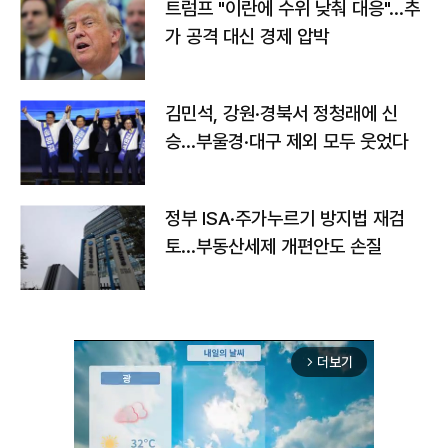
트럼프 "이란에 수위 낮춰 대응"…추
가 공격 대신 경제 압박
김민석, 강원·경북서 정청래에 신
승…부울경·대구 제외 모두 웃었다
정부 ISA·주가누르기 방지법 재검
토…부동산세제 개편안도 손질
더보기
arrow_forward_ios