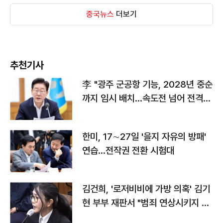
중국뉴스
더보기
추천기사
李 "광주 군공항 기능, 2028년 중순
까지 임시 배치…속도전 넘어 전격
전"
한미, 17∼27일 '을지 자유의 방패'
연습…전작권 전환 시험대
김건희, '로저비비에 가방 의혹' 김기
현 부부 재판서 "범죄 연상시키지 말
라"