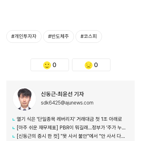
#개인투자자
#반도체주
#코스피
0
0
신동근·최윤선 기자
sdk6425@ajunews.com
열기 식은 '단일종목 레버리지' 거래대금 첫 1조 아래로
[아주 쉬운 재무제표] PBR이 뭐길래…정부가 '주가 누르기'에 칼 빼든 이유
[신동근의 증시 한 컷] "못 사서 불안"에서 "안 사서 다행"으로…증시 덮친 '조모'