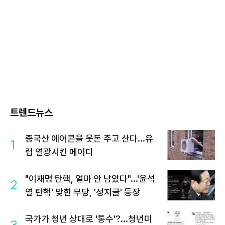
트렌드뉴스
중국산 에어콘을 웃돈 주고 산다...유
1
럽 열광시킨 메이디
"이재명 탄핵, 얼마 안 남았다"...'윤석
2
열 탄핵' 맞힌 무당, '성지글' 등장
국가가 청년 상대로 '통수'?...청년미