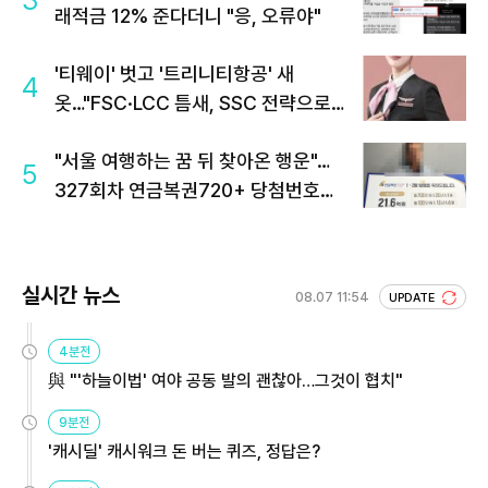
3
래적금 12% 준다더니 "응, 오류야"
'티웨이' 벗고 '트리니티항공' 새
4
옷…"FSC·LCC 틈새, SSC 전략으로
공략"
"서울 여행하는 꿈 뒤 찾아온 행운"…
5
327회차 연금복권720+ 당첨번호조
회 주목
실시간 뉴스
08.07 11:54
UPDATE
4분전
與 "'하늘이법' 여야 공동 발의 괜찮아…그것이 협치"
9분전
'캐시딜' 캐시워크 돈 버는 퀴즈, 정답은?