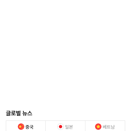
글로벌 뉴스
중국
일본
베트남