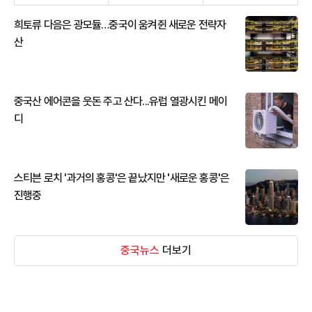
희토류 다음은 광모듈…중국이 움켜쥔 새로운 전략자
산
중국산 에어콘을 웃돈 주고 산다...유럽 열광시킨 메이
디
스티븐 로치 '과거의 홍콩'은 끝났지만 '새로운 홍콩'은
진행중
중국뉴스
더보기