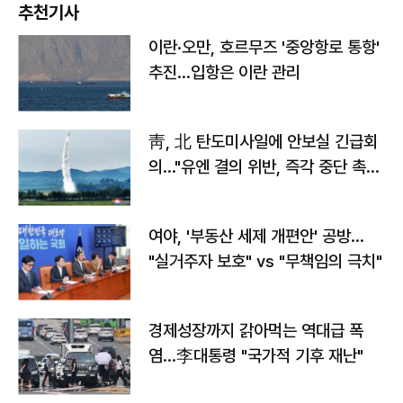
추천기사
이란·오만, 호르무즈 '중앙항로 통항'
추진…입항은 이란 관리
靑, 北 탄도미사일에 안보실 긴급회
의…"유엔 결의 위반, 즉각 중단 촉
구"
여야, '부동산 세제 개편안' 공방…
"실거주자 보호" vs "무책임의 극치"
경제성장까지 갉아먹는 역대급 폭
염…李대통령 "국가적 기후 재난"