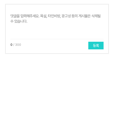
0
/ 300
등록