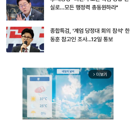
실로…모든 행정력 총동원하라"
종합특검, '계엄 당정대 회의 참석' 한
동훈 참고인 조사...12일 통보
더보기
arrow_forward_ios
Unmute