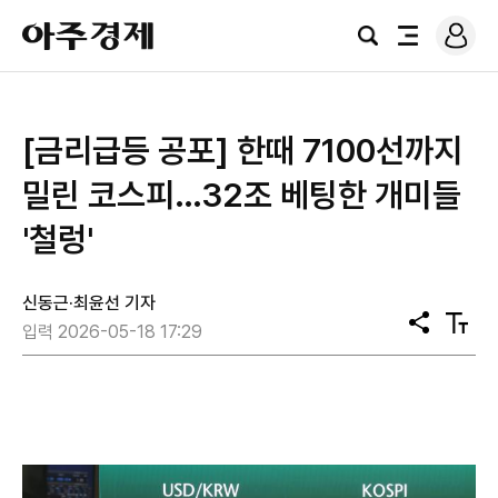
로
아
그
검
전
주
인
색
체
경
메
제
뉴
[금리급등 공포] 한때 7100선까지
밀린 코스피…32조 베팅한 개미들
'철렁'
신동근·최윤선 기자
공
텍
입력 2026-05-18 17:29
유
스
트
크
기