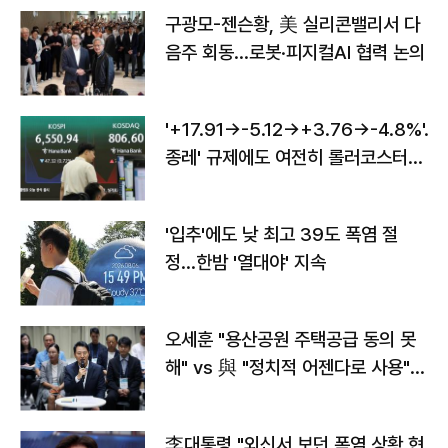
구광모-젠슨황, 美 실리콘밸리서 다
음주 회동…로봇·피지컬AI 협력 논의
'+17.91→-5.12→+3.76→-4.8%'…'
종레' 규제에도 여전히 롤러코스터
타는 코스피
'입추'에도 낮 최고 39도 폭염 절
정…한밤 '열대야' 지속
오세훈 "용산공원 주택공급 동의 못
해" vs 與 "정치적 어젠다로 사용"
맞불
李대통령 "외신서 보던 폭염 상황 현