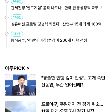
14분전
관세전쟁 '엔드게임' 윤곽 나오나…한국 新통상정책 교두보 활
용해야
17분전
섬유패션 글로벌 경쟁력 키운다…산업부 15개 과제 180억 지
원
18분전
농식품부, '천원의 아침밥' 참여 200개 대학 선정
아주PICK >
"경솔한 언행 깊이 반성"…고개 숙인
신동엽, 무슨 일이길래?
프로야구, 주말까지 전 경기 취소…
11일 재개·오후 7시 경기 시작