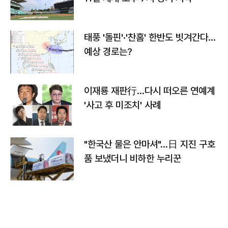
태풍 '돌핀'·'찬홈' 한반도 빗겨간다…
예상 경로는?
이재룡 재판行…다시 떠오른 연예계
'사고 후 미조치' 사례
"한국산 물은 안마셔"…日 지진 구호
품 보냈더니 비하한 누리꾼