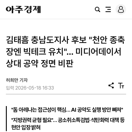
로
아
그
검
전
주
인
색
체
경
메
제
뉴
김태흠 충남도지사 후보 "천안 종축
장엔 빅테크 유치"… 미디어데이서
상대 공약 정면 비판
허희만 기자
공
텍
입력 2026-05-18 16:33
유
스
트
크
기
"돔 아레나는 접근성이 핵심… AI 공약도 실행 방안 빠져"
"지방권력 균형 필요"… 공소취소특검법·석탄화력 대책 등
현안 입장 밝혀