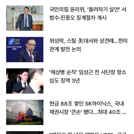
국민의힘 윤리위, '돌려차기 실언' 서
범수·진종오 징계절차 개시
위성락, 스틸 美대사와 상견례…한미
관계 발전 논의
'채상병 순직' 임성근 전 사단장 항소
심도 징역 3년
현금 88조 쌓인 SK하이닉스, 국내
채권시장 '큰손' 됐다…최대 40조 투
자