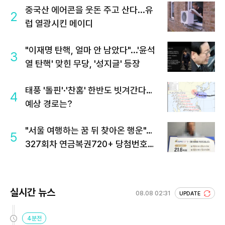
중국산 에어콘을 웃돈 주고 산다...유
2
럽 열광시킨 메이디
"이재명 탄핵, 얼마 안 남았다"...'윤석
3
열 탄핵' 맞힌 무당, '성지글' 등장
태풍 '돌핀'·'찬홈' 한반도 빗겨간다…
4
예상 경로는?
"서울 여행하는 꿈 뒤 찾아온 행운"…
5
327회차 연금복권720+ 당첨번호조
회 주목
실시간 뉴스
08.08 02:31
UPDATE
4분전