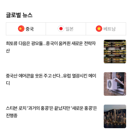
글로벌 뉴스
중국
일본
베트남
희토류 다음은 광모듈…중국이 움켜쥔 새로운 전략자
산
중국산 에어콘을 웃돈 주고 산다...유럽 열광시킨 메이
디
스티븐 로치 '과거의 홍콩'은 끝났지만 '새로운 홍콩'은
진행중