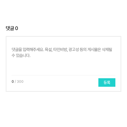
댓글
0
0
/ 300
등록