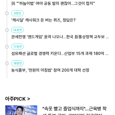
與 "'하늘이법' 여야 공동 발의 괜찮아…그것이 협치"
9분전
'캐시딜' 캐시워크 돈 버는 퀴즈, 정답은?
14분전
관세전쟁 '엔드게임' 윤곽 나오나…한국 新통상정책 교두보 활
용해야
17분전
섬유패션 글로벌 경쟁력 키운다…산업부 15개 과제 180억 지
원
18분전
농식품부, '천원의 아침밥' 참여 200개 대학 선정
아주PICK >
"속옷 빨고 졸업식까지"…근육병 학