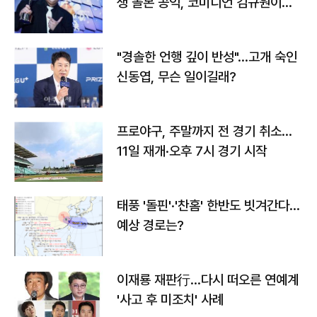
생 돌본 공익, 코미디언 김규원이었
다
"경솔한 언행 깊이 반성"…고개 숙인
신동엽, 무슨 일이길래?
프로야구, 주말까지 전 경기 취소…
11일 재개·오후 7시 경기 시작
태풍 '돌핀'·'찬홈' 한반도 빗겨간다…
예상 경로는?
이재룡 재판行…다시 떠오른 연예계
'사고 후 미조치' 사례