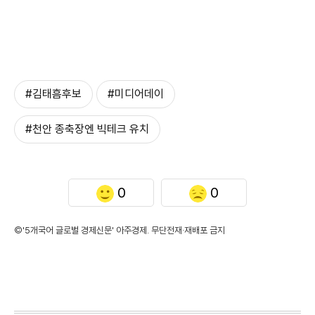
#김태흠후보
#미디어데이
#천안 종축장엔 빅테크 유치
0
0
©'5개국어 글로벌 경제신문' 아주경제. 무단전재·재배포 금지