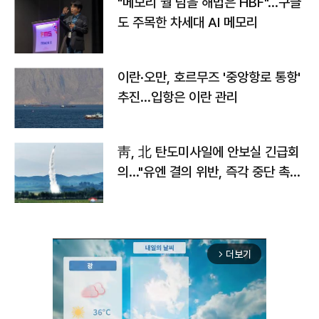
"메모리 월 넘을 해법은 HBF"…구글
도 주목한 차세대 AI 메모리
이란·오만, 호르무즈 '중앙항로 통항'
추진…입항은 이란 관리
靑, 北 탄도미사일에 안보실 긴급회
의…"유엔 결의 위반, 즉각 중단 촉
구"
더보기
arrow_forward_ios