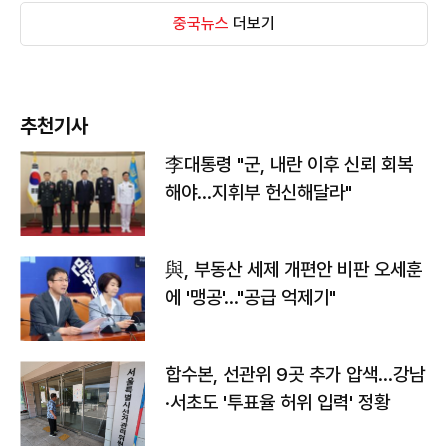
중국뉴스
더보기
추천기사
李대통령 "군, 내란 이후 신뢰 회복
해야…지휘부 헌신해달라"
與, 부동산 세제 개편안 비판 오세훈
에 '맹공'…"공급 억제기"
합수본, 선관위 9곳 추가 압색…강남
·서초도 '투표율 허위 입력' 정황