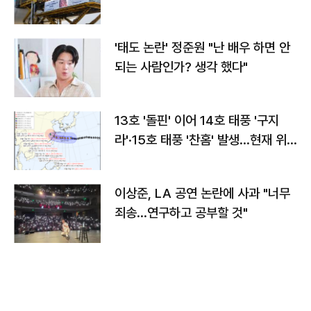
'태도 논란' 정준원 "난 배우 하면 안
되는 사람인가? 생각 했다"
13호 '돌핀' 이어 14호 태풍 '구지
라'·15호 태풍 '찬홈' 발생…현재 위
치와 이동경로는?
이상준, LA 공연 논란에 사과 "너무
죄송…연구하고 공부할 것"