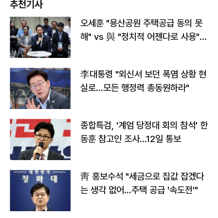
추천기사
오세훈 "용산공원 주택공급 동의 못
해" vs 與 "정치적 어젠다로 사용"
맞불
李대통령 "외신서 보던 폭염 상황 현
실로…모든 행정력 총동원하라"
종합특검, '계엄 당정대 회의 참석' 한
동훈 참고인 조사...12일 통보
靑 홍보수석 "세금으로 집값 잡겠다
는 생각 없어…주택 공급 '속도전'"