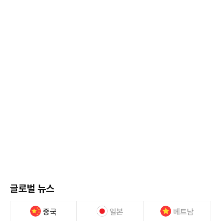
글로벌 뉴스
중국
일본
베트남