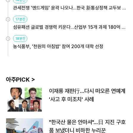
14분전
관세전쟁 '엔드게임' 윤곽 나오나…한국 新통상정책 교두보 활
용해야
17분전
섬유패션 글로벌 경쟁력 키운다…산업부 15개 과제 180억 지
원
18분전
농식품부, '천원의 아침밥' 참여 200개 대학 선정
아주PICK >
이재룡 재판行…다시 떠오른 연예계
'사고 후 미조치' 사례
"한국산 물은 안마셔"…日 지진 구호
품 보냈더니 비하한 누리꾼