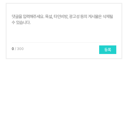
0
/ 300
등록