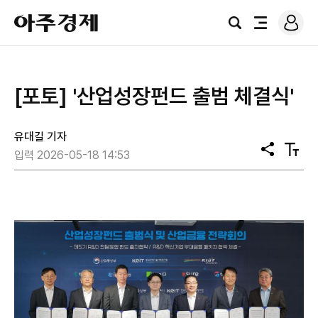
로
아
그
검
전
주
인
색
체
경
메
제
뉴
[포토] '산업성장펀드 출범 체결식'
유대길 기자
공
텍
입력 2026-05-18 14:53
유
스
트
크
기