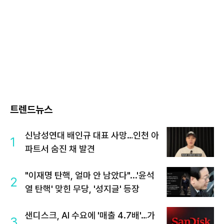
트렌드뉴스
신남성연대 배인규 대표 사망…인천 아
1
파트서 숨진 채 발견
"이재명 탄핵, 얼마 안 남았다"...'윤석
2
열 탄핵' 맞힌 무당, '성지글' 등장
샌디스크, AI 수요에 '매출 4.7배'…가
3