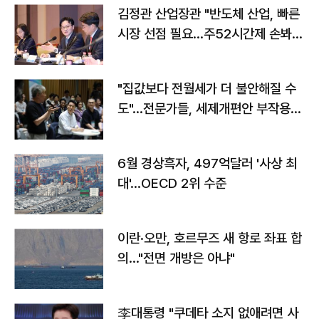
김정관 산업장관 "반도체 산업, 빠른
시장 선점 필요…주52시간제 손봐
야"
"집값보다 전월세가 더 불안해질 수
도"…전문가들, 세제개편안 부작용
우려
6월 경상흑자, 497억달러 '사상 최
대'…OECD 2위 수준
이란·오만, 호르무즈 새 항로 좌표 합
의…"전면 개방은 아냐"
李대통령 "쿠데타 소지 없애려면 사