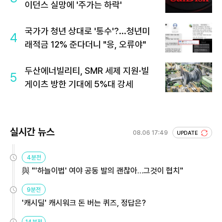
이던스 실망에 '주가는 하락'
국가가 청년 상대로 '통수'?...청년미
4
래적금 12% 준다더니 "응, 오류야"
두산에너빌리티, SMR 세제 지원·빌
5
게이츠 방한 기대에 5%대 강세
실시간 뉴스
08.06 17:49
UPDATE
4분전
與 "'하늘이법' 여야 공동 발의 괜찮아…그것이 협치"
9분전
'캐시딜' 캐시워크 돈 버는 퀴즈, 정답은?