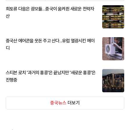
희토류 다음은 광모듈…중국이 움켜쥔 새로운 전략자
산
중국산 에어콘을 웃돈 주고 산다...유럽 열광시킨 메이
디
스티븐 로치 '과거의 홍콩'은 끝났지만 '새로운 홍콩'은
진행중
중국뉴스
더보기