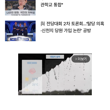
관학교 통합"
與 전당대회 2차 토론회…'탈당 의혹
·신천지 당원 가입 논란' 공방
더보기
arrow_forward_ios
Unmute