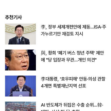
추천기사
李, 정부 세제개편안에 제동…ISA·주
가누르기안 재검토 지시
與, 황희 '폐기 버스 청년 주택' 제안
에 "당 입장과 무관…개인 의견"
李대통령, '호우피해' 안동·의성 관할
4개면 특별재난지역 선포
AI 반도체가 뒤집은 수출 순위…韓·