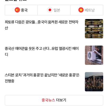
중국
일본
베트남
희토류 다음은 광모듈…중국이 움켜쥔 새로운 전략자
산
중국산 에어콘을 웃돈 주고 산다...유럽 열광시킨 메이
디
스티븐 로치 '과거의 홍콩'은 끝났지만 '새로운 홍콩'은
진행중
중국뉴스
더보기