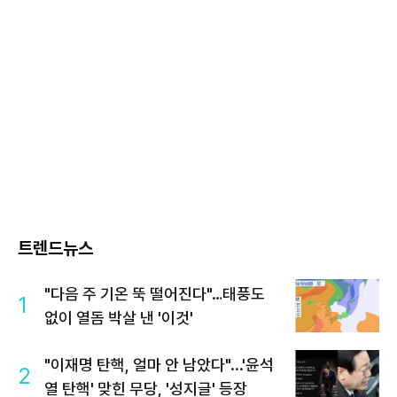
트렌드뉴스
"다음 주 기온 뚝 떨어진다"…태풍도
1
없이 열돔 박살 낸 '이것'
"이재명 탄핵, 얼마 안 남았다"...'윤석
2
열 탄핵' 맞힌 무당, '성지글' 등장