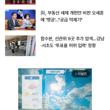
與, 부동산 세제 개편안 비판 오세훈
에 '맹공'…"공급 억제기"
합수본, 선관위 9곳 추가 압색…강남
·서초도 '투표율 허위 입력' 정황
더보기
arrow_forward_ios