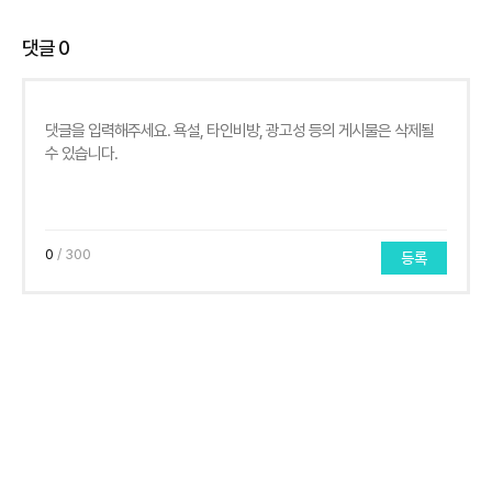
댓글
0
0
/ 300
등록