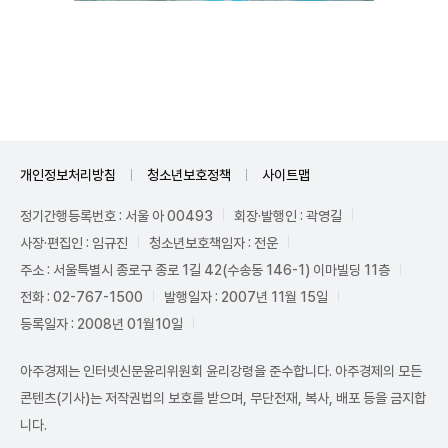
Unmute
개인정보처리방침
청소년보호정책
사이트맵
정기간행등록번호 : 서울 아 00493
회장·발행인 : 곽영길
사장·편집인 : 임규진
청소년보호책임자 : 전운
주소 : 서울특별시 종로구 종로 1길 42(수송동 146-1) 이마빌딩 11층
전화 : 02-767-1500
발행일자 : 2007년 11월 15일
등록일자 : 2008년 01월10일
아주경제는 인터넷신문윤리위원회 윤리강령을 준수합니다. 아주경제의 모든
콘텐츠(기사)는 저작권법의 보호를 받으며, 무단전재, 복사, 배포 등을 금지합
니다.