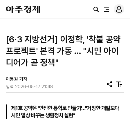
로
아
그
검
전
주
인
색
체
경
메
제
뉴
[6·3 지방선거] 이정학, '착붙 공약
프로젝트' 본격 가동 … "시민 아이
디어가 곧 정책"
이동원 기자
공
텍
입력 2026-05-17 21:48
유
스
트
크
기
제1호 공약은 '안전한 통학로 만들기'…"거창한 개발보다
시민 일상 바꾸는 생활정치 실현"