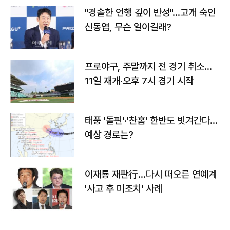
"경솔한 언행 깊이 반성"…고개 숙인
신동엽, 무슨 일이길래?
프로야구, 주말까지 전 경기 취소…
11일 재개·오후 7시 경기 시작
태풍 '돌핀'·'찬홈' 한반도 빗겨간다…
예상 경로는?
이재룡 재판行…다시 떠오른 연예계
'사고 후 미조치' 사례