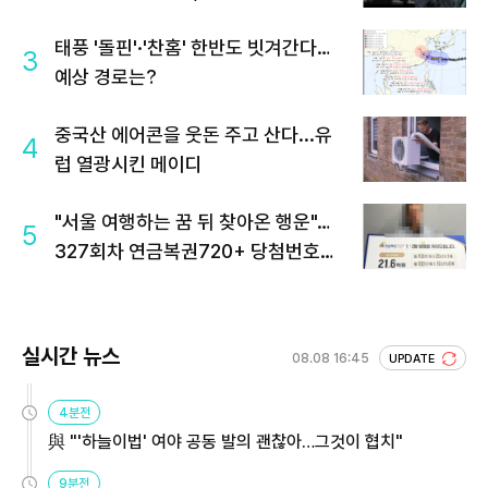
태풍 '돌핀'·'찬홈' 한반도 빗겨간다…
3
예상 경로는?
중국산 에어콘을 웃돈 주고 산다...유
4
럽 열광시킨 메이디
"서울 여행하는 꿈 뒤 찾아온 행운"…
5
327회차 연금복권720+ 당첨번호조
회 주목
실시간 뉴스
08.08 16:45
UPDATE
4분전
與 "'하늘이법' 여야 공동 발의 괜찮아…그것이 협치"
9분전