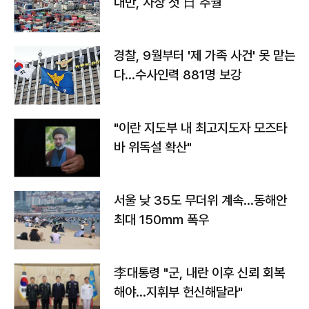
대만, 사상 첫 日 추월
경찰, 9월부터 '제 가족 사건' 못 맡는
다…수사인력 881명 보강
"이란 지도부 내 최고지도자 모즈타
바 위독설 확산"
서울 낮 35도 무더위 계속…동해안
최대 150㎜ 폭우
李대통령 "군, 내란 이후 신뢰 회복
해야…지휘부 헌신해달라"