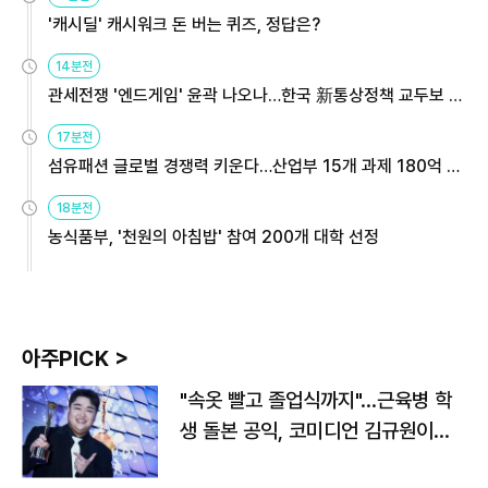
'캐시딜' 캐시워크 돈 버는 퀴즈, 정답은?
14분전
관세전쟁 '엔드게임' 윤곽 나오나…한국 新통상정책 교두보 활
용해야
17분전
섬유패션 글로벌 경쟁력 키운다…산업부 15개 과제 180억 지
원
18분전
농식품부, '천원의 아침밥' 참여 200개 대학 선정
아주PICK >
"속옷 빨고 졸업식까지"…근육병 학
생 돌본 공익, 코미디언 김규원이었
다