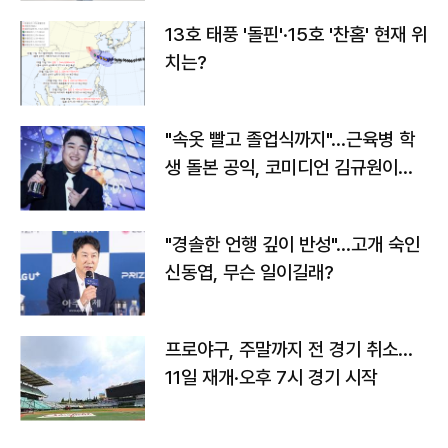
13호 태풍 '돌핀'·15호 '찬홈' 현재 위
치는?
"속옷 빨고 졸업식까지"…근육병 학
생 돌본 공익, 코미디언 김규원이었
다
"경솔한 언행 깊이 반성"…고개 숙인
신동엽, 무슨 일이길래?
프로야구, 주말까지 전 경기 취소…
11일 재개·오후 7시 경기 시작