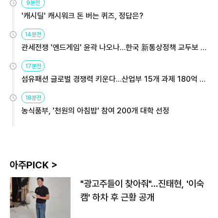
9분전
'캐시딜' 캐시워크 돈 버는 퀴즈, 정답은?
14분전
관세전쟁 '엔드게임' 윤곽 나오나…한국 新통상정책 교두보 활
용해야
17분전
섬유패션 글로벌 경쟁력 키운다…산업부 15개 과제 180억 지
원
18분전
농식품부, '천원의 아침밥' 참여 200개 대학 선정
아주PICK >
"광고주들이 찾아줘"…진태현, '이숙
캠' 하차 후 근황 공개