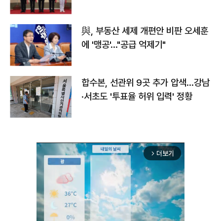
與, 부동산 세제 개편안 비판 오세훈
에 '맹공'…"공급 억제기"
합수본, 선관위 9곳 추가 압색…강남
·서초도 '투표율 허위 입력' 정황
더보기
arrow_forward_ios