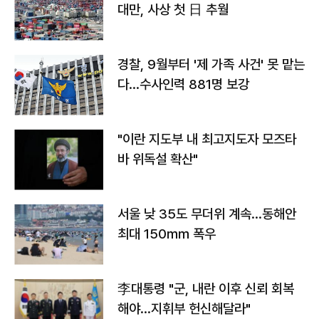
대만, 사상 첫 日 추월
경찰, 9월부터 '제 가족 사건' 못 맡는
다…수사인력 881명 보강
"이란 지도부 내 최고지도자 모즈타
바 위독설 확산"
서울 낮 35도 무더위 계속…동해안
최대 150㎜ 폭우
李대통령 "군, 내란 이후 신뢰 회복
해야…지휘부 헌신해달라"