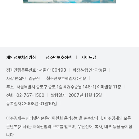
Unmute
개인정보처리방침
청소년보호정책
사이트맵
정기간행등록번호 : 서울 아 00493
회장·발행인 : 곽영길
사장·편집인 : 임규진
청소년보호책임자 : 전운
주소 : 서울특별시 종로구 종로 1길 42(수송동 146-1) 이마빌딩 11층
전화 : 02-767-1500
발행일자 : 2007년 11월 15일
등록일자 : 2008년 01월10일
아주경제는 인터넷신문윤리위원회 윤리강령을 준수합니다. 아주경제의 모든
콘텐츠(기사)는 저작권법의 보호를 받으며, 무단전재, 복사, 배포 등을 금지합
니다.