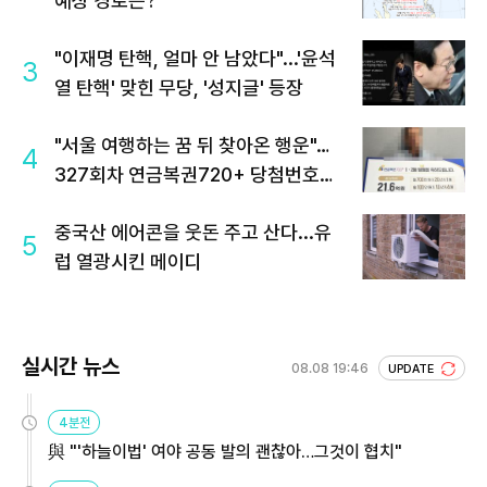
예상 경로는?
"이재명 탄핵, 얼마 안 남았다"...'윤석
3
열 탄핵' 맞힌 무당, '성지글' 등장
"서울 여행하는 꿈 뒤 찾아온 행운"…
4
327회차 연금복권720+ 당첨번호조
회 주목
중국산 에어콘을 웃돈 주고 산다...유
5
럽 열광시킨 메이디
실시간 뉴스
08.08 19:46
UPDATE
4분전
與 "'하늘이법' 여야 공동 발의 괜찮아…그것이 협치"