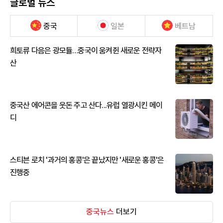
글로벌 뉴스
중국
일본
베트남
희토류 다음은 광모듈…중국이 움켜쥔 새로운 전략자
산
중국산 에어콘을 웃돈 주고 산다...유럽 열광시킨 메이
디
스티븐 로치 '과거의 홍콩'은 끝났지만 '새로운 홍콩'은
진행중
중국뉴스
더보기