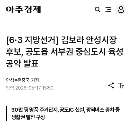
로
아
그
검
전
주
인
색
체
경
메
제
뉴
[6·3 지방선거] 김보라 안성시장
후보, 공도읍 서부권 중심도시 육성
공약 발표
안성=윤중국 기자
공
텍
입력 2026-05-17 15:50
유
스
트
크
기
30만 평 명품 주거단지, 공도IC 신설, 광역버스 증차 등
생활권 발전 구상