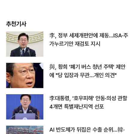
추천기사
李, 정부 세제개편안에 제동…ISA·주
가누르기안 재검토 지시
與, 황희 '폐기 버스 청년 주택' 제안
에 "당 입장과 무관…개인 의견"
李대통령, '호우피해' 안동·의성 관할
4개면 특별재난지역 선포
AI 반도체가 뒤집은 수출 순위…韓·