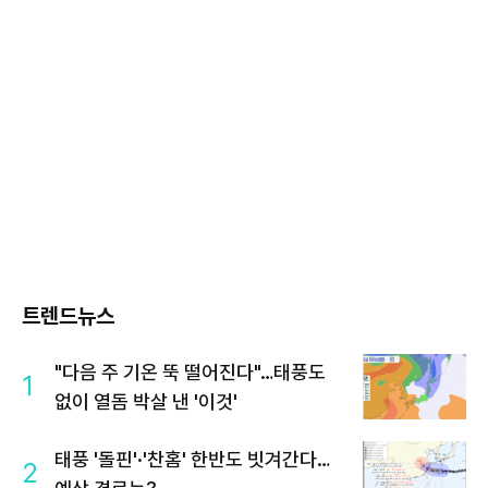
트렌드뉴스
"다음 주 기온 뚝 떨어진다"…태풍도
1
없이 열돔 박살 낸 '이것'
태풍 '돌핀'·'찬홈' 한반도 빗겨간다…
2