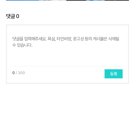
댓글
0
0
/ 300
등록