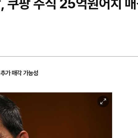
장, 쿠팡 주식 25억원어치
 추가 매각 가능성
이
미
지
확
대