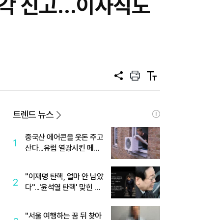
 매각 신고…이사직도
공
프
텍
유
린
스
트
트
크
기
트렌드 뉴스
중국산 에어콘을 웃돈 주고
1
산다...유럽 열광시킨 메이
디
"이재명 탄핵, 얼마 안 남았
2
다"...'윤석열 탄핵' 맞힌 무
당, '성지글' 등장
"서울 여행하는 꿈 뒤 찾아