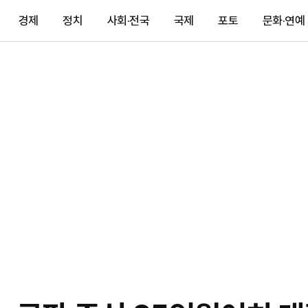
경제
정치
사회·전국
국제
포토
문화·연예