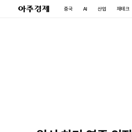
아
중국
AI
산업
재테크
주
경
제