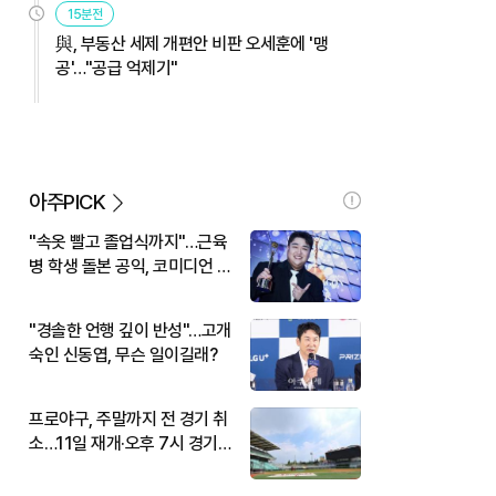
15분전
與, 부동산 세제 개편안 비판 오세훈에 '맹
공'…"공급 억제기"
아주PICK
"속옷 빨고 졸업식까지"…근육
병 학생 돌본 공익, 코미디언 김
규원이었다
"경솔한 언행 깊이 반성"…고개
숙인 신동엽, 무슨 일이길래?
프로야구, 주말까지 전 경기 취
소…11일 재개·오후 7시 경기
시작