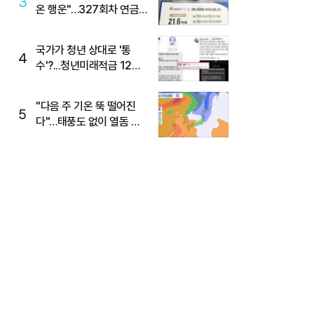
3
온 행운"…327회차 연금
복권720+ 당첨번호조회
주목
국가가 청년 상대로 '통
4
수'?...청년미래적금 12%
준다더니 "응, 오류야"
"다음 주 기온 뚝 떨어진
5
다"…태풍도 없이 열돔 박
살 낸 '이것'