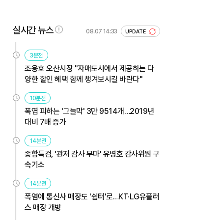
실시간 뉴스
08.07 14:33
UPDATE
3분전
조용호 오산시장 "자매도시에서 제공하는 다
양한 할인 혜택 함께 챙겨보시길 바란다"
10분전
폭염 피하는 '그늘막' 3만 9514개…2019년
대비 7배 증가
14분전
종합특검, '관저 감사 무마' 유병호 감사위원 구
속기소
14분전
폭염에 통신사 매장도 '쉼터'로…KT·LG유플러
스 매장 개방