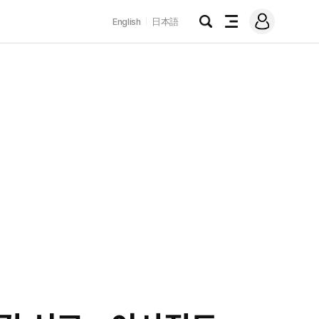
로
English
日本語
그
검
전
인
색
체
메
뉴