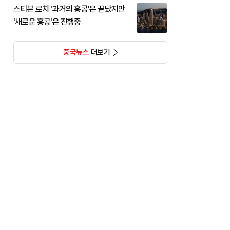
스티븐 로치 '과거의 홍콩'은 끝났지만
'새로운 홍콩'은 진행중
중국뉴스
더보기