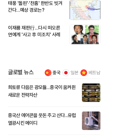
태풍 '돌핀'·'찬홈' 한반도 빗겨
간다…예상 경로는?
이재룡 재판行…다시 떠오른
연예계 '사고 후 미조치' 사례
글로벌 뉴스
중국
일본
베트남
희토류 다음은 광모듈…중국이 움켜쥔
새로운 전략자산
중국산 에어콘을 웃돈 주고 산다...유럽
열광시킨 메이디