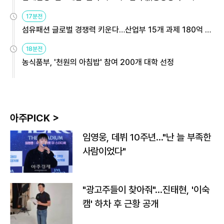
용해야
17분전
섬유패션 글로벌 경쟁력 키운다…산업부 15개 과제 180억 지
원
18분전
농식품부, '천원의 아침밥' 참여 200개 대학 선정
아주PICK >
임영웅, 데뷔 10주년…"난 늘 부족한
사람이었다"
"광고주들이 찾아줘"…진태현, '이숙
캠' 하차 후 근황 공개