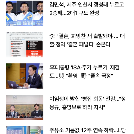
김민석, 제주·인천서 정청래 누르고
2승째…2대1 구도 완성
李 "결혼, 희망찬 새 출발돼야"… 대
출·청약 '결혼 페널티' 손본다
李대통령 'ISA·주가 누르기' 재검
토…與 "환영" 野 "졸속 국정"
이임생이 밝힌 '빵집 회동' 전말…"정
몽규, 홍명보로 하라 지시"
주유소 기름값 12주 연속 하락…L당