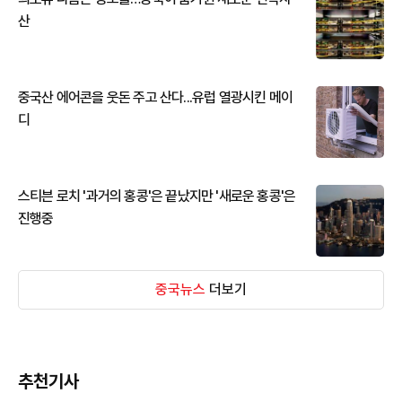
산
중국산 에어콘을 웃돈 주고 산다...유럽 열광시킨 메이
디
스티븐 로치 '과거의 홍콩'은 끝났지만 '새로운 홍콩'은
진행중
중국뉴스
더보기
추천기사