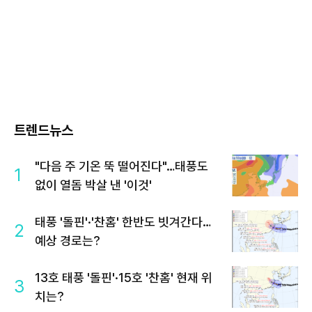
트렌드뉴스
"다음 주 기온 뚝 떨어진다"…태풍도
1
없이 열돔 박살 낸 '이것'
태풍 '돌핀'·'찬홈' 한반도 빗겨간다…
2
예상 경로는?
13호 태풍 '돌핀'·15호 '찬홈' 현재 위
3
치는?