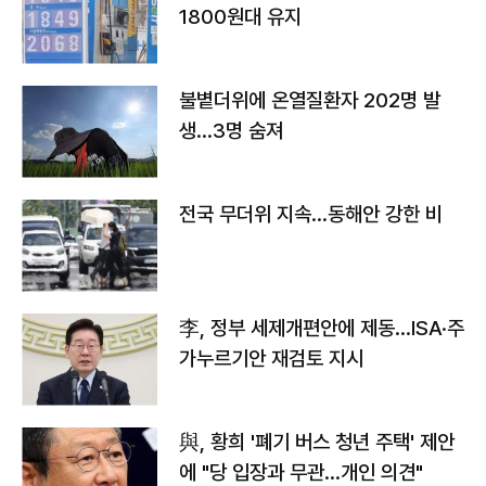
1800원대 유지
불볕더위에 온열질환자 202명 발
생…3명 숨져
전국 무더위 지속…동해안 강한 비
李, 정부 세제개편안에 제동…ISA·주
가누르기안 재검토 지시
與, 황희 '폐기 버스 청년 주택' 제안
에 "당 입장과 무관…개인 의견"