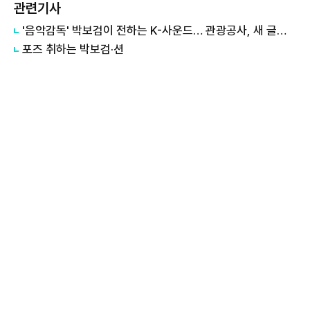
관련기사
'음악감독' 박보검이 전하는 K-사운드… 관광공사, 새 글로벌 캠페인 시동
포즈 취하는 박보검·션