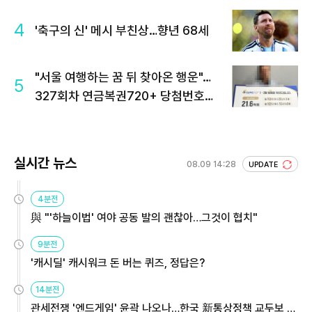
4
'축구의 신' 메시 부친상…향년 68세
"서울 여행하는 꿈 뒤 찾아온 행운"…
5
327회차 연금복권720+ 당첨번호조
회 주목
실시간 뉴스
08.09 14:28
UPDATE
4분전
與 "'하늘이법' 여야 공동 발의 괜찮아…그것이 협치"
9분전
'캐시딜' 캐시워크 돈 버는 퀴즈, 정답은?
14분전
관세전쟁 '엔드게임' 윤곽 나오나…한국 新통상정책 교두보 활