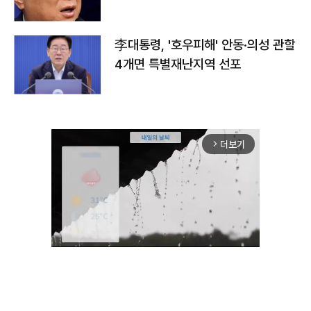
李대통령, '호우피해' 안동·의성 관할
4개면 특별재난지역 선포
더보기
arrow_forward_ios
Unmute