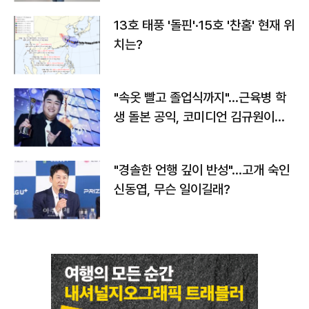
13호 태풍 '돌핀'·15호 '찬홈' 현재 위
치는?
"속옷 빨고 졸업식까지"…근육병 학
생 돌본 공익, 코미디언 김규원이었
다
"경솔한 언행 깊이 반성"…고개 숙인
신동엽, 무슨 일이길래?