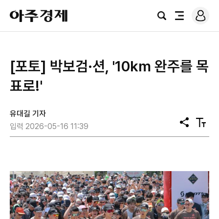
로
아
그
검
전
주
인
색
체
경
메
제
뉴
[포토] 박보검·션, '10km 완주를 목
표로!'
유대길 기자
공
텍
입력 2026-05-16 11:39
유
스
트
크
기