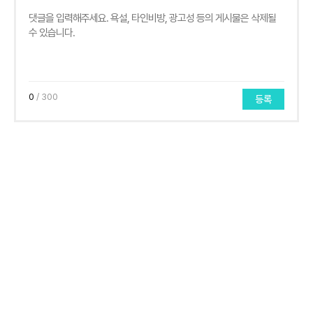
0
/ 300
등록