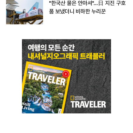
"한국산 물은 안마셔"…日 지진 구호
품 보냈더니 비하한 누리꾼