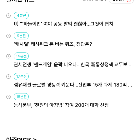
08.07 08:46
UPDATE
4분전
與 "'하늘이법' 여야 공동 발의 괜찮아…그것이 협치"
9분전
'캐시딜' 캐시워크 돈 버는 퀴즈, 정답은?
14분전
관세전쟁 '엔드게임' 윤곽 나오나…한국 新통상정책 교두보 활
용해야
17분전
섬유패션 글로벌 경쟁력 키운다…산업부 15개 과제 180억 지
원
18분전
농식품부, '천원의 아침밥' 참여 200개 대학 선정