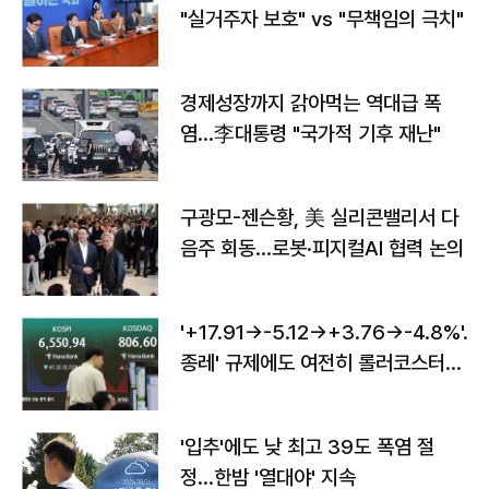
"실거주자 보호" vs "무책임의 극치"
경제성장까지 갉아먹는 역대급 폭
염…李대통령 "국가적 기후 재난"
구광모-젠슨황, 美 실리콘밸리서 다
음주 회동…로봇·피지컬AI 협력 논의
'+17.91→-5.12→+3.76→-4.8%'…'
종레' 규제에도 여전히 롤러코스터
타는 코스피
'입추'에도 낮 최고 39도 폭염 절
정…한밤 '열대야' 지속