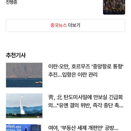
진행중
중국뉴스
더보기
추천기사
이란·오만, 호르무즈 '중앙항로 통항'
추진…입항은 이란 관리
靑, 北 탄도미사일에 안보실 긴급회
의…"유엔 결의 위반, 즉각 중단 촉
구"
여야, '부동산 세제 개편안' 공방…