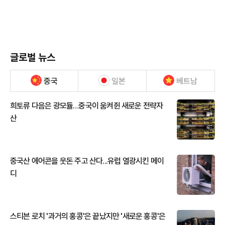
글로벌 뉴스
중국
일본
베트남
희토류 다음은 광모듈…중국이 움켜쥔 새로운 전략자
산
중국산 에어콘을 웃돈 주고 산다...유럽 열광시킨 메이
디
스티븐 로치 '과거의 홍콩'은 끝났지만 '새로운 홍콩'은