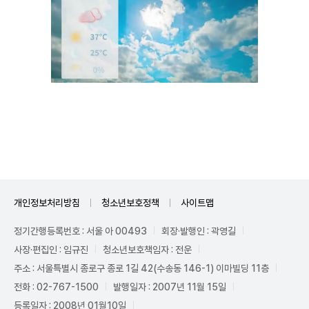
Unmute
개인정보처리방침
청소년보호정책
사이트맵
정기간행등록번호 : 서울 아 00493
회장·발행인 : 곽영길
사장·편집인 : 임규진
청소년보호책임자 : 전운
주소 : 서울특별시 종로구 종로 1길 42(수송동 146-1) 이마빌딩 11층
전화 : 02-767-1500
발행일자 : 2007년 11월 15일
등록일자 : 2008년 01월10일