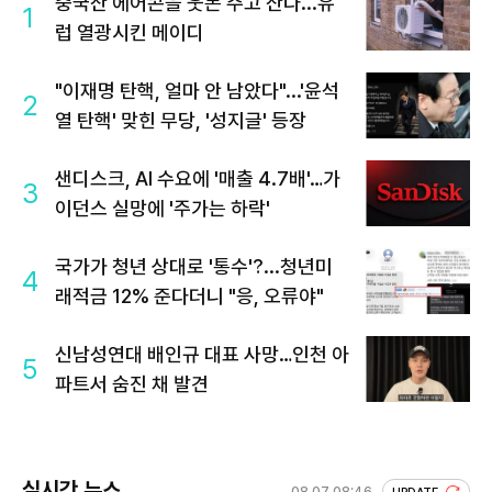
중국산 에어콘을 웃돈 주고 산다...유
1
럽 열광시킨 메이디
"이재명 탄핵, 얼마 안 남았다"...'윤석
2
열 탄핵' 맞힌 무당, '성지글' 등장
샌디스크, AI 수요에 '매출 4.7배'…가
3
이던스 실망에 '주가는 하락'
국가가 청년 상대로 '통수'?...청년미
4
래적금 12% 준다더니 "응, 오류야"
신남성연대 배인규 대표 사망…인천 아
5
파트서 숨진 채 발견
실시간 뉴스