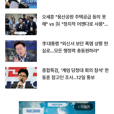
오세훈 "용산공원 주택공급 동의 못
해" vs 與 "정치적 어젠다로 사용"
맞불
李대통령 "외신서 보던 폭염 상황 현
실로…모든 행정력 총동원하라"
종합특검, '계엄 당정대 회의 참석' 한
동훈 참고인 조사...12일 통보
더보기
arrow_forward_ios