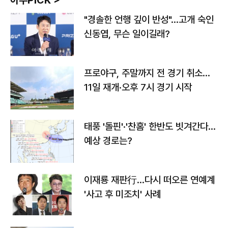
아주PICK >
"경솔한 언행 깊이 반성"…고개 숙인
신동엽, 무슨 일이길래?
프로야구, 주말까지 전 경기 취소…
11일 재개·오후 7시 경기 시작
태풍 '돌핀'·'찬홈' 한반도 빗겨간다…
예상 경로는?
이재룡 재판行…다시 떠오른 연예계
'사고 후 미조치' 사례