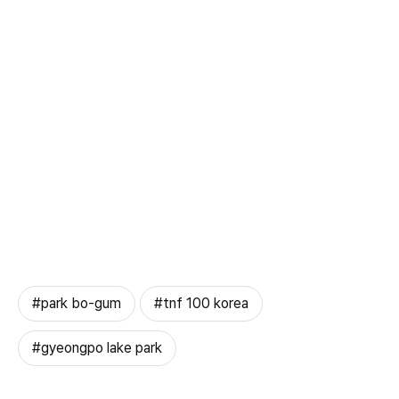
#park bo-gum
#tnf 100 korea
#gyeongpo lake park