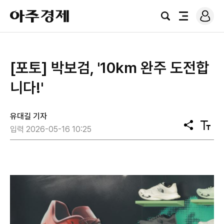
로
아
그
검
전
주
인
색
체
경
메
제
뉴
[포토] 박보검, '10km 완주 도전합
니다!'
유대길 기자
공
텍
입력 2026-05-16 10:25
유
스
트
크
기