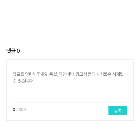
댓글
0
0
/ 300
등록