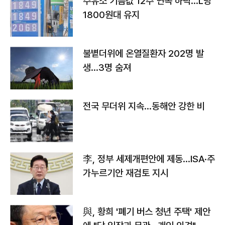
주유소 기름값 12주 연속 하락…L당
1800원대 유지
불볕더위에 온열질환자 202명 발
생…3명 숨져
전국 무더위 지속…동해안 강한 비
李, 정부 세제개편안에 제동…ISA·주
가누르기안 재검토 지시
與, 황희 '폐기 버스 청년 주택' 제안