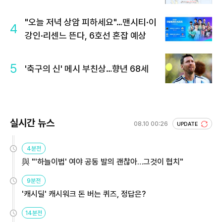
"오늘 저녁 상암 피하세요"…맨시티·이
4
강인·리센느 뜬다, 6호선 혼잡 예상
5
'축구의 신' 메시 부친상…향년 68세
실시간 뉴스
08.10 00:26
UPDATE
4분전
與 "'하늘이법' 여야 공동 발의 괜찮아…그것이 협치"
9분전
'캐시딜' 캐시워크 돈 버는 퀴즈, 정답은?
14분전