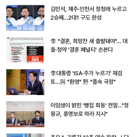
김민석, 제주·인천서 정청래 누르고
2승째…2대1 구도 완성
李 "결혼, 희망찬 새 출발돼야"… 대
출·청약 '결혼 페널티' 손본다
李대통령 'ISA·주가 누르기' 재검
토…與 "환영" 野 "졸속 국정"
이임생이 밝힌 '빵집 회동' 전말…"정
몽규, 홍명보로 하라 지시"