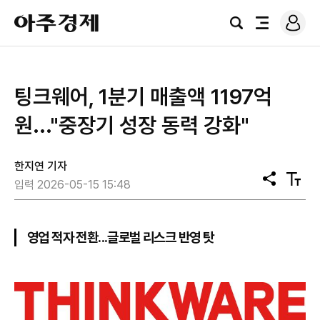
로
아
그
검
전
주
인
색
체
경
메
제
뉴
팅크웨어, 1분기 매출액 1197억
원..."중장기 성장 동력 강화"
한지연 기자
공
텍
입력 2026-05-15 15:48
유
스
트
크
기
영업 적자 전환...글로벌 리스크 반영 탓