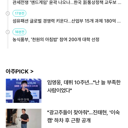
관세전쟁 '엔드게임' 윤곽 나오나…한국 新통상정책 교두보 활
용해야
17분전
섬유패션 글로벌 경쟁력 키운다…산업부 15개 과제 180억 지
원
18분전
농식품부, '천원의 아침밥' 참여 200개 대학 선정
아주PICK >
임영웅, 데뷔 10주년…"난 늘 부족한
사람이었다"
"광고주들이 찾아줘"…진태현, '이숙
캠' 하차 후 근황 공개