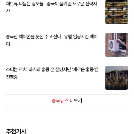
희토류 다음은 광모듈…중국이 움켜쥔 새로운 전략자
산
중국산 에어콘을 웃돈 주고 산다...유럽 열광시킨 메이
디
스티븐 로치 '과거의 홍콩'은 끝났지만 '새로운 홍콩'은
진행중
중국뉴스
더보기
추천기사