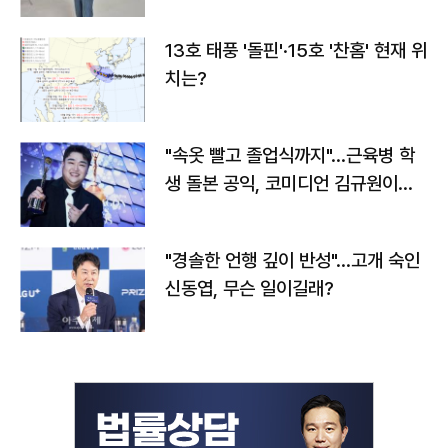
13호 태풍 '돌핀'·15호 '찬홈' 현재 위
치는?
"속옷 빨고 졸업식까지"…근육병 학
생 돌본 공익, 코미디언 김규원이었
다
"경솔한 언행 깊이 반성"…고개 숙인
신동엽, 무슨 일이길래?