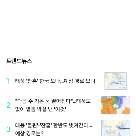
트렌드뉴스
1
태풍 '찬홈' 한국 오나…예상 경로 보니
"다음 주 기온 뚝 떨어진다"…태풍도
2
없이 열돔 박살 낸 '이것'
태풍 '돌핀'·'찬홈' 한반도 빗겨간다…
3
예상 경로는?