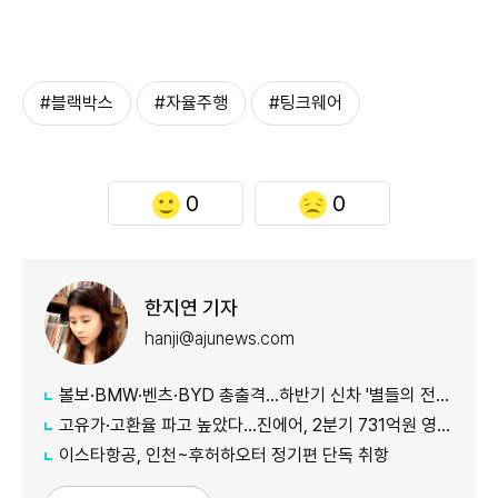
#블랙박스
#자율주행
#팅크웨어
0
0
한지연 기자
hanji@ajunews.com
볼보·BMW·벤츠·BYD 총출격...하반기 신차 '별들의 전쟁'
고유가·고환율 파고 높았다…진에어, 2분기 731억원 영업적자
이스타항공, 인천~후허하오터 정기편 단독 취항