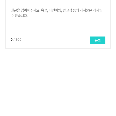
0
/ 300
등록