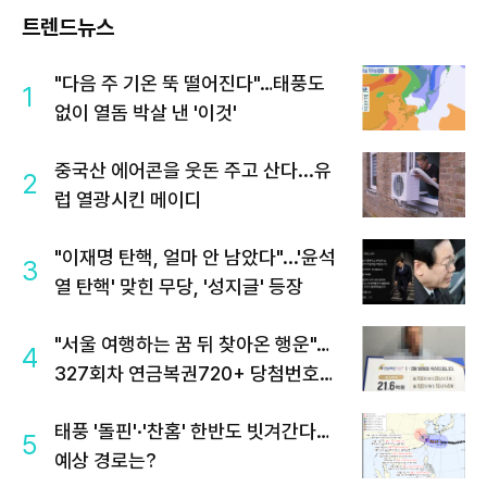
트렌드뉴스
"다음 주 기온 뚝 떨어진다"…태풍도
1
없이 열돔 박살 낸 '이것'
중국산 에어콘을 웃돈 주고 산다...유
2
럽 열광시킨 메이디
"이재명 탄핵, 얼마 안 남았다"...'윤석
3
열 탄핵' 맞힌 무당, '성지글' 등장
"서울 여행하는 꿈 뒤 찾아온 행운"…
4
327회차 연금복권720+ 당첨번호조
회 주목
태풍 '돌핀'·'찬홈' 한반도 빗겨간다…
5
예상 경로는?