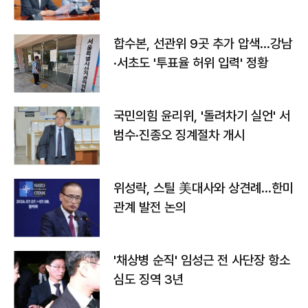
합수본, 선관위 9곳 추가 압색…강남
·서초도 '투표율 허위 입력' 정황
국민의힘 윤리위, '돌려차기 실언' 서
범수·진종오 징계절차 개시
위성락, 스틸 美대사와 상견례…한미
관계 발전 논의
'채상병 순직' 임성근 전 사단장 항소
심도 징역 3년