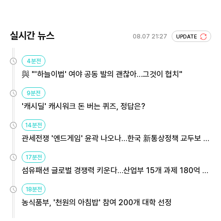
실시간 뉴스
08.07 21:27
UPDATE
4분전
與 "'하늘이법' 여야 공동 발의 괜찮아…그것이 협치"
9분전
'캐시딜' 캐시워크 돈 버는 퀴즈, 정답은?
14분전
관세전쟁 '엔드게임' 윤곽 나오나…한국 新통상정책 교두보 활
용해야
17분전
섬유패션 글로벌 경쟁력 키운다…산업부 15개 과제 180억 지
원
18분전
농식품부, '천원의 아침밥' 참여 200개 대학 선정