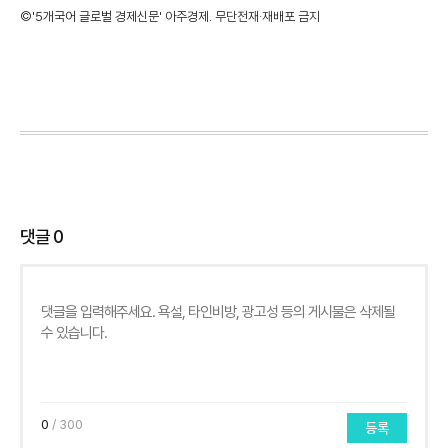
©'5개국어 글로벌 경제신문' 아주경제. 무단전재·재배포 금지
댓글
0
0
/ 300
등록