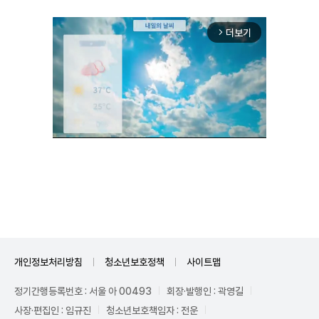
더보기
arrow_forward_ios
Unmute
개인정보처리방침
청소년보호정책
사이트맵
정기간행등록번호 : 서울 아 00493
회장·발행인 : 곽영길
사장·편집인 : 임규진
청소년보호책임자 : 전운