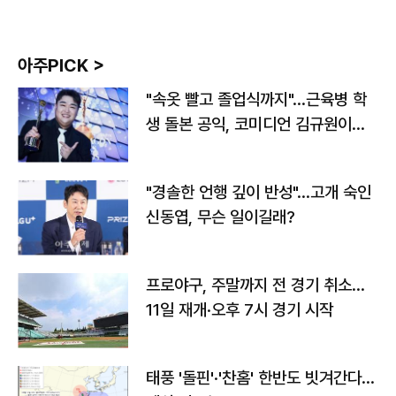
아주PICK >
"속옷 빨고 졸업식까지"…근육병 학
생 돌본 공익, 코미디언 김규원이었
다
"경솔한 언행 깊이 반성"…고개 숙인
신동엽, 무슨 일이길래?
프로야구, 주말까지 전 경기 취소…
11일 재개·오후 7시 경기 시작
태풍 '돌핀'·'찬홈' 한반도 빗겨간다…