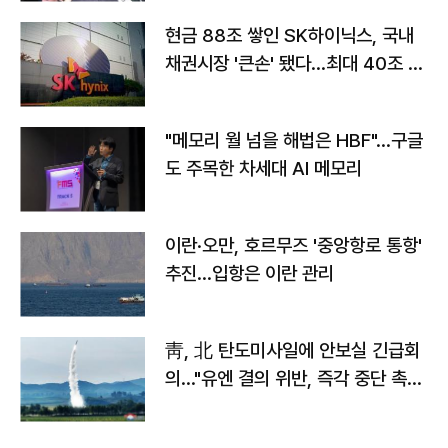
현금 88조 쌓인 SK하이닉스, 국내
채권시장 '큰손' 됐다…최대 40조 투
자
"메모리 월 넘을 해법은 HBF"…구글
도 주목한 차세대 AI 메모리
이란·오만, 호르무즈 '중앙항로 통항'
추진…입항은 이란 관리
靑, 北 탄도미사일에 안보실 긴급회
의…"유엔 결의 위반, 즉각 중단 촉
구"