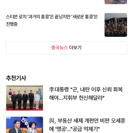
스티븐 로치 '과거의 홍콩'은 끝났지만 '새로운 홍콩'은
진행중
중국뉴스
더보기
추천기사
李대통령 "군, 내란 이후 신뢰 회복
해야…지휘부 헌신해달라"
與, 부동산 세제 개편안 비판 오세훈
에 '맹공'…"공급 억제기"