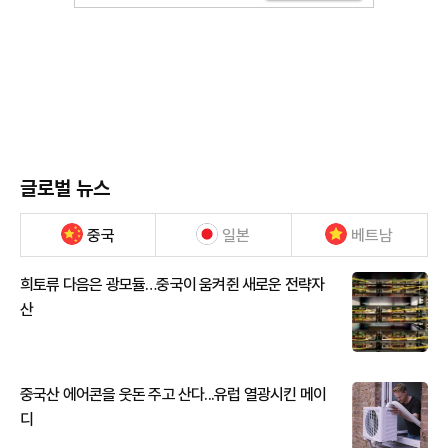
글로벌 뉴스
중국
일본
베트남
희토류 다음은 광모듈…중국이 움켜쥔 새로운 전략자
산
중국산 에어콘을 웃돈 주고 산다...유럽 열광시킨 메이
디