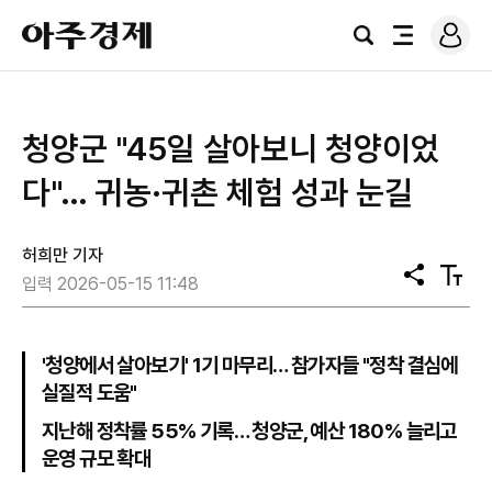
로
아
그
검
전
주
인
색
체
경
메
제
뉴
청양군 "45일 살아보니 청양이었
다"… 귀농·귀촌 체험 성과 눈길
허희만 기자
공
텍
입력 2026-05-15 11:48
유
스
트
크
기
'청양에서 살아보기' 1기 마무리… 참가자들 "정착 결심에
실질적 도움"
지난해 정착률 55% 기록… 청양군, 예산 180% 늘리고
운영 규모 확대