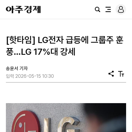
로
아
그
검
전
주
인
색
체
경
메
제
뉴
[핫타임] LG전자 급등에 그룹주 훈
풍…LG 17%대 강세
송윤서 기자
공
텍
입력 2026-05-15 10:30
유
스
트
크
기