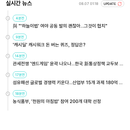
실시간 뉴스
08.07 01:18
UPDATE
4분전
與 "'하늘이법' 여야 공동 발의 괜찮아…그것이 협치"
9분전
'캐시딜' 캐시워크 돈 버는 퀴즈, 정답은?
14분전
관세전쟁 '엔드게임' 윤곽 나오나…한국 新통상정책 교두보 활
용해야
17분전
섬유패션 글로벌 경쟁력 키운다…산업부 15개 과제 180억 지
원
18분전
농식품부, '천원의 아침밥' 참여 200개 대학 선정