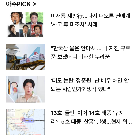
아주PICK >
이재룡 재판行…다시 떠오른 연예계
'사고 후 미조치' 사례
"한국산 물은 안마셔"…日 지진 구호
품 보냈더니 비하한 누리꾼
'태도 논란' 정준원 "난 배우 하면 안
되는 사람인가? 생각 했다"
13호 '돌핀' 이어 14호 태풍 '구지
라'·15호 태풍 '찬홈' 발생…현재 위
치와 이동경로는?