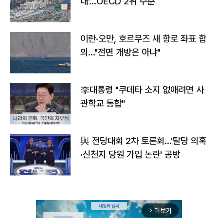
대'…OECD 2위 수준
이란·오만, 호르무즈 새 항로 좌표 합
의…"전면 개방은 아냐"
李대통령 "쿠데타 소지 없애려면 사
관학교 통합"
與 전당대회 2차 토론회…'탈당 의혹
·신천지 당원 가입 논란' 공방
더보기
arrow_forward_ios