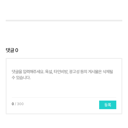
댓글
0
0
/ 300
등록