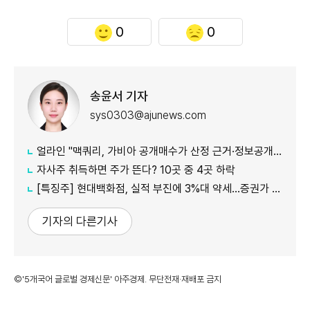
0
0
송윤서 기자
sys0303@ajunews.com
얼라인 "맥쿼리, 가비아 공개매수가 산정 근거·정보공개 더 밝혀야"
자사주 취득하면 주가 뜬다? 10곳 중 4곳 하락
[특징주] 현대백화점, 실적 부진에 3%대 약세…증권가 목표가 줄하향
기자의 다른기사
©'5개국어 글로벌 경제신문' 아주경제. 무단전재·재배포 금지