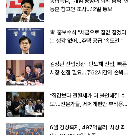
종합특검, '계엄 당정대 회의 참석' 한
동훈 참고인 조사...12일 통보
靑 홍보수석 "세금으로 집값 잡겠다
는 생각 없어…주택 공급 '속도전'"
김정관 산업장관 "반도체 산업, 빠른
시장 선점 필요…주52시간제 손봐
야"
"집값보다 전월세가 더 불안해질 수
도"…전문가들, 세제개편안 부작용
우려
6월 경상흑자, 497억달러 '사상 최