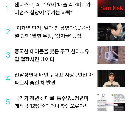
샌디스크, AI 수요에 '매출 4.7배'…가
1
이던스 실망에 '주가는 하락'
"이재명 탄핵, 얼마 안 남았다"...'윤석
2
열 탄핵' 맞힌 무당, '성지글' 등장
중국산 에어콘을 웃돈 주고 산다...유
3
럽 열광시킨 메이디
신남성연대 배인규 대표 사망…인천 아
4
파트서 숨진 채 발견
국가가 청년 상대로 '통수'?...청년미
5
래적금 12% 준다더니 "응, 오류야"