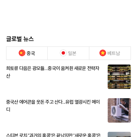
글로벌 뉴스
중국
일본
베트남
희토류 다음은 광모듈…중국이 움켜쥔 새로운 전략자
산
중국산 에어콘을 웃돈 주고 산다...유럽 열광시킨 메이
디
스티븐 로치 '과거의 홍콩'은 끝났지만 '새로운 홍콩'은