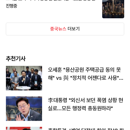
진행중
중국뉴스
더보기
추천기사
오세훈 "용산공원 주택공급 동의 못
해" vs 與 "정치적 어젠다로 사용"
맞불
李대통령 "외신서 보던 폭염 상황 현
실로…모든 행정력 총동원하라"