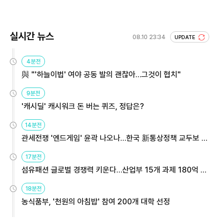
실시간 뉴스
08.10 23:34
UPDATE
4분전
與 "'하늘이법' 여야 공동 발의 괜찮아…그것이 협치"
9분전
'캐시딜' 캐시워크 돈 버는 퀴즈, 정답은?
14분전
관세전쟁 '엔드게임' 윤곽 나오나…한국 新통상정책 교두보 활
용해야
17분전
섬유패션 글로벌 경쟁력 키운다…산업부 15개 과제 180억 지
원
18분전
농식품부, '천원의 아침밥' 참여 200개 대학 선정