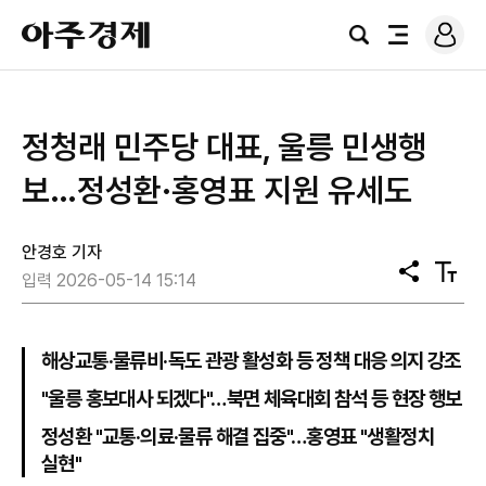
로
아
그
검
전
주
인
색
체
경
메
제
뉴
정청래 민주당 대표, 울릉 민생행
보…정성환·홍영표 지원 유세도
안경호 기자
공
텍
입력 2026-05-14 15:14
유
스
트
크
기
해상교통·물류비·독도 관광 활성화 등 정책 대응 의지 강조
"울릉 홍보대사 되겠다"…북면 체육대회 참석 등 현장 행보
정성환 "교통·의료·물류 해결 집중"…홍영표 "생활정치
실현"