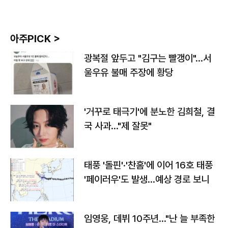
아주PICK >
광복절 앞두고 "김구는 빨갱이"…서
울우유 불매 주장에 황당
'거꾸로 태극기'에 분노한 김희철, 결
국 사과…"제 잘못"
태풍 '돌핀'·'찬홈'에 이어 16호 태풍
'페이러우'도 발생…예상 경로 보니
임영웅, 데뷔 10주년…"난 늘 부족한