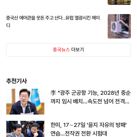
중국산 에어콘을 웃돈 주고 산다...유럽 열광시킨 메이
디
중국뉴스
더보기
추천기사
李 "광주 군공항 기능, 2028년 중순
까지 임시 배치…속도전 넘어 전격
전"
한미, 17∼27일 '을지 자유의 방패'
연습…전작권 전환 시험대