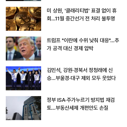
미 상원, '클래리티법' 표결 없이 휴
회…11월 중간선거 전 처리 불투명
트럼프 "이란에 수위 낮춰 대응"…추
가 공격 대신 경제 압박
김민석, 강원·경북서 정청래에 신
승…부울경·대구 제외 모두 웃었다
정부 ISA·주가누르기 방지법 재검
토…부동산세제 개편안도 손질