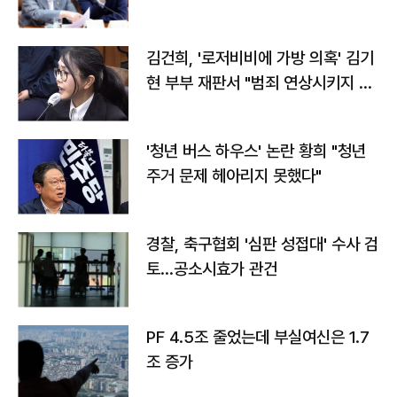
김건희, '로저비비에 가방 의혹' 김기
현 부부 재판서 "범죄 연상시키지 말
라"
'청년 버스 하우스' 논란 황희 "청년
주거 문제 헤아리지 못했다"
경찰, 축구협회 '심판 성접대' 수사 검
토…공소시효가 관건
PF 4.5조 줄었는데 부실여신은 1.7
조 증가