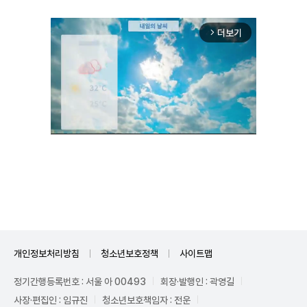
더보기
arrow_forward_ios
Unmute
개인정보처리방침
청소년보호정책
사이트맵
정기간행등록번호 : 서울 아 00493
회장·발행인 : 곽영길
사장·편집인 : 임규진
청소년보호책임자 : 전운