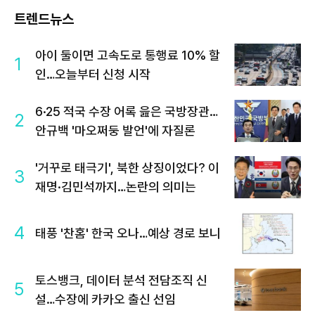
트렌드뉴스
아이 둘이면 고속도로 통행료 10% 할
1
인…오늘부터 신청 시작
6·25 적국 수장 어록 읊은 국방장관…
2
안규백 '마오쩌둥 발언'에 자질론
'거꾸로 태극기', 북한 상징이었다? 이
3
재명·김민석까지…논란의 의미는
4
태풍 '찬홈' 한국 오나…예상 경로 보니
토스뱅크, 데이터 분석 전담조직 신
5
설…수장에 카카오 출신 선임