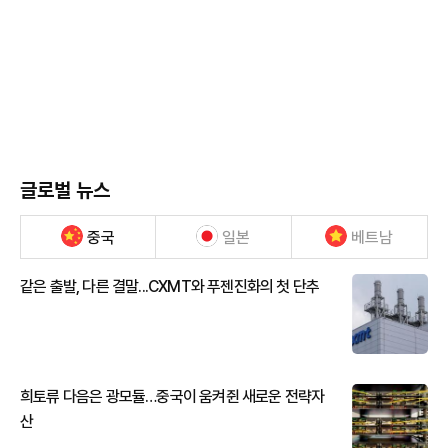
글로벌 뉴스
중국
일본
베트남
같은 출발, 다른 결말...CXMT와 푸젠진화의 첫 단추
희토류 다음은 광모듈…중국이 움켜쥔 새로운 전략자
산