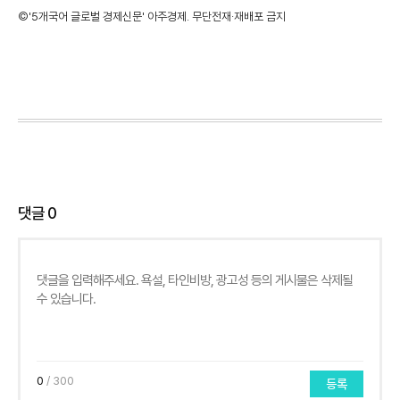
©'5개국어 글로벌 경제신문' 아주경제. 무단전재·재배포 금지
댓글
0
0
/ 300
등록