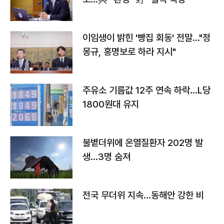
이임생이 밝힌 '빵집 회동' 전말…"정
몽규, 홍명보로 하라 지시"
주유소 기름값 12주 연속 하락…L당
1800원대 유지
불볕더위에 온열질환자 202명 발
생…3명 숨져
전국 무더위 지속…동해안 강한 비