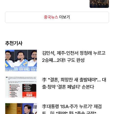
중국뉴스
더보기
추천기사
김민석, 제주·인천서 정청래 누르고
2승째…2대1 구도 완성
李 "결혼, 희망찬 새 출발돼야"… 대
출·청약 '결혼 페널티' 손본다
李대통령 'ISA·주가 누르기' 재검
토…與 "환영" 野 "졸속 국정"