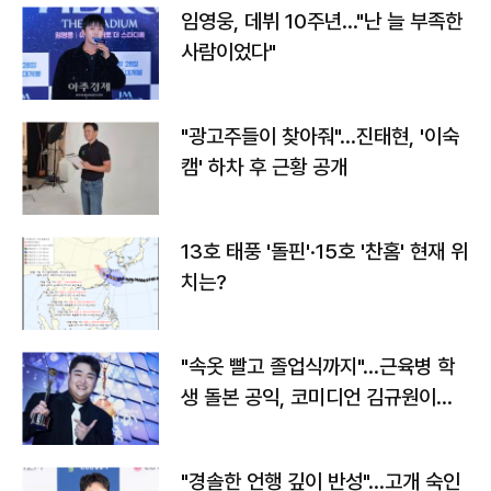
임영웅, 데뷔 10주년…"난 늘 부족한
사람이었다"
"광고주들이 찾아줘"…진태현, '이숙
캠' 하차 후 근황 공개
13호 태풍 '돌핀'·15호 '찬홈' 현재 위
치는?
"속옷 빨고 졸업식까지"…근육병 학
생 돌본 공익, 코미디언 김규원이었
다
"경솔한 언행 깊이 반성"…고개 숙인