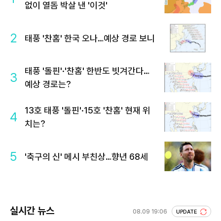
없이 열돔 박살 낸 '이것'
2
태풍 '찬홈' 한국 오나…예상 경로 보니
태풍 '돌핀'·'찬홈' 한반도 빗겨간다…
3
예상 경로는?
13호 태풍 '돌핀'·15호 '찬홈' 현재 위
4
치는?
5
'축구의 신' 메시 부친상…향년 68세
실시간 뉴스
08.09 19:06
UPDATE