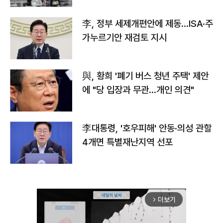
李, 정부 세제개편안에 제동…ISA·주
가누르기안 재검토 지시
與, 황희 '폐기 버스 청년 주택' 제안
에 "당 입장과 무관…개인 의견"
李대통령, '호우피해' 안동·의성 관할
4개면 특별재난지역 선포
더보기
arrow_forward_ios