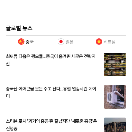
글로벌 뉴스
중국
일본
베트남
희토류 다음은 광모듈…중국이 움켜쥔 새로운 전략자
산
중국산 에어콘을 웃돈 주고 산다...유럽 열광시킨 메이
디
스티븐 로치 '과거의 홍콩'은 끝났지만 '새로운 홍콩'은
진행중