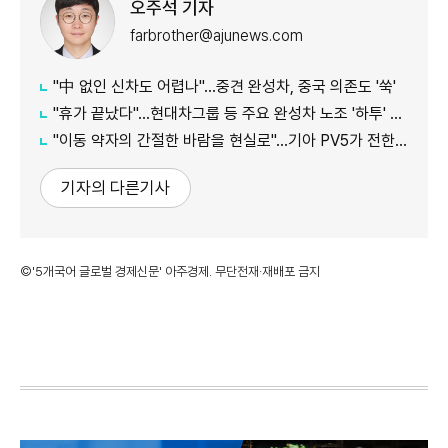
오주석 기자
farbrother@ajunews.com
"中 없인 신차도 어렵나"…중견 완성차, 중국 의존도 '쑥'
"휴가 끝났다"…현대차그룹 등 주요 완성차 노조 '하투' 재개
"이동 약자의 간절한 바람을 현실로"…기아 PV5가 전한 울림, 1000만뷰 돌파
기자의 다른기사
©'5개국어 글로벌 경제신문' 아주경제. 무단전재·재배포 금지