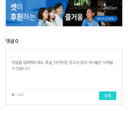
댓글
0
0
/ 300
등록