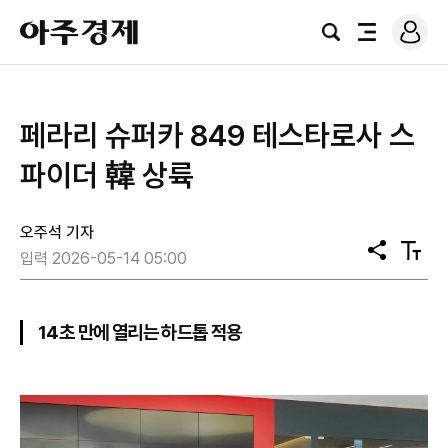
로
아
그
검
전
주
인
색
체
경
메
제
뉴
페라리 슈퍼카 849 테스타로사 스
파이더 韓 상륙
오주석 기자
공
텍
입력 2026-05-14 05:00
유
스
트
크
기
14초 만에 열리는 하드톱 적용