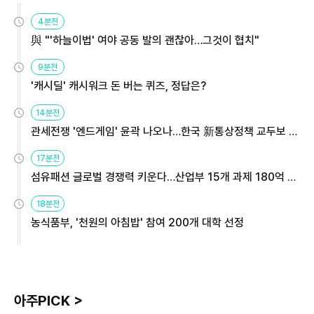
4분전
與 "'하늘이법' 여야 공동 발의 괜찮아…그것이 협치"
9분전
'캐시딜' 캐시워크 돈 버는 퀴즈, 정답은?
14분전
관세전쟁 '엔드게임' 윤곽 나오나…한국 新통상정책 교두보 활
용해야
17분전
섬유패션 글로벌 경쟁력 키운다…산업부 15개 과제 180억 지
원
18분전
농식품부, '천원의 아침밥' 참여 200개 대학 선정
아주PICK >