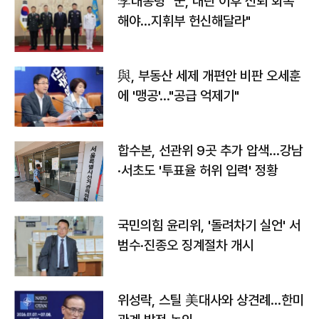
李대통령 "군, 내란 이후 신뢰 회복
해야…지휘부 헌신해달라"
與, 부동산 세제 개편안 비판 오세훈
에 '맹공'…"공급 억제기"
합수본, 선관위 9곳 추가 압색…강남
·서초도 '투표율 허위 입력' 정황
국민의힘 윤리위, '돌려차기 실언' 서
범수·진종오 징계절차 개시
위성락, 스틸 美대사와 상견례…한미