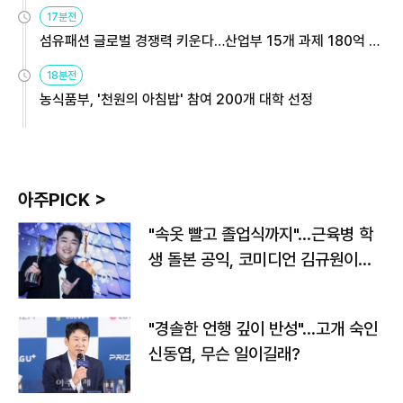
용해야
17분전
섬유패션 글로벌 경쟁력 키운다…산업부 15개 과제 180억 지
원
18분전
농식품부, '천원의 아침밥' 참여 200개 대학 선정
아주PICK >
"속옷 빨고 졸업식까지"…근육병 학
생 돌본 공익, 코미디언 김규원이었
다
"경솔한 언행 깊이 반성"…고개 숙인
신동엽, 무슨 일이길래?