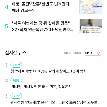
태풍 '돌핀'·'찬홈' 한반도 빗겨간다…
4
예상 경로는?
"서울 여행하는 꿈 뒤 찾아온 행운"…
5
327회차 연금복권720+ 당첨번호조
회 주목
실시간 뉴스
08.08 00:01
UPDATE
4분전
與 "'하늘이법' 여야 공동 발의 괜찮아…그것이 협치"
9분전
'캐시딜' 캐시워크 돈 버는 퀴즈, 정답은?
14분전
관세전쟁 '엔드게임' 윤곽 나오나…한국 新통상정책 교두보 활