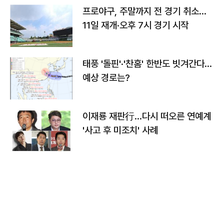
프로야구, 주말까지 전 경기 취소…
11일 재개·오후 7시 경기 시작
태풍 '돌핀'·'찬홈' 한반도 빗겨간다…
예상 경로는?
이재룡 재판行…다시 떠오른 연예계
'사고 후 미조치' 사례