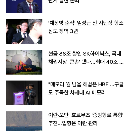
관계 발전 논의
'채상병 순직' 임성근 전 사단장 항소
심도 징역 3년
현금 88조 쌓인 SK하이닉스, 국내
채권시장 '큰손' 됐다…최대 40조 투
자
"메모리 월 넘을 해법은 HBF"…구글
도 주목한 차세대 AI 메모리
이란·오만, 호르무즈 '중앙항로 통항'
추진…입항은 이란 관리