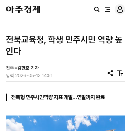
로
아
그
검
전
주
인
색
체
경
메
제
뉴
전북교육청, 학생 민주시민 역량 높
인다
전주=김한호 기자
공
텍
입력 2026-05-13 14:51
유
스
트
크
기
전북형 민주시민역량 지표 개발…연말까지 완료