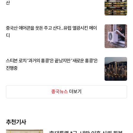
산
중국산 에어콘을 웃돈 주고 산다...유럽 열광시킨 메이
디
스티븐 로치 '과거의 홍콩'은 끝났지만 '새로운 홍콩'은
진행중
중국뉴스
더보기
추천기사