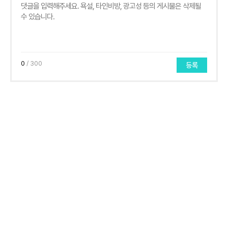
0
/ 300
등록