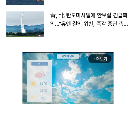
靑, 北 탄도미사일에 안보실 긴급회
의…"유엔 결의 위반, 즉각 중단 촉
구"
더보기
arrow_forward_ios
Unmute