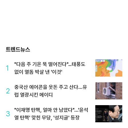
트렌드뉴스
"다음 주 기온 뚝 떨어진다"…태풍도
1
없이 열돔 박살 낸 '이것'
중국산 에어콘을 웃돈 주고 산다...유
2
럽 열광시킨 메이디
"이재명 탄핵, 얼마 안 남았다"...'윤석
3
열 탄핵' 맞힌 무당, '성지글' 등장