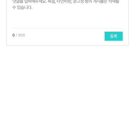
0
/ 300
등록