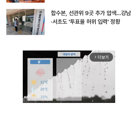
합수본, 선관위 9곳 추가 압색…강남
·서초도 '투표율 허위 입력' 정황
더보기
arrow_forward_ios
Unmute