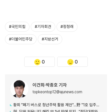
#국민의힘
#기자회견
#정청래
#더불어민주당
#지방선거
0
0
이건희·박종호 기자
topkeontop12@ajunews.com
황희 "폐기 버스로 청년주택 활용 제안"…野 "1호 입주하라"
與, 당원 커뮤니티 해킹 약 1년 만에 인지…"전당대회와 무관"