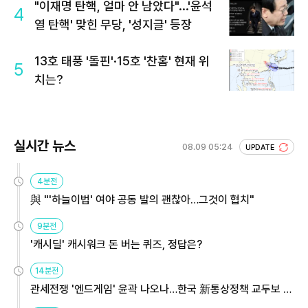
"이재명 탄핵, 얼마 안 남았다"...'윤석
4
열 탄핵' 맞힌 무당, '성지글' 등장
13호 태풍 '돌핀'·15호 '찬홈' 현재 위
5
치는?
실시간 뉴스
08.09 05:24
UPDATE
4분전
與 "'하늘이법' 여야 공동 발의 괜찮아…그것이 협치"
9분전
'캐시딜' 캐시워크 돈 버는 퀴즈, 정답은?
14분전
관세전쟁 '엔드게임' 윤곽 나오나…한국 新통상정책 교두보 활
용해야