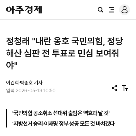
로
아
그
검
전
주
인
색
체
경
메
제
뉴
​​​​​​​정청래 "내란 옹호 국민의힘, 정당
해산 심판 전 투표로 민심 보여줘
야"
이건희·박종호 기자
공
텍
입력 2026-05-13 10:50
유
스
트
크
기
"국민의힘 공소취소 선대위 출범은 역효과 날 것"
"지방선거 승리·이재명 정부 성공 모든 것 바치겠다"