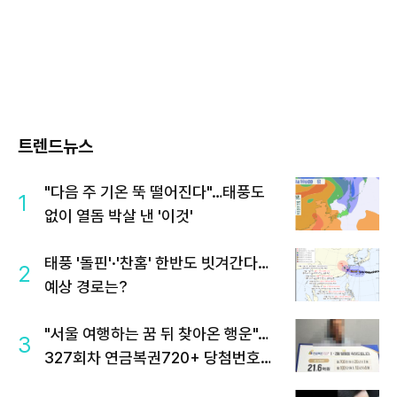
트렌드뉴스
"다음 주 기온 뚝 떨어진다"…태풍도
1
없이 열돔 박살 낸 '이것'
태풍 '돌핀'·'찬홈' 한반도 빗겨간다…
2
예상 경로는?
"서울 여행하는 꿈 뒤 찾아온 행운"…
3
327회차 연금복권720+ 당첨번호조
회 주목