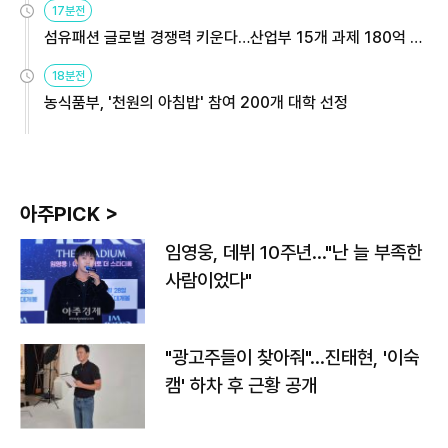
17분전
섬유패션 글로벌 경쟁력 키운다…산업부 15개 과제 180억 지
원
18분전
농식품부, '천원의 아침밥' 참여 200개 대학 선정
아주PICK >
임영웅, 데뷔 10주년…"난 늘 부족한
사람이었다"
"광고주들이 찾아줘"…진태현, '이숙
캠' 하차 후 근황 공개