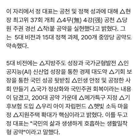
이 자리에서 정 대표는 공천 및 정책 성과에 대해 △현
장 최고위 37회 개최 △4무(無) 4강(强) 공천 △당
원 주권 경선 △착!붙 공약을 실현했다고 밝혔다. 그
는 5대 비전과 15대 정책 과제, 200개 중앙당 공약도
약속했다.
5대 비전에는 △지방주도 성장과 국가균형발전 △인
공지능(AI) 신산업 성장을 통한 경제 대도약 △기회 보
장을 통한 국민 성공 뒷받침 △민생 안정 및 공정한 사
회 만들기 △국가 정상화와 국민주권 회복이라는 내용
이 담겼고, 200대 공약 가운데 △메가특구 지정 △기
후보험 도입 △우리 아이 자립펀드 △햇빛 소득 마을
정 △지원주택 확대가 핵심이라고 밝혔다. 이를 두고
정 대표는 "국민의 삶과 생생하게 호흡하는 생활밀착
형 공약"이라고 말했다.