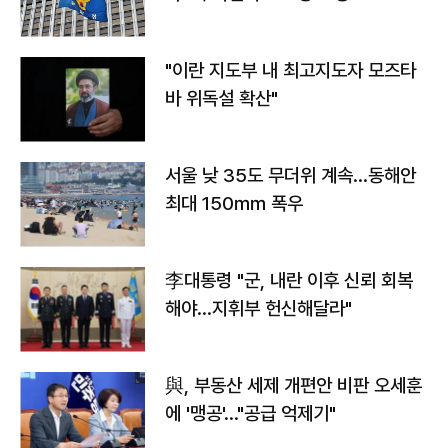
"이란 지도부 내 최고지도자 모즈타
바 위독설 확산"
서울 낮 35도 무더위 계속…동해안
최대 150㎜ 폭우
李대통령 "군, 내란 이후 신뢰 회복
해야…지휘부 헌신해달라"
與, 부동산 세제 개편안 비판 오세훈
에 '맹공'…"공급 억제기"