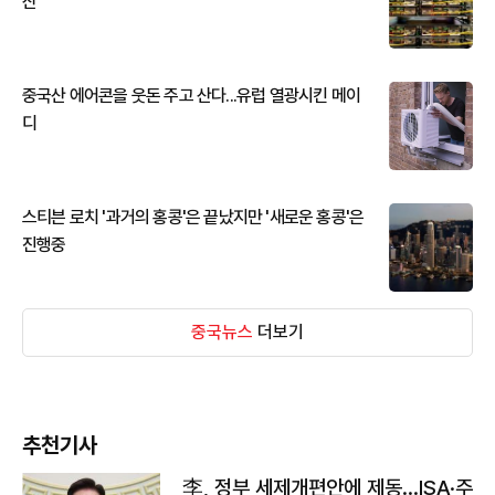
산
중국산 에어콘을 웃돈 주고 산다...유럽 열광시킨 메이
디
스티븐 로치 '과거의 홍콩'은 끝났지만 '새로운 홍콩'은
진행중
중국뉴스
더보기
추천기사
李, 정부 세제개편안에 제동…ISA·주