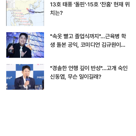
13호 태풍 '돌핀'·15호 '찬홈' 현재 위
치는?
"속옷 빨고 졸업식까지"…근육병 학
생 돌본 공익, 코미디언 김규원이었
다
"경솔한 언행 깊이 반성"…고개 숙인
신동엽, 무슨 일이길래?