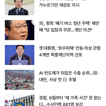
가누르기안 재검토 지시
與, 황희 '폐기 버스 청년 주택' 제안
에 "당 입장과 무관…개인 의견"
李대통령, '호우피해' 안동·의성 관할
4개면 특별재난지역 선포
AI 반도체가 뒤집은 수출 순위…韓·
대만, 사상 첫 日 추월
경찰, 9월부터 '제 가족 사건' 못 맡는
다…수사인력 881명 보강