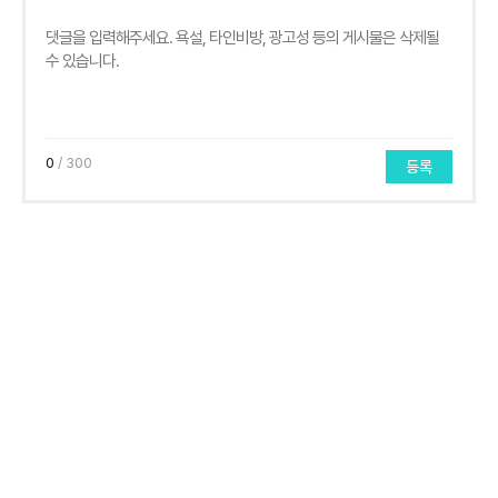
0
/ 300
등록