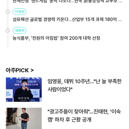
관세전쟁 '엔드게임' 윤곽 나오나…한국 新통상정책 교두보 활
용해야
17분전
섬유패션 글로벌 경쟁력 키운다…산업부 15개 과제 180억 지
원
18분전
농식품부, '천원의 아침밥' 참여 200개 대학 선정
아주PICK >
임영웅, 데뷔 10주년…"난 늘 부족한
사람이었다"
"광고주들이 찾아줘"…진태현, '이숙
캠' 하차 후 근황 공개