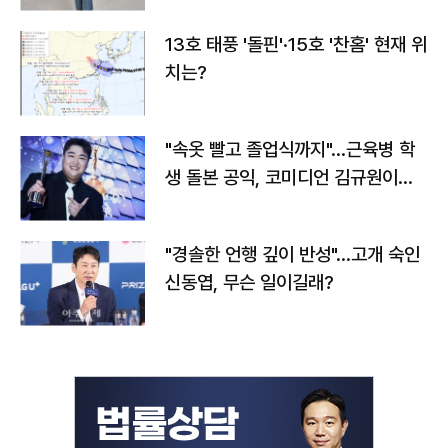
13호 태풍 '돌핀'·15호 '찬홈' 현재 위
치는?
"속옷 빨고 졸업식까지"…근육병 학
생 돌본 공익, 코미디언 김규원이었
다
"경솔한 언행 깊이 반성"…고개 숙인
신동엽, 무슨 일이길래?