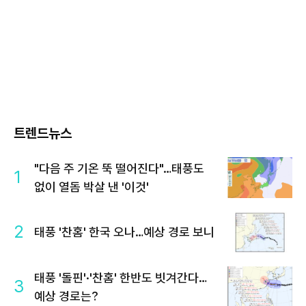
트렌드뉴스
"다음 주 기온 뚝 떨어진다"…태풍도
1
없이 열돔 박살 낸 '이것'
2
태풍 '찬홈' 한국 오나…예상 경로 보니
태풍 '돌핀'·'찬홈' 한반도 빗겨간다…
3
예상 경로는?