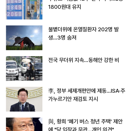
1800원대 유지
불볕더위에 온열질환자 202명 발
생…3명 숨져
전국 무더위 지속…동해안 강한 비
李, 정부 세제개편안에 제동…ISA·주
가누르기안 재검토 지시
與, 황희 '폐기 버스 청년 주택' 제안
에 "당 입장과 무관…개인 의견"