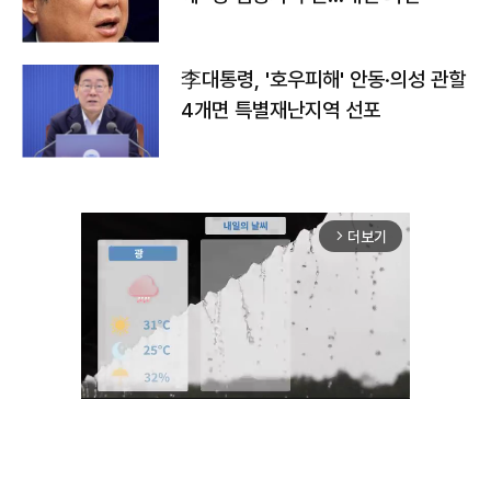
李대통령, '호우피해' 안동·의성 관할
4개면 특별재난지역 선포
더보기
arrow_forward_ios
Unmute