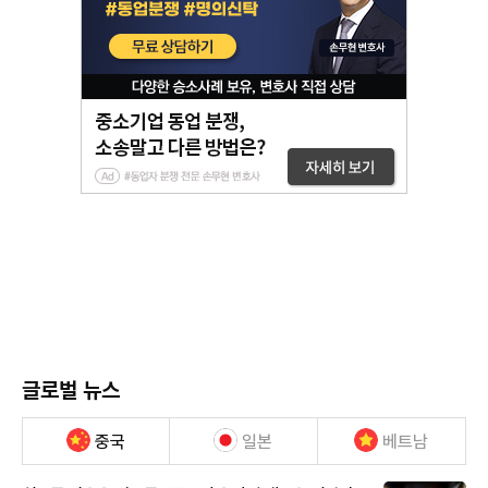
글로벌 뉴스
중국
일본
베트남