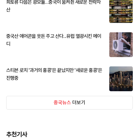
희토류 다음은 광모듈…중국이 움켜쥔 새로운 전략자
산
중국산 에어콘을 웃돈 주고 산다...유럽 열광시킨 메이
디
스티븐 로치 '과거의 홍콩'은 끝났지만 '새로운 홍콩'은
진행중
중국뉴스
더보기
추천기사