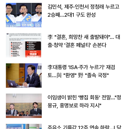
김민석, 제주·인천서 정청래 누르고
2승째…2대1 구도 완성
李 "결혼, 희망찬 새 출발돼야"… 대
출·청약 '결혼 페널티' 손본다
李대통령 'ISA·주가 누르기' 재검
토…與 "환영" 野 "졸속 국정"
이임생이 밝힌 '빵집 회동' 전말…"정
몽규, 홍명보로 하라 지시"
주유소 기름값 12주 연속 하락…L당