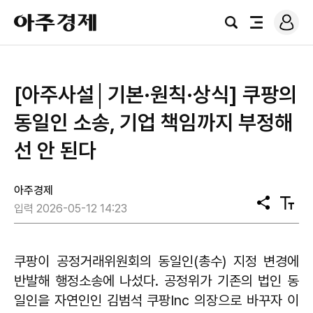
로
아
그
검
전
주
인
색
체
경
메
제
뉴
[아주사설│기본·원칙·상식] 쿠팡의
동일인 소송, 기업 책임까지 부정해
선 안 된다
아주경제
공
텍
입력 2026-05-12 14:23
유
스
트
크
기
쿠팡이 공정거래위원회의 동일인(총수) 지정 변경에
반발해 행정소송에 나섰다. 공정위가 기존의 법인 동
일인을 자연인인 김범석 쿠팡Inc 의장으로 바꾸자 이