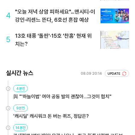
"오늘 저녁 상암 피하세요"…맨시티·이
4
강인·리센느 뜬다, 6호선 혼잡 예상
13호 태풍 '돌핀'·15호 '찬홈' 현재 위
5
치는?
실시간 뉴스
08.09 20:14
UPDATE
4분전
與 "'하늘이법' 여야 공동 발의 괜찮아…그것이 협치"
9분전
'캐시딜' 캐시워크 돈 버는 퀴즈, 정답은?
14분전