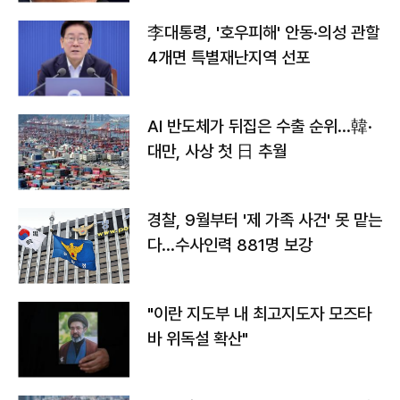
李대통령, '호우피해' 안동·의성 관할
4개면 특별재난지역 선포
AI 반도체가 뒤집은 수출 순위…韓·
대만, 사상 첫 日 추월
경찰, 9월부터 '제 가족 사건' 못 맡는
다…수사인력 881명 보강
"이란 지도부 내 최고지도자 모즈타
바 위독설 확산"