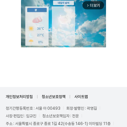
더보기
arrow_forward_ios
Unmute
개인정보처리방침
청소년보호정책
사이트맵
정기간행등록번호 : 서울 아 00493
회장·발행인 : 곽영길
사장·편집인 : 임규진
청소년보호책임자 : 전운
주소 : 서울특별시 종로구 종로 1길 42(수송동 146-1) 이마빌딩 11층