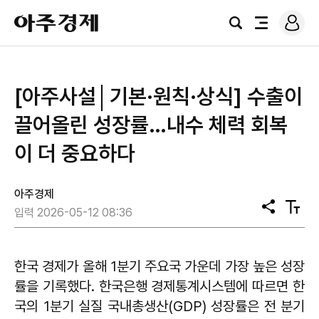
로
아
그
검
전
주
인
색
체
경
메
제
뉴
[아주사설│기본·원칙·상식] 수출이
끌어올린 성장률…내수 체력 회복
이 더 중요하다
아주경제
공
텍
입력 2026-05-12 08:36
유
스
트
크
기
한국 경제가 올해 1분기 주요국 가운데 가장 높은 성장
률을 기록했다. 한국은행 경제통계시스템에 따르면 한
국의 1분기 실질 국내총생산(GDP) 성장률은 전 분기