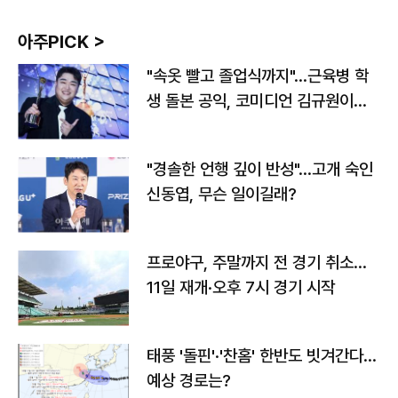
아주PICK >
"속옷 빨고 졸업식까지"…근육병 학
생 돌본 공익, 코미디언 김규원이었
다
"경솔한 언행 깊이 반성"…고개 숙인
신동엽, 무슨 일이길래?
프로야구, 주말까지 전 경기 취소…
11일 재개·오후 7시 경기 시작
태풍 '돌핀'·'찬홈' 한반도 빗겨간다…
예상 경로는?