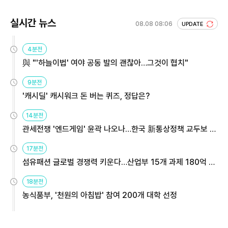
실시간 뉴스
08.08 08:06
UPDATE
4분전
與 "'하늘이법' 여야 공동 발의 괜찮아…그것이 협치"
9분전
'캐시딜' 캐시워크 돈 버는 퀴즈, 정답은?
14분전
관세전쟁 '엔드게임' 윤곽 나오나…한국 新통상정책 교두보 활
용해야
17분전
섬유패션 글로벌 경쟁력 키운다…산업부 15개 과제 180억 지
원
18분전
농식품부, '천원의 아침밥' 참여 200개 대학 선정