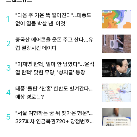
"다음 주 기온 뚝 떨어진다"…태풍도
1
없이 열돔 박살 낸 '이것'
중국산 에어콘을 웃돈 주고 산다...유
2
럽 열광시킨 메이디
"이재명 탄핵, 얼마 안 남았다"...'윤석
3
열 탄핵' 맞힌 무당, '성지글' 등장
태풍 '돌핀'·'찬홈' 한반도 빗겨간다…
4
예상 경로는?
"서울 여행하는 꿈 뒤 찾아온 행운"…
5
327회차 연금복권720+ 당첨번호조
회 주목