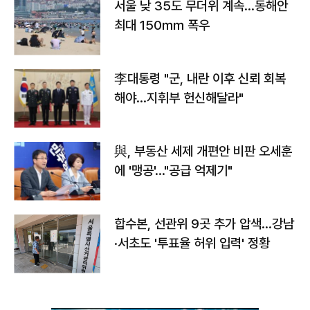
서울 낮 35도 무더위 계속…동해안
최대 150㎜ 폭우
李대통령 "군, 내란 이후 신뢰 회복
해야…지휘부 헌신해달라"
與, 부동산 세제 개편안 비판 오세훈
에 '맹공'…"공급 억제기"
합수본, 선관위 9곳 추가 압색…강남
·서초도 '투표율 허위 입력' 정황