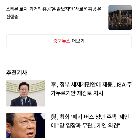
스티븐 로치 '과거의 홍콩'은 끝났지만 '새로운 홍콩'은
진행중
중국뉴스
더보기
추천기사
李, 정부 세제개편안에 제동…ISA·주
가누르기안 재검토 지시
與, 황희 '폐기 버스 청년 주택' 제안
에 "당 입장과 무관…개인 의견"