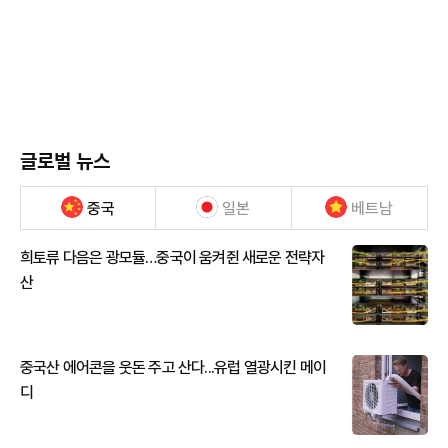
글로벌 뉴스
중국
일본
베트남
희토류 다음은 광모듈…중국이 움켜쥔 새로운 전략자
산
중국산 에어콘을 웃돈 주고 산다...유럽 열광시킨 메이
디