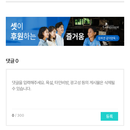
댓글
0
0
/ 300
등록