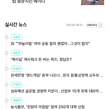
럽 열광시킨 메이디
실시간 뉴스
08.08 18:31
UPDATE
4분전
與 "'하늘이법' 여야 공동 발의 괜찮아…그것이 협치"
9분전
'캐시딜' 캐시워크 돈 버는 퀴즈, 정답은?
14분전
관세전쟁 '엔드게임' 윤곽 나오나…한국 新통상정책 교두보 활
용해야
17분전
섬유패션 글로벌 경쟁력 키운다…산업부 15개 과제 180억 지
원
18분전
농식품부, '천원의 아침밥' 참여 200개 대학 선정