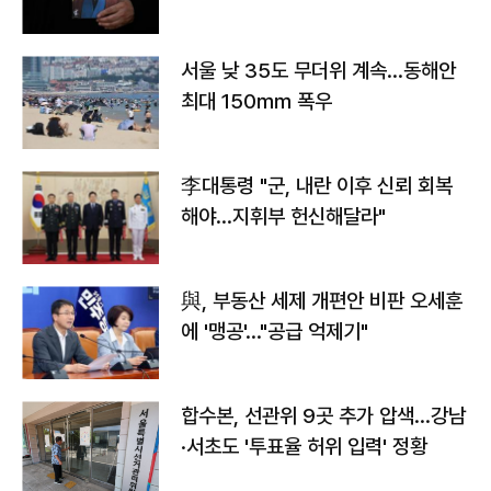
서울 낮 35도 무더위 계속…동해안
최대 150㎜ 폭우
李대통령 "군, 내란 이후 신뢰 회복
해야…지휘부 헌신해달라"
與, 부동산 세제 개편안 비판 오세훈
에 '맹공'…"공급 억제기"
합수본, 선관위 9곳 추가 압색…강남
·서초도 '투표율 허위 입력' 정황