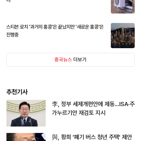
디
스티븐 로치 '과거의 홍콩'은 끝났지만 '새로운 홍콩'은
진행중
중국뉴스
더보기
추천기사
李, 정부 세제개편안에 제동…ISA·주
가누르기안 재검토 지시
與, 황희 '폐기 버스 청년 주택' 제안