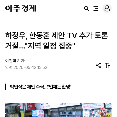
로
아
그
검
전
주
인
색
체
경
메
제
뉴
하정우, 한동훈 제안 TV 추가 토론
거절…"지역 일정 집중"
이건희 기자
공
텍
입력 2026-05-12 13:52
유
스
트
크
기
박민식은 제안 수락…"언제든 환영"