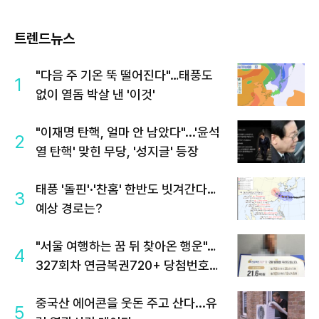
트렌드뉴스
"다음 주 기온 뚝 떨어진다"…태풍도
1
없이 열돔 박살 낸 '이것'
"이재명 탄핵, 얼마 안 남았다"...'윤석
2
열 탄핵' 맞힌 무당, '성지글' 등장
태풍 '돌핀'·'찬홈' 한반도 빗겨간다…
3
예상 경로는?
"서울 여행하는 꿈 뒤 찾아온 행운"…
4
327회차 연금복권720+ 당첨번호조
회 주목
중국산 에어콘을 웃돈 주고 산다...유
5