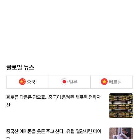
글로벌 뉴스
중국
일본
베트남
희토류 다음은 광모듈…중국이 움켜쥔 새로운 전략자
산
중국산 에어콘을 웃돈 주고 산다...유럽 열광시킨 메이