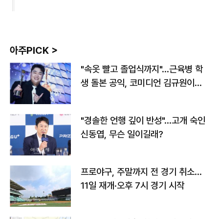
아주PICK >
"속옷 빨고 졸업식까지"…근육병 학
생 돌본 공익, 코미디언 김규원이었
다
"경솔한 언행 깊이 반성"…고개 숙인
신동엽, 무슨 일이길래?
프로야구, 주말까지 전 경기 취소…
11일 재개·오후 7시 경기 시작