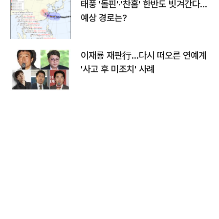
태풍 '돌핀'·'찬홈' 한반도 빗겨간다…
예상 경로는?
이재룡 재판行…다시 떠오른 연예계
'사고 후 미조치' 사례