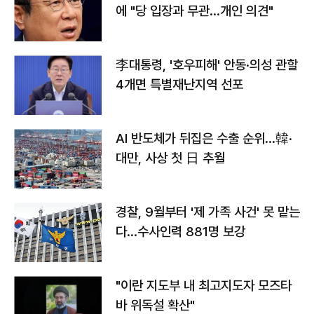
에 "당 입장과 무관…개인 의견"
李대통령, '호우피해' 안동·의성 관할
4개면 특별재난지역 선포
AI 반도체가 뒤집은 수출 순위…韓·
대만, 사상 첫 日 추월
경찰, 9월부터 '제 가족 사건' 못 맡는
다…수사인력 881명 보강
"이란 지도부 내 최고지도자 모즈타
바 위독설 확산"