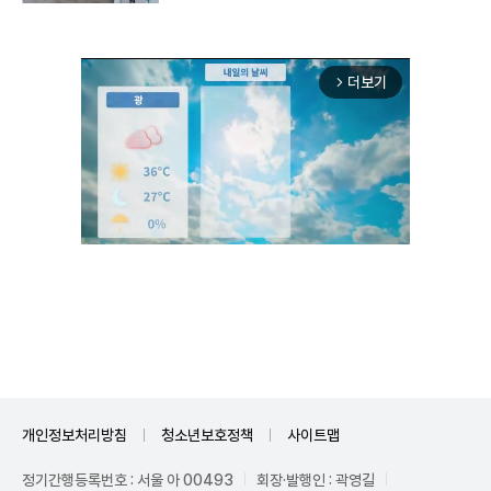
더보기
arrow_forward_ios
Unmute
개인정보처리방침
청소년보호정책
사이트맵
정기간행등록번호 : 서울 아 00493
회장·발행인 : 곽영길