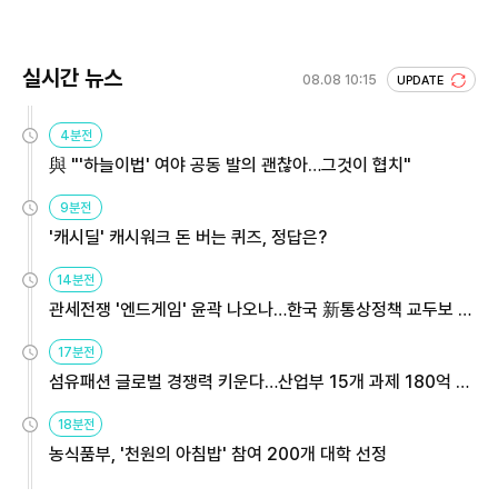
회 주목
실시간 뉴스
08.08 10:15
UPDATE
4분전
與 "'하늘이법' 여야 공동 발의 괜찮아…그것이 협치"
9분전
'캐시딜' 캐시워크 돈 버는 퀴즈, 정답은?
14분전
관세전쟁 '엔드게임' 윤곽 나오나…한국 新통상정책 교두보 활
용해야
17분전
섬유패션 글로벌 경쟁력 키운다…산업부 15개 과제 180억 지
원
18분전
농식품부, '천원의 아침밥' 참여 200개 대학 선정