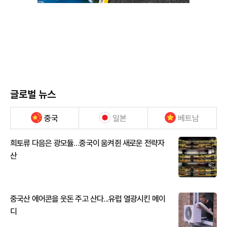
글로벌 뉴스
중국
일본
베트남
희토류 다음은 광모듈…중국이 움켜쥔 새로운 전략자
산
중국산 에어콘을 웃돈 주고 산다...유럽 열광시킨 메이
디