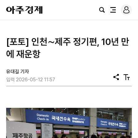
로
아
그
검
전
주
인
색
체
경
메
제
뉴
[포토] 인천∼제주 정기편, 10년 만
에 재운항
유대길 기자
공
텍
입력 2026-05-12 11:57
유
스
트
크
기