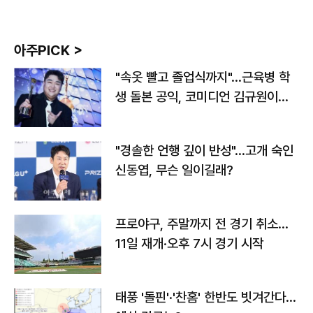
아주PICK >
"속옷 빨고 졸업식까지"…근육병 학
생 돌본 공익, 코미디언 김규원이었
다
"경솔한 언행 깊이 반성"…고개 숙인
신동엽, 무슨 일이길래?
프로야구, 주말까지 전 경기 취소…
11일 재개·오후 7시 경기 시작
태풍 '돌핀'·'찬홈' 한반도 빗겨간다…