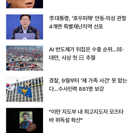
李대통령, '호우피해' 안동·의성 관할
4개면 특별재난지역 선포
AI 반도체가 뒤집은 수출 순위…韓·
대만, 사상 첫 日 추월
경찰, 9월부터 '제 가족 사건' 못 맡는
다…수사인력 881명 보강
"이란 지도부 내 최고지도자 모즈타
바 위독설 확산"