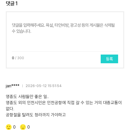
댓글
1
0
/ 300
등록
jan****
2026-05-12 15:51:54
영종도 사람들만 좋은 일..
영종도 외의 인천시민은 인천공항에 직접 갈 수 있는 거의 대중교통이
없다.
공항철을 탈려도 청라까지 가야하고
Like/Dislike
공
비
0
0