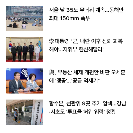
서울 낮 35도 무더위 계속…동해안
최대 150㎜ 폭우
李대통령 "군, 내란 이후 신뢰 회복
해야…지휘부 헌신해달라"
與, 부동산 세제 개편안 비판 오세훈
에 '맹공'…"공급 억제기"
합수본, 선관위 9곳 추가 압색…강남
·서초도 '투표율 허위 입력' 정황