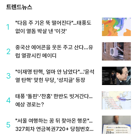
트렌드뉴스
"다음 주 기온 뚝 떨어진다"…태풍도
1
없이 열돔 박살 낸 '이것'
중국산 에어콘을 웃돈 주고 산다...유
2
럽 열광시킨 메이디
"이재명 탄핵, 얼마 안 남았다"...'윤석
3
열 탄핵' 맞힌 무당, '성지글' 등장
태풍 '돌핀'·'찬홈' 한반도 빗겨간다…
4
예상 경로는?
"서울 여행하는 꿈 뒤 찾아온 행운"…
5
327회차 연금복권720+ 당첨번호조