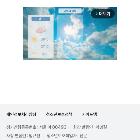
더보기
arrow_forward_ios
Unmute
개인정보처리방침
청소년보호정책
사이트맵
정기간행등록번호 : 서울 아 00493
회장·발행인 : 곽영길
사장·편집인 : 임규진
청소년보호책임자 : 전운