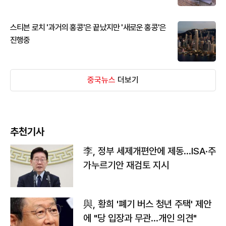
스티븐 로치 '과거의 홍콩'은 끝났지만 '새로운 홍콩'은
진행중
중국뉴스
더보기
추천기사
李, 정부 세제개편안에 제동…ISA·주
가누르기안 재검토 지시
與, 황희 '폐기 버스 청년 주택' 제안
에 "당 입장과 무관…개인 의견"