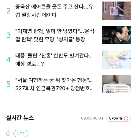
중국산 에어콘을 웃돈 주고 산다...유
2
럽 열광시킨 메이디
"이재명 탄핵, 얼마 안 남았다"...'윤석
3
열 탄핵' 맞힌 무당, '성지글' 등장
태풍 '돌핀'·'찬홈' 한반도 빗겨간다…
4
예상 경로는?
"서울 여행하는 꿈 뒤 찾아온 행운"…
5
327회차 연금복권720+ 당첨번호조
회 주목
실시간 뉴스
08.08 00:04
UPDATE
4분전