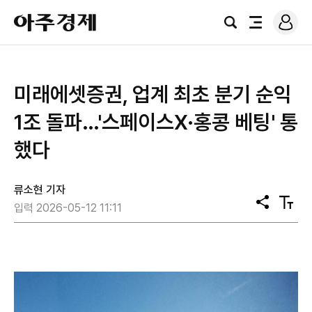
로
아
그
검
전
주
인
색
체
경
메
제
뉴
미래에셋증권, 업계 최초 분기 순익
1조 돌파…'스페이스X·홍콩 베팅' 통
했다
류소현 기자
공
텍
입력 2026-05-12 11:11
유
스
트
크
기