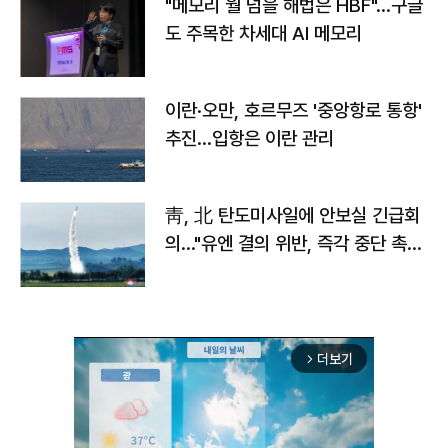
"메모리 월 넘을 해법은 HBF"…구글
도 주목한 차세대 AI 메모리
이란·오만, 호르무즈 '중앙항로 통항'
추진…입항은 이란 관리
靑, 北 탄도미사일에 안보실 긴급회
의…"유엔 결의 위반, 즉각 중단 촉
구"
더보기
arrow_forward_ios