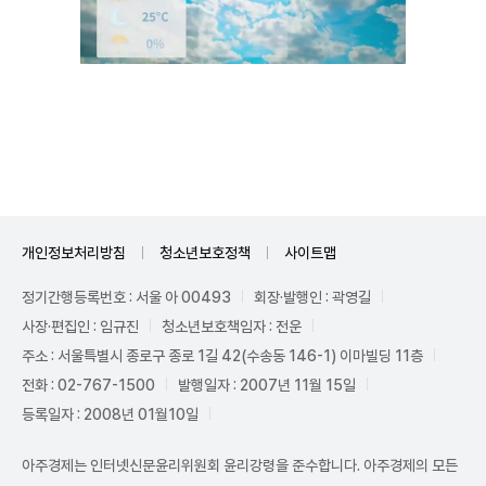
Unmute
개인정보처리방침
청소년보호정책
사이트맵
정기간행등록번호 : 서울 아 00493
회장·발행인 : 곽영길
사장·편집인 : 임규진
청소년보호책임자 : 전운
주소 : 서울특별시 종로구 종로 1길 42(수송동 146-1) 이마빌딩 11층
전화 : 02-767-1500
발행일자 : 2007년 11월 15일
등록일자 : 2008년 01월10일
아주경제는 인터넷신문윤리위원회 윤리강령을 준수합니다. 아주경제의 모든