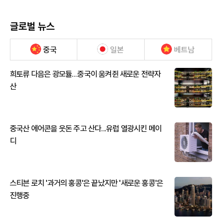
글로벌 뉴스
중국
일본
베트남
희토류 다음은 광모듈…중국이 움켜쥔 새로운 전략자
산
중국산 에어콘을 웃돈 주고 산다...유럽 열광시킨 메이
디
스티븐 로치 '과거의 홍콩'은 끝났지만 '새로운 홍콩'은
진행중