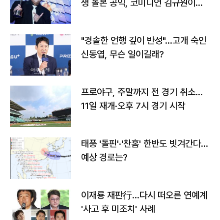
생 돌본 공익, 코미디언 김규원이었
다
"경솔한 언행 깊이 반성"…고개 숙인
신동엽, 무슨 일이길래?
프로야구, 주말까지 전 경기 취소…
11일 재개·오후 7시 경기 시작
태풍 '돌핀'·'찬홈' 한반도 빗겨간다…
예상 경로는?
이재룡 재판行…다시 떠오른 연예계
'사고 후 미조치' 사례