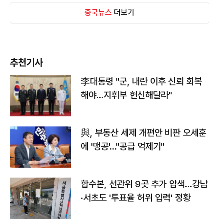
중국뉴스
더보기
추천기사
李대통령 "군, 내란 이후 신뢰 회복
해야…지휘부 헌신해달라"
與, 부동산 세제 개편안 비판 오세훈
에 '맹공'…"공급 억제기"
합수본, 선관위 9곳 추가 압색…강남
·서초도 '투표율 허위 입력' 정황