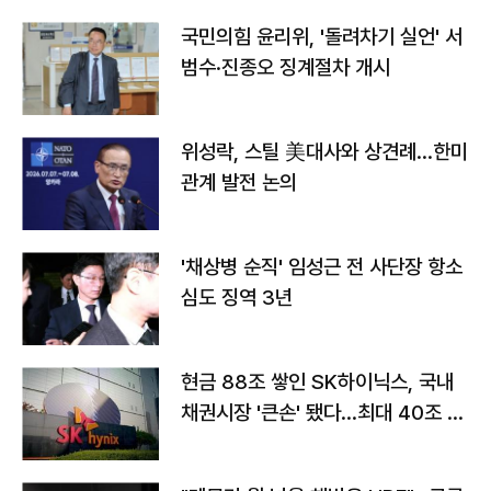
국민의힘 윤리위, '돌려차기 실언' 서
범수·진종오 징계절차 개시
위성락, 스틸 美대사와 상견례…한미
관계 발전 논의
'채상병 순직' 임성근 전 사단장 항소
심도 징역 3년
현금 88조 쌓인 SK하이닉스, 국내
채권시장 '큰손' 됐다…최대 40조 투
자