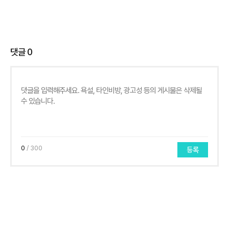
댓글
0
0
/ 300
등록