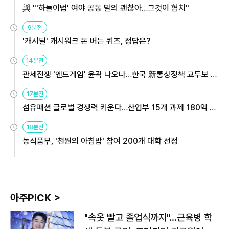
與 "'하늘이법' 여야 공동 발의 괜찮아…그것이 협치"
9분전
'캐시딜' 캐시워크 돈 버는 퀴즈, 정답은?
14분전
관세전쟁 '엔드게임' 윤곽 나오나…한국 新통상정책 교두보 활
용해야
17분전
섬유패션 글로벌 경쟁력 키운다…산업부 15개 과제 180억 지
원
18분전
농식품부, '천원의 아침밥' 참여 200개 대학 선정
아주PICK >
"속옷 빨고 졸업식까지"…근육병 학