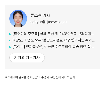
류소현 기자
sohyun@ajunews.com
[류소현의 주주톡] 상폐 무산 뒤 240% 유증…SK디앤디는 주주를 설득했나?
여당도, 기업도 모두 '불만'...재검토 요구 쏟아지는 주가누르기 방지 세제개편안
[특징주] 한화솔루션, 김동관 수석부회장 유증 참여·실적 개선 기대에 16% 강세
기자의 다른기사
©'5개국어 글로벌 경제신문' 아주경제. 무단전재·재배포 금지