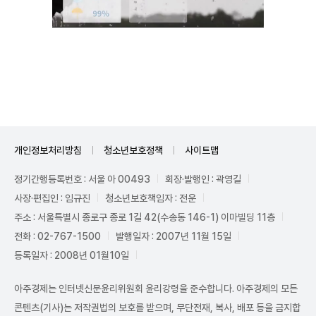
Unmute
개인정보처리방침
청소년보호정책
사이트맵
정기간행등록번호 : 서울 아 00493
회장·발행인 : 곽영길
사장·편집인 : 임규진
청소년보호책임자 : 전운
주소 : 서울특별시 종로구 종로 1길 42(수송동 146-1) 이마빌딩 11층
전화 : 02-767-1500
발행일자 : 2007년 11월 15일
등록일자 : 2008년 01월10일
아주경제는 인터넷신문윤리위원회 윤리강령을 준수합니다. 아주경제의 모든
콘텐츠(기사)는 저작권법의 보호를 받으며, 무단전재, 복사, 배포 등을 금지합