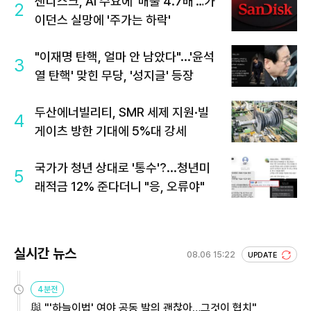
샌디스크, AI 수요에 '매출 4.7배'…가
2
이던스 실망에 '주가는 하락'
"이재명 탄핵, 얼마 안 남았다"...'윤석
3
열 탄핵' 맞힌 무당, '성지글' 등장
두산에너빌리티, SMR 세제 지원·빌
4
게이츠 방한 기대에 5%대 강세
국가가 청년 상대로 '통수'?...청년미
5
래적금 12% 준다더니 "응, 오류야"
실시간 뉴스
08.06 15:22
UPDATE
4분전
與 "'하늘이법' 여야 공동 발의 괜찮아…그것이 협치"