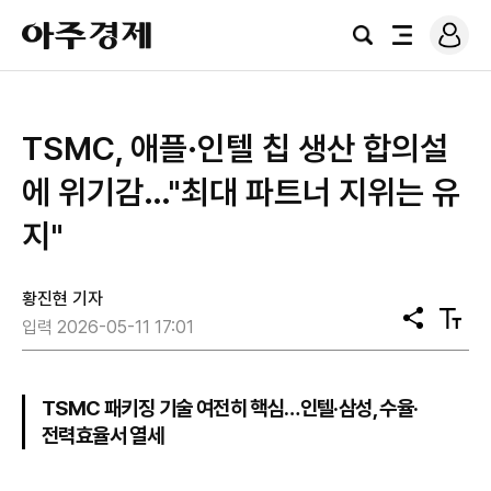
로
아
그
검
전
주
인
색
체
경
메
제
뉴
TSMC, 애플·인텔 칩 생산 합의설
에 위기감…"최대 파트너 지위는 유
지"
황진현 기자
공
텍
입력 2026-05-11 17:01
유
스
트
크
기
TSMC 패키징 기술 여전히 핵심…인텔·삼성, 수율·
전력효율서 열세