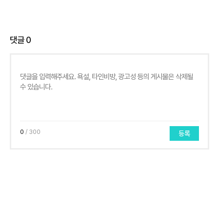
댓글
0
0
/ 300
등록