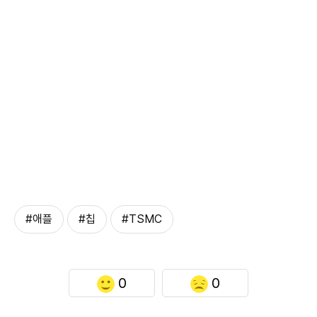
#애플
#칩
#TSMC
0
0