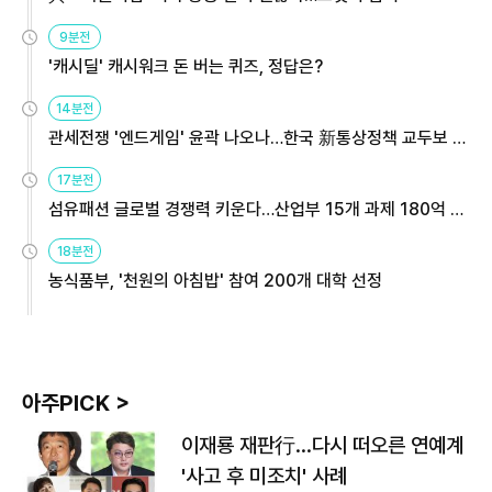
9분전
'캐시딜' 캐시워크 돈 버는 퀴즈, 정답은?
14분전
관세전쟁 '엔드게임' 윤곽 나오나…한국 新통상정책 교두보 활
용해야
17분전
섬유패션 글로벌 경쟁력 키운다…산업부 15개 과제 180억 지
원
18분전
농식품부, '천원의 아침밥' 참여 200개 대학 선정
아주PICK >
이재룡 재판行…다시 떠오른 연예계
'사고 후 미조치' 사례