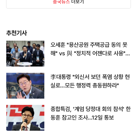
중국뉴스
더보기
추천기사
오세훈 "용산공원 주택공급 동의 못
해" vs 與 "정치적 어젠다로 사용"
맞불
李대통령 "외신서 보던 폭염 상황 현
실로…모든 행정력 총동원하라"
종합특검, '계엄 당정대 회의 참석' 한
동훈 참고인 조사...12일 통보