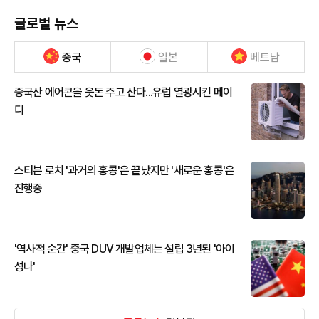
글로벌 뉴스
중국
일본
베트남
중국산 에어콘을 웃돈 주고 산다...유럽 열광시킨 메이
디
스티븐 로치 '과거의 홍콩'은 끝났지만 '새로운 홍콩'은
진행중
'역사적 순간' 중국 DUV 개발업체는 설립 3년된 '아이
성나'