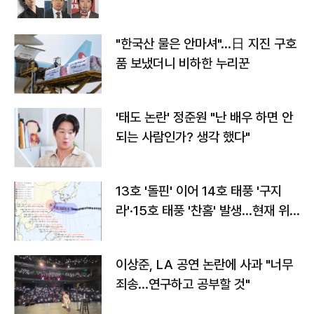
"한국산 물은 안마셔"…日 지진 구호
품 보냈더니 비하한 누리꾼
'태도 논란' 정준원 "난 배우 하면 안
되는 사람인가? 생각 했다"
13호 '돌핀' 이어 14호 태풍 '구지
라'·15호 태풍 '찬홈' 발생…현재 위
치와 이동경로는?
이상준, LA 공연 논란에 사과 "너무
죄송…연구하고 공부할 것"