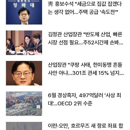
靑 홍보수석 "세금으로 집값 잡겠다
는 생각 없어…주택 공급 '속도전'"
김정관 산업장관 "반도체 산업, 빠른
시장 선점 필요…주52시간제 손봐
야"
산업장관 "쿠팡 사태, 한미동맹 흔들
사안 아냐…301조 관세 15% 넘지
않도록 협의"
6월 경상흑자, 497억달러 '사상 최
대'…OECD 2위 수준
이란·오만, 호르무즈 새 항로 좌표 합