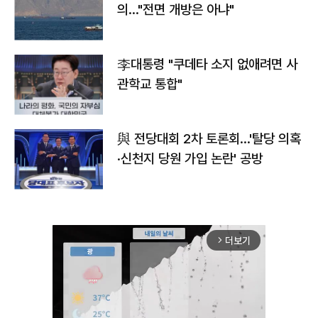
의…"전면 개방은 아냐"
李대통령 "쿠데타 소지 없애려면 사
관학교 통합"
與 전당대회 2차 토론회…'탈당 의혹
·신천지 당원 가입 논란' 공방
더보기
arrow_forward_ios