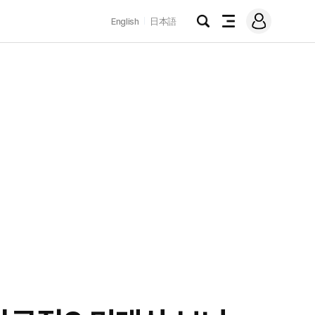
로
English
日本語
그
검
전
인
색
체
메
뉴