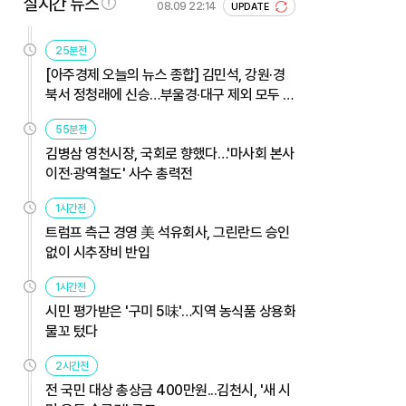
실시간 뉴스
08.09 22:14
UPDATE
25분전
[아주경제 오늘의 뉴스 종합] 김민석, 강원·경
북서 정청래에 신승…부울경·대구 제외 모두 웃
었다 外
55분전
김병삼 영천시장, 국회로 향했다…'마사회 본사
이전·광역철도' 사수 총력전
1시간전
트럼프 측근 경영 美 석유회사, 그린란드 승인
없이 시추장비 반입
1시간전
시민 평가받은 '구미 5味'…지역 농식품 상용화
물꼬 텄다
2시간전
전 국민 대상 총상금 400만원...김천시, '새 시