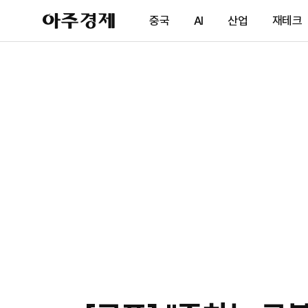
아
중국
AI
산업
재테크
주
경
제