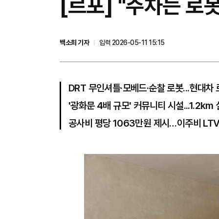
[르포] "주차는 
백소희 기자
입력 2026-05-11 15:15
DRT 무인셔틀·모베드·순찰 로봇...현대차
'광화문 4배 규모' 커뮤니티 시설...1.2k
공사비 평당 1063만원 제시…이주비 LTV