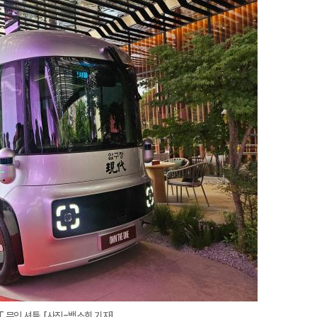
지
확
대
 무인 셔틀. [사진=백소희 기자]