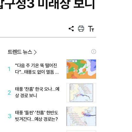
압구정3 미래상 보니
공
프
텍
유
린
스
트
트
크
기
트렌드 뉴스
"다음 주 기온 뚝 떨어진
1
다"…태풍도 없이 열돔 박
살 낸 '이것'
태풍 '찬홈' 한국 오나…예
2
상 경로 보니
태풍 '돌핀'·'찬홈' 한반도
3
빗겨간다…예상 경로는?