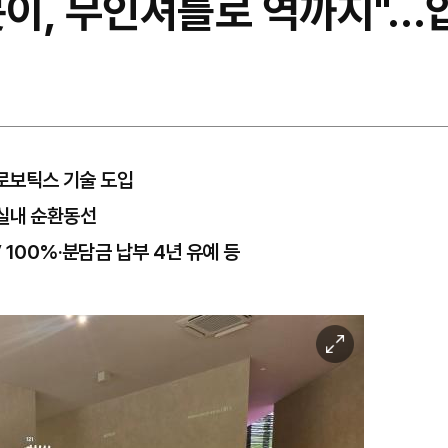
로봇이, 무인셔틀로 역까지"…
 로보틱스 기술 도입
m 실내 순환동선
 100%·분담금 납부 4년 유예 등
이
미
지
확