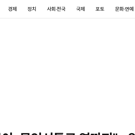
경제
정치
사회·전국
국제
포토
문화·연예