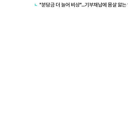
"분담금 더 늘어 비상"…기부채납에 몸살 앓