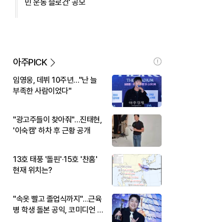
민 운동 슬로건' 공모
아주PICK
임영웅, 데뷔 10주년…"난 늘
부족한 사람이었다"
"광고주들이 찾아줘"…진태현,
'이숙캠' 하차 후 근황 공개
13호 태풍 '돌핀'·15호 '찬홈'
현재 위치는?
"속옷 빨고 졸업식까지"…근육
병 학생 돌본 공익, 코미디언 김
규원이었다