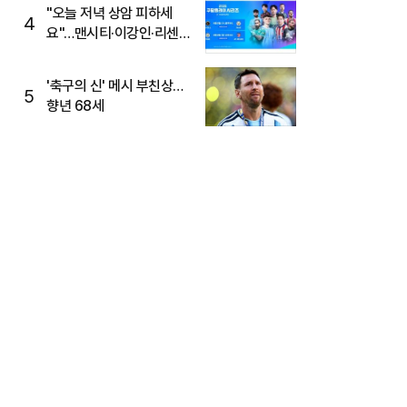
"오늘 저녁 상암 피하세
4
요"…맨시티·이강인·리센느
뜬다, 6호선 혼잡 예상
'축구의 신' 메시 부친상…
5
향년 68세