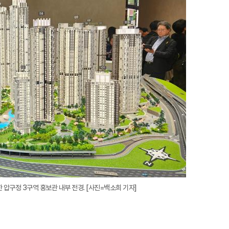
대
한 압구정 3구역 홍보관 내부 전경. [사진=백소희 기자]