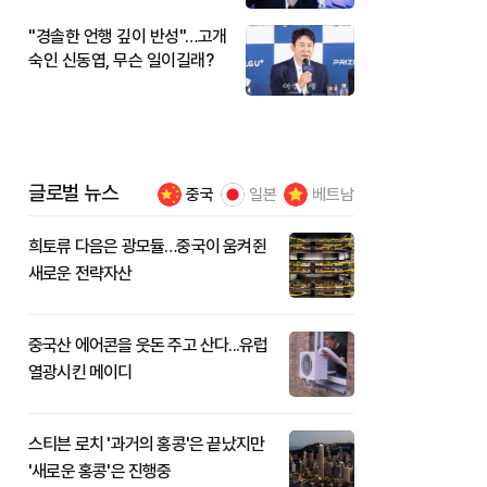
"경솔한 언행 깊이 반성"…고개
숙인 신동엽, 무슨 일이길래?
글로벌 뉴스
중국
일본
베트남
희토류 다음은 광모듈…중국이 움켜쥔
새로운 전략자산
중국산 에어콘을 웃돈 주고 산다...유럽
열광시킨 메이디
스티븐 로치 '과거의 홍콩'은 끝났지만
'새로운 홍콩'은 진행중