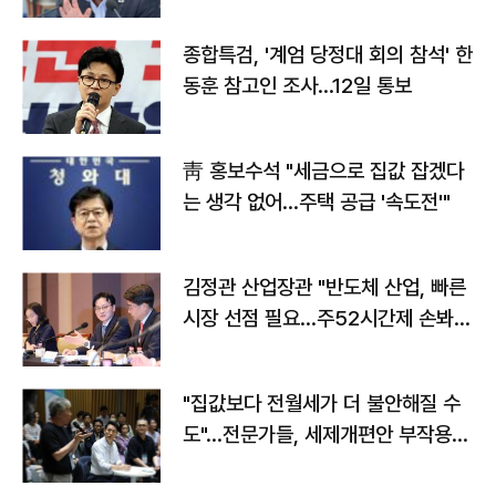
종합특검, '계엄 당정대 회의 참석' 한
동훈 참고인 조사...12일 통보
靑 홍보수석 "세금으로 집값 잡겠다
는 생각 없어…주택 공급 '속도전'"
김정관 산업장관 "반도체 산업, 빠른
시장 선점 필요…주52시간제 손봐
야"
"집값보다 전월세가 더 불안해질 수
도"…전문가들, 세제개편안 부작용
우려