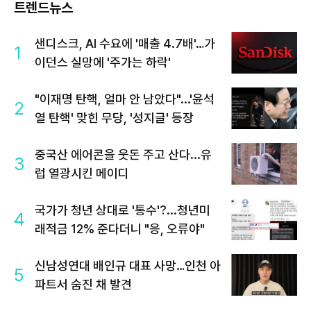
트렌드뉴스
샌디스크, AI 수요에 '매출 4.7배'…가
1
이던스 실망에 '주가는 하락'
"이재명 탄핵, 얼마 안 남았다"...'윤석
2
열 탄핵' 맞힌 무당, '성지글' 등장
중국산 에어콘을 웃돈 주고 산다...유
3
럽 열광시킨 메이디
국가가 청년 상대로 '통수'?...청년미
4
래적금 12% 준다더니 "응, 오류야"
신남성연대 배인규 대표 사망…인천 아
5
파트서 숨진 채 발견