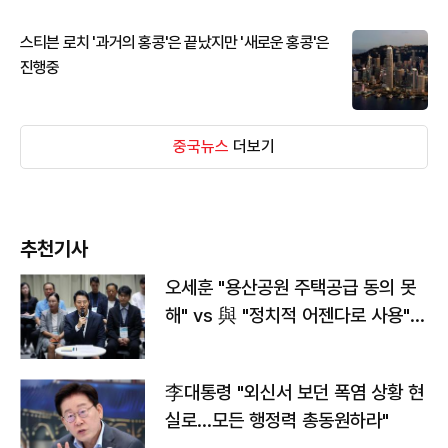
스티븐 로치 '과거의 홍콩'은 끝났지만 '새로운 홍콩'은
진행중
중국뉴스
더보기
추천기사
오세훈 "용산공원 주택공급 동의 못
해" vs 與 "정치적 어젠다로 사용"
맞불
李대통령 "외신서 보던 폭염 상황 현
실로…모든 행정력 총동원하라"