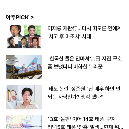
아주PICK >
이재룡 재판行…다시 떠오른 연예계
'사고 후 미조치' 사례
"한국산 물은 안마셔"…日 지진 구호
품 보냈더니 비하한 누리꾼
'태도 논란' 정준원 "난 배우 하면 안
되는 사람인가? 생각 했다"
13호 '돌핀' 이어 14호 태풍 '구지
라'·15호 태풍 '찬홈' 발생…현재 위