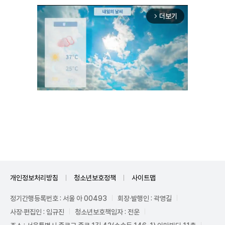
더보기
arrow_forward_ios
Mute
개인정보처리방침
청소년보호정책
사이트맵
정기간행등록번호 : 서울 아 00493
회장·발행인 : 곽영길
사장·편집인 : 임규진
청소년보호책임자 : 전운