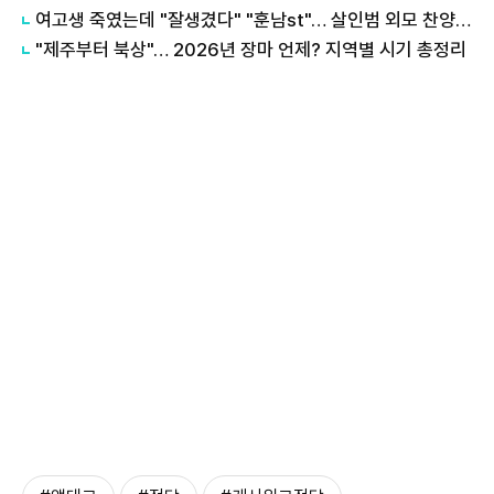
여고생 죽였는데 "잘생겼다" "훈남st"… 살인범 외모 찬양 보니
"제주부터 북상"… 2026년 장마 언제? 지역별 시기 총정리