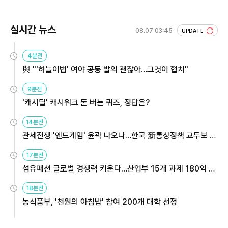
실시간 뉴스
08.07 03:45
UPDATE
4분전
與 "'하늘이법' 여야 공동 발의 괜찮아…그것이 협치"
9분전
'캐시딜' 캐시워크 돈 버는 퀴즈, 정답은?
14분전
관세전쟁 '엔드게임' 윤곽 나오나…한국 新통상정책 교두보 활
용해야
17분전
섬유패션 글로벌 경쟁력 키운다…산업부 15개 과제 180억 지
원
18분전
농식품부, '천원의 아침밥' 참여 200개 대학 선정