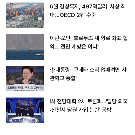
6월 경상흑자, 497억달러 '사상 최
대'…OECD 2위 수준
이란·오만, 호르무즈 새 항로 좌표 합
의…"전면 개방은 아냐"
李대통령 "쿠데타 소지 없애려면 사
관학교 통합"
與 전당대회 2차 토론회…'탈당 의혹
·신천지 당원 가입 논란' 공방