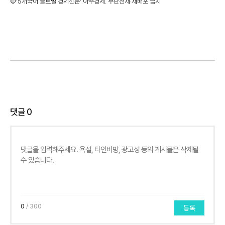
©'5개국어 글로벌 경제신문' 아주경제. 무단전재·재배포 금지
댓글
0
0
/ 300
등록