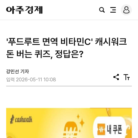
로
아
그
검
전
주
인
색
체
경
메
제
뉴
'푸드루트 면역 비타민C' 캐시워크
돈 버는 퀴즈, 정답은?
강민선 기자
공
텍
입력 2026-05-11 10:08
유
스
트
크
기