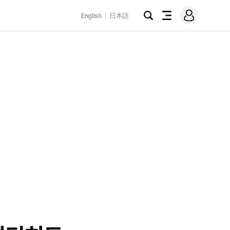
로
English
日本語
그
검
전
인
색
체
메
뉴