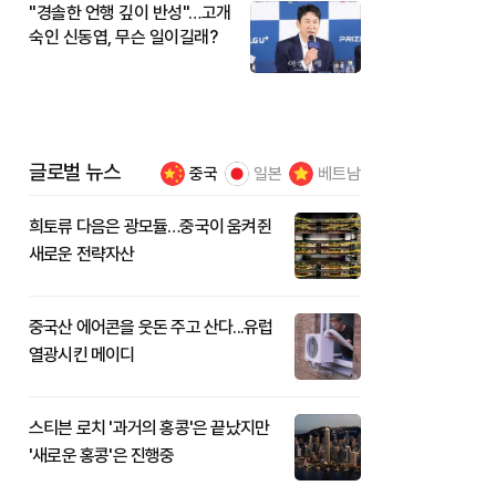
"경솔한 언행 깊이 반성"…고개
숙인 신동엽, 무슨 일이길래?
글로벌 뉴스
중국
일본
베트남
희토류 다음은 광모듈…중국이 움켜쥔
새로운 전략자산
중국산 에어콘을 웃돈 주고 산다...유럽
열광시킨 메이디
스티븐 로치 '과거의 홍콩'은 끝났지만
'새로운 홍콩'은 진행중