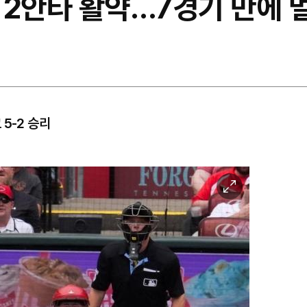
 2안타 활약…7경기 만에 
5-2 승리
이
미
지
확
대