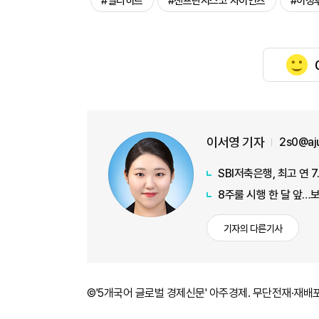
#멀티히트
#샌프란시스코 자이언츠
#이정
이서영 기자
2s0@aj
SBI저축은행, 최고 연 
8주룰 시행 한 달 앞…
기자의 다른기사
©'5개국어 글로벌 경제신문' 아주경제. 무단전재·재배