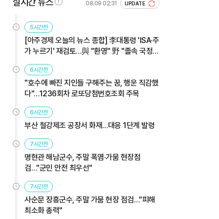
실시간 뉴스
08.09 02:31
UPDATE
5시간전
[아주경제 오늘의 뉴스 종합] 李대통령 'ISA·주
가 누르기' 재검토…與 "환영" 野 "졸속 국정"
外
6시간전
"호수에 빠진 지인들 구해주는 꿈, 행운 직감했
다"…1236회차 로또당첨번호조회 주목
6시간전
부산 철강제조 공장서 화재…대응 1단계 발령
7시간전
명현관 해남군수, 주말 폭염·가뭄 현장점
검…"군민 안전 최우선"
7시간전
사순문 장흥군수, 주말 가뭄 현장 점검…"피해
최소화 총력"