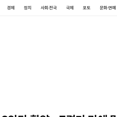
경제
정치
사회·전국
국제
포토
문화·연예