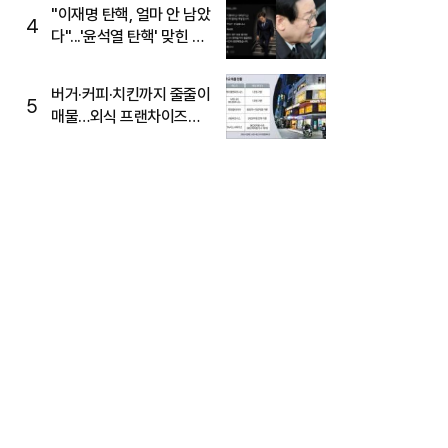
주목
"이재명 탄핵, 얼마 안 남았
4
다"...'윤석열 탄핵' 맞힌 무
당, '성지글' 등장
버거·커피·치킨까지 줄줄이
5
매물…외식 프랜차이즈
M&A '활기'