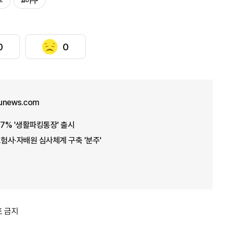
후
#야구
0
0
unews.com
7.7% '생활파킹통장' 출시
보험사·자배원 심사체계 구축 '분주'
포 금지