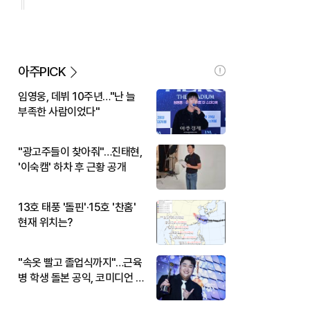
아주PICK
임영웅, 데뷔 10주년…"난 늘
부족한 사람이었다"
"광고주들이 찾아줘"…진태현,
'이숙캠' 하차 후 근황 공개
13호 태풍 '돌핀'·15호 '찬홈'
현재 위치는?
"속옷 빨고 졸업식까지"…근육
병 학생 돌본 공익, 코미디언 김
규원이었다