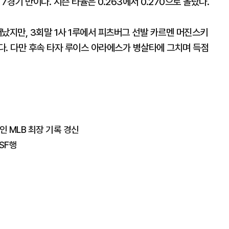
경기 만이다. 시즌 타율은 0.263에서 0.270으로 올랐다.
났지만, 3회말 1사 1루에서 피츠버그 선발 카르멘 머진스키
다. 다만 후속 타자 루이스 아라에스가 병살타에 그치며 득점
 MLB 최장 기록 경신
SF행