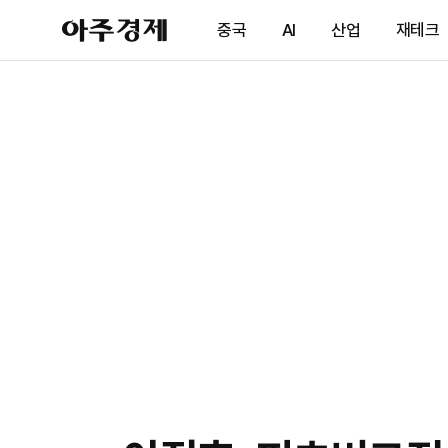
아
중국
AI
산업
재테크
주
경
제