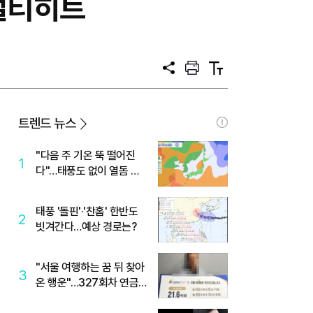
멀티히트
공
프
텍
유
린
스
트
트
크
기
트렌드 뉴스
"다음 주 기온 뚝 떨어진
1
다"…태풍도 없이 열돔 박
살 낸 '이것'
태풍 '돌핀'·'찬홈' 한반도
2
빗겨간다…예상 경로는?
"서울 여행하는 꿈 뒤 찾아
3
온 행운"…327회차 연금
복권720+ 당첨번호조회