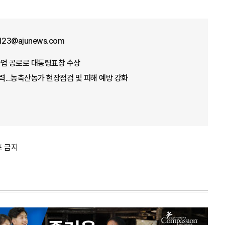
f123@ajunews.com
념사업 공로로 대통령표창 수상
총력...농축산농가 현장점검 및 피해 예방 강화
포 금지