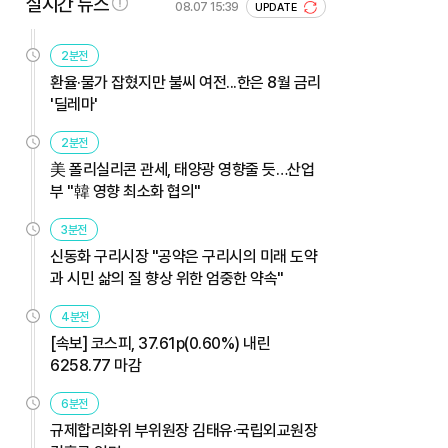
실시간 뉴스
08.07 15:39
UPDATE
2분전
환율·물가 잡혔지만 불씨 여전...한은 8월 금리
'딜레마'
2분전
美 폴리실리콘 관세, 태양광 영향줄 듯…산업
부 "韓 영향 최소화 협의"
3분전
신동화 구리시장 "공약은 구리시의 미래 도약
과 시민 삶의 질 향상 위한 엄중한 약속"
4분전
[속보] 코스피, 37.61p(0.60%) 내린
6258.77 마감
6분전
규제합리화위 부위원장 김태유·국립외교원장