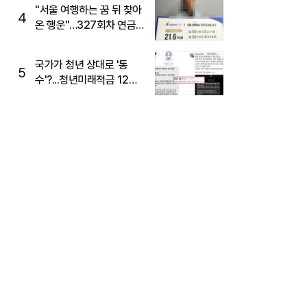
"서울 여행하는 꿈 뒤 찾아
4
온 행운"…327회차 연금
복권720+ 당첨번호조회
주목
국가가 청년 상대로 '통
5
수'?...청년미래적금 12%
준다더니 "응, 오류야"