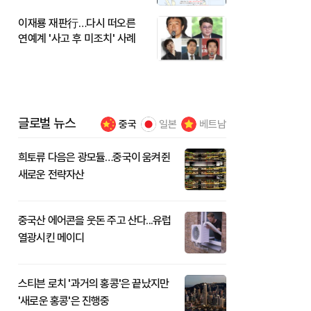
이재룡 재판行…다시 떠오른
연예계 '사고 후 미조치' 사례
글로벌 뉴스
중국
일본
베트남
희토류 다음은 광모듈…중국이 움켜쥔
새로운 전략자산
중국산 에어콘을 웃돈 주고 산다...유럽
열광시킨 메이디
스티븐 로치 '과거의 홍콩'은 끝났지만
'새로운 홍콩'은 진행중