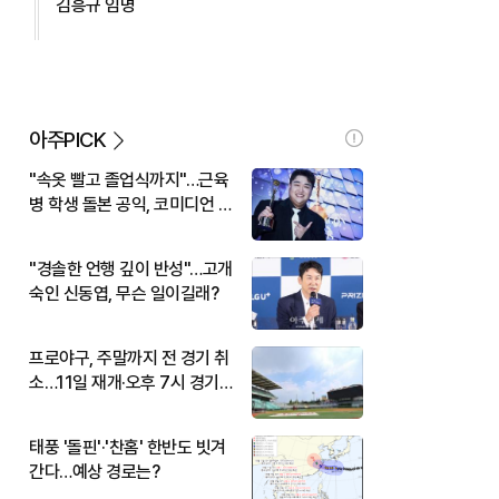
김흥규 임명
아주PICK
"속옷 빨고 졸업식까지"…근육
병 학생 돌본 공익, 코미디언 김
규원이었다
"경솔한 언행 깊이 반성"…고개
숙인 신동엽, 무슨 일이길래?
프로야구, 주말까지 전 경기 취
소…11일 재개·오후 7시 경기
시작
태풍 '돌핀'·'찬홈' 한반도 빗겨
간다…예상 경로는?