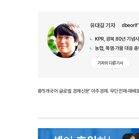
유대길 기자
dbeorl
KPR, 광복 80년 기
농협, 폭염·가뭄 대응 
기자의 다른기사
©'5개국어 글로벌 경제신문' 아주경제. 무단전재·재배