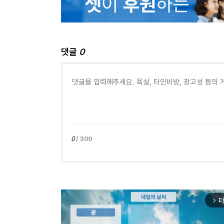
댓글
0
0
/ 300
더
arrow_forward_ios