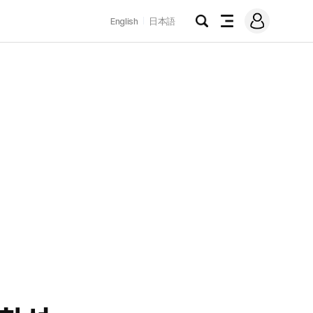
로
English
日本語
그
검
전
인
색
체
메
뉴