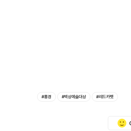
#홍경
#백상예술대상
#레드카펫