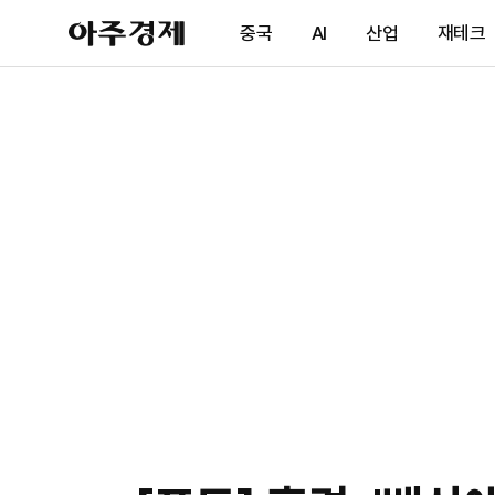
아
중국
AI
산업
재테크
주
경
제