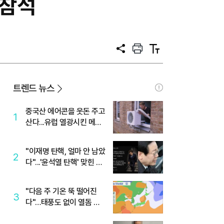
 참석
공
프
텍
유
린
스
트
트
크
기
트렌드 뉴스
중국산 에어콘을 웃돈 주고
1
산다...유럽 열광시킨 메이
디
"이재명 탄핵, 얼마 안 남았
2
다"...'윤석열 탄핵' 맞힌 무
당, '성지글' 등장
"다음 주 기온 뚝 떨어진
3
다"…태풍도 없이 열돔 박
살 낸 '이것'