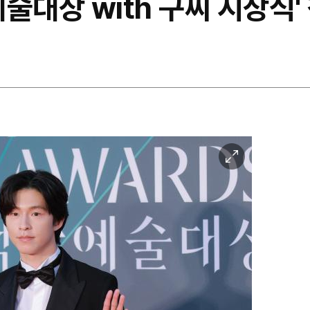
예술대상 with 구찌 시상식'
이
미
지
확
대