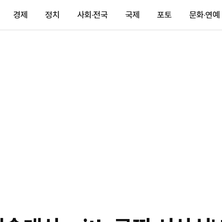
경제
정치
사회·전국
국제
포토
문화·연예