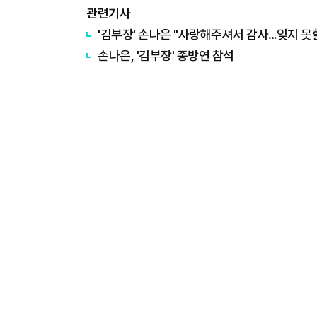
관련기사
'김부장' 손나은 "사랑해주셔서 감사…잊지 못
손나은, '김부장' 종방연 참석