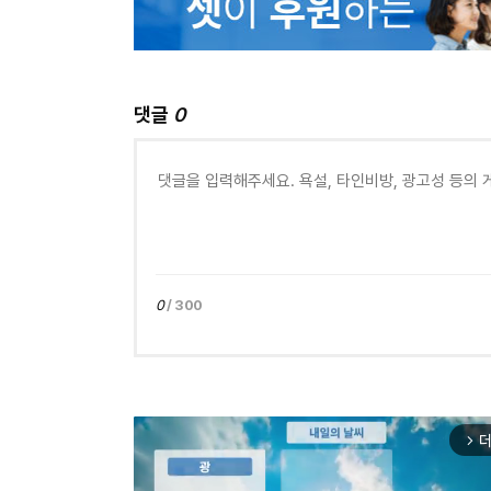
댓글
0
0
/ 300
더
arrow_forward_ios