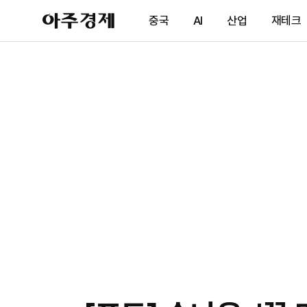
아
중국
AI
산업
재테크
주
경
제