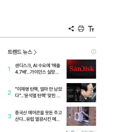
공
프
텍
유
린
스
트
트
크
기
트렌드 뉴스
샌디스크, AI 수요에 '매출
1
4.7배'…가이던스 실망에
'주가는 하락'
"이재명 탄핵, 얼마 안 남았
2
다"...'윤석열 탄핵' 맞힌 무
당, '성지글' 등장
중국산 에어콘을 웃돈 주고
3
산다...유럽 열광시킨 메이
디