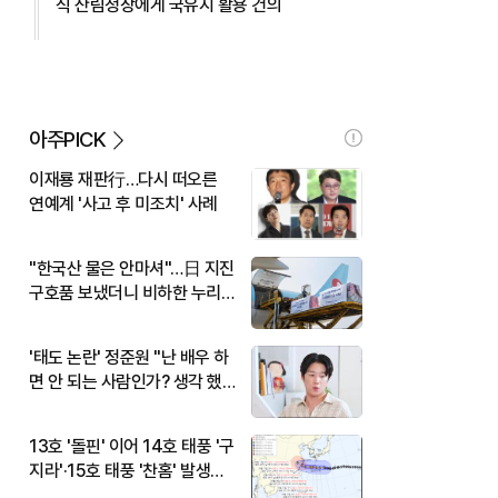
식 산림청장에게 국유지 활용 건의
아주PICK
이재룡 재판行…다시 떠오른
연예계 '사고 후 미조치' 사례
"한국산 물은 안마셔"…日 지진
구호품 보냈더니 비하한 누리
꾼
'태도 논란' 정준원 "난 배우 하
면 안 되는 사람인가? 생각 했
다"
13호 '돌핀' 이어 14호 태풍 '구
지라'·15호 태풍 '찬홈' 발생…
현재 위치와 이동경로는?