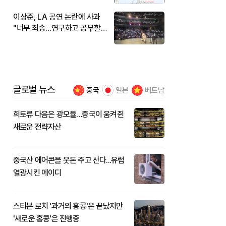
이상준, LA 공연 논란에 사과
"너무 죄송…연구하고 공부할
것"
글로벌 뉴스
중국
일본
베트남
희토류 다음은 광모듈…중국이 움켜쥔
새로운 전략자산
중국산 에어콘을 웃돈 주고 산다...유럽
열광시킨 메이디
스티븐 로치 '과거의 홍콩'은 끝났지만
'새로운 홍콩'은 진행중