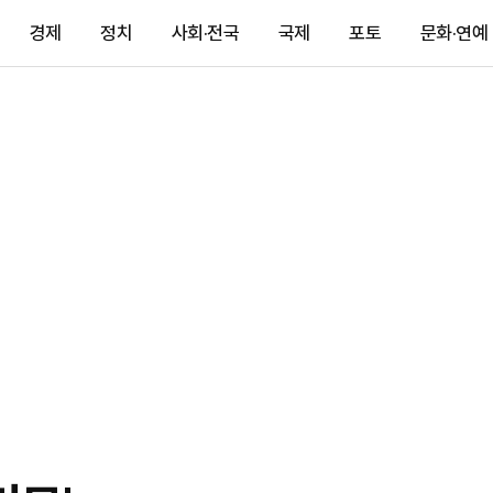
경제
정치
사회·전국
국제
포토
문화·연예