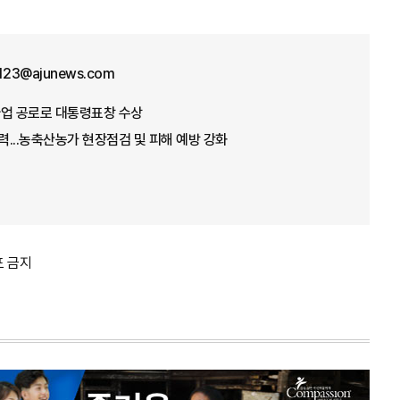
f123@ajunews.com
념사업 공로로 대통령표창 수상
총력...농축산농가 현장점검 및 피해 예방 강화
포 금지