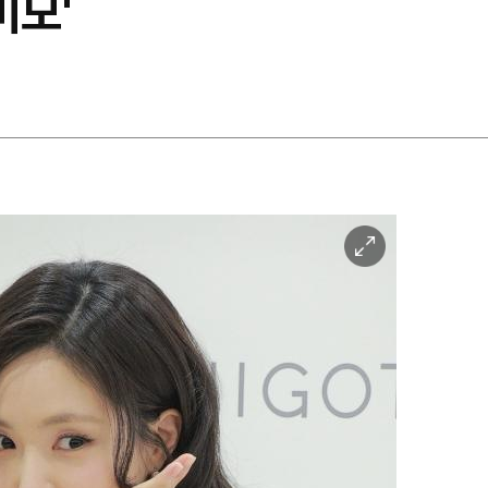
미모'
이
미
지
확
대