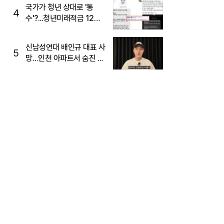
국가가 청년 상대로 '통
4
수'?...청년미래적금 12%
준다더니 "응, 오류야"
신남성연대 배인규 대표 사
5
망…인천 아파트서 숨진 채
발견