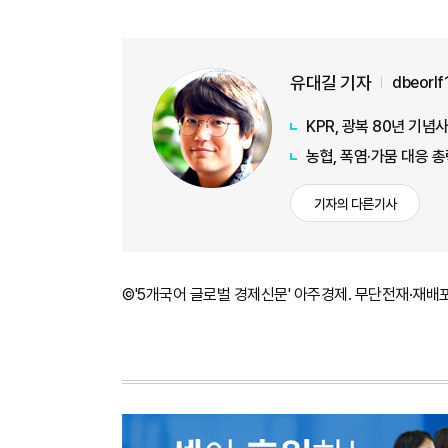
유대길 기자
dbeorl
KPR, 광복 80년 기
농협, 폭염·가뭄 대응 
기자의 다른기사
©'5개국어 글로벌 경제신문' 아주경제. 무단전재·재배