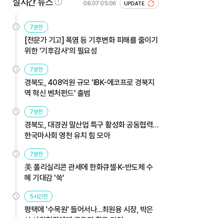
실시간 뉴스
08.07 05:06
UPDATE
7분전
[전문가 기고] 폭염 등 기후변화 피해를 줄이기
위한 '기후감사'의 필요성
7분전
경북도, 408억원 규모 'IBK-에코프로 경북지
역 혁신 벤처펀드' 출범
7분전
경북도, 대경권 말산업 특구 활성화 공동협력…
한국마사회 영천 유치 힘 모아
7분전
美 폴리실리콘 관세에 한화큐셀·K-반도체 수
혜 기대감 '쑥'
5시간전
평택에 '수목원' 들어서나...최원용 시장, 박은