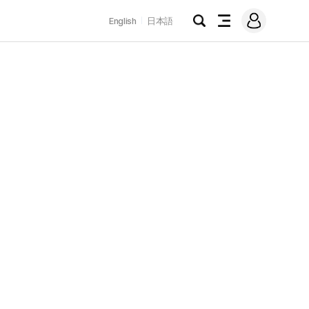
로
English
日本語
그
검
전
인
색
체
메
뉴