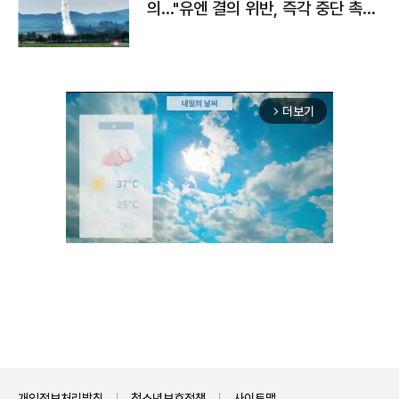
의…"유엔 결의 위반, 즉각 중단 촉
구"
더보기
arrow_forward_ios
Unmute
개인정보처리방침
청소년보호정책
사이트맵