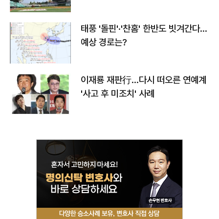
태풍 '돌핀'·'찬홈' 한반도 빗겨간다…
예상 경로는?
이재룡 재판行…다시 떠오른 연예계
'사고 후 미조치' 사례