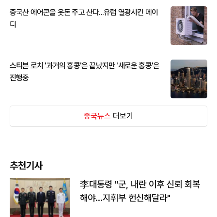
중국산 에어콘을 웃돈 주고 산다...유럽 열광시킨 메이
디
스티븐 로치 '과거의 홍콩'은 끝났지만 '새로운 홍콩'은
진행중
중국뉴스
더보기
추천기사
李대통령 "군, 내란 이후 신뢰 회복
해야…지휘부 헌신해달라"