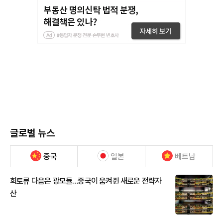
글로벌 뉴스
중국
일본
베트남
희토류 다음은 광모듈…중국이 움켜쥔 새로운 전략자
산