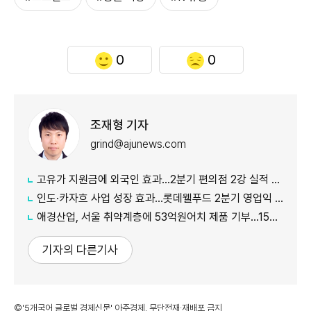
0
0
조재형 기자
grind@ajunews.com
고유가 지원금에 외국인 효과…2분기 편의점 2강 실적 날았다
인도·카자흐 사업 성장 효과…롯데웰푸드 2분기 영업익 89%↑
애경산업, 서울 취약계층에 53억원어치 제품 기부…15년째 나눔
기자의 다른기사
©'5개국어 글로벌 경제신문' 아주경제. 무단전재·재배포 금지