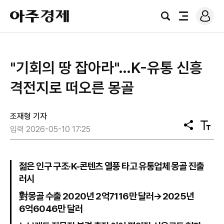
로
아
그
검
전
주
인
색
체
경
메
제
뉴
"기회의 땅 잡아라"…K-유통 신흥
격전지로 떠오른 몽골
조재형 기자
공
텍
입력 2026-05-10 17:25
유
스
트
크
기
젊은 인구 구조·K-콘텐츠 열풍 타고 유통업체 몽골 진출
러시
對몽골 수출 2020년 2억7116만 달러→2025년
6억6046만 달러