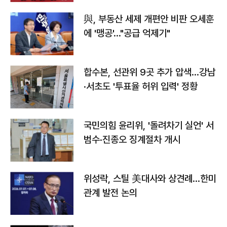
與, 부동산 세제 개편안 비판 오세훈
에 '맹공'…"공급 억제기"
합수본, 선관위 9곳 추가 압색…강남
·서초도 '투표율 허위 입력' 정황
국민의힘 윤리위, '돌려차기 실언' 서
범수·진종오 징계절차 개시
위성락, 스틸 美대사와 상견례…한미
관계 발전 논의