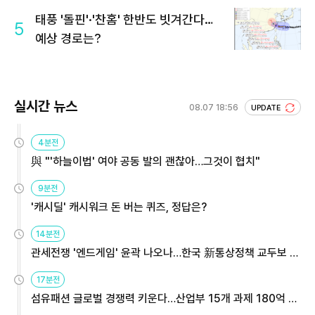
회 주목
태풍 '돌핀'·'찬홈' 한반도 빗겨간다…
5
예상 경로는?
실시간 뉴스
08.07 18:56
UPDATE
4분전
與 "'하늘이법' 여야 공동 발의 괜찮아…그것이 협치"
9분전
'캐시딜' 캐시워크 돈 버는 퀴즈, 정답은?
14분전
관세전쟁 '엔드게임' 윤곽 나오나…한국 新통상정책 교두보 활
용해야
17분전
섬유패션 글로벌 경쟁력 키운다…산업부 15개 과제 180억 지
원