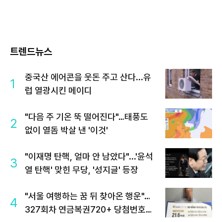
트렌드뉴스
중국산 에어콘을 웃돈 주고 산다...유
1
럽 열광시킨 메이디
"다음 주 기온 뚝 떨어진다"…태풍도
2
없이 열돔 박살 낸 '이것'
"이재명 탄핵, 얼마 안 남았다"...'윤석
3
열 탄핵' 맞힌 무당, '성지글' 등장
"서울 여행하는 꿈 뒤 찾아온 행운"…
4
327회차 연금복권720+ 당첨번호조