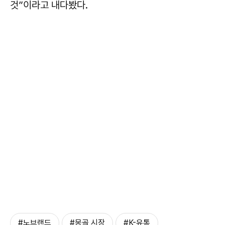
것”이라고 내다봤다.
#노브랜드
#몽골 시장
#K-유통