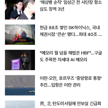
'채상병 순직' 임성근 전 사단장 항소
심도 징역 3년
현금 88조 쌓인 SK하이닉스, 국내
채권시장 '큰손' 됐다…최대 40조 투
자
"메모리 월 넘을 해법은 HBF"…구글
도 주목한 차세대 AI 메모리
이란·오만, 호르무즈 '중앙항로 통항'
추진…입항은 이란 관리
靑, 北 탄도미사일에 안보실 긴급회