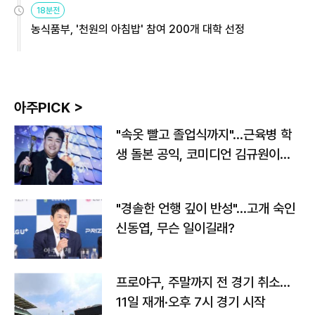
18분전
농식품부, '천원의 아침밥' 참여 200개 대학 선정
아주PICK >
"속옷 빨고 졸업식까지"…근육병 학
생 돌본 공익, 코미디언 김규원이었
다
"경솔한 언행 깊이 반성"…고개 숙인
신동엽, 무슨 일이길래?
프로야구, 주말까지 전 경기 취소…
11일 재개·오후 7시 경기 시작