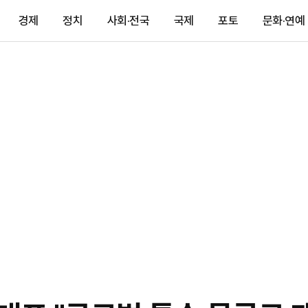
경제
정치
사회·전국
국제
포토
문화·연예