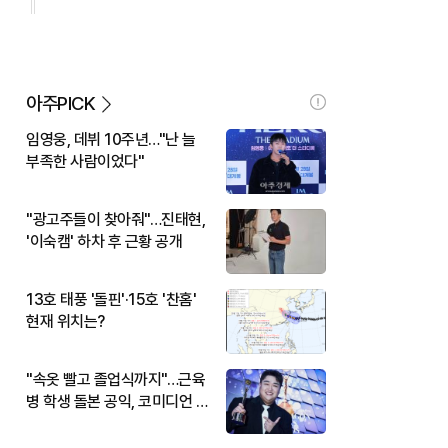
아주PICK
임영웅, 데뷔 10주년…"난 늘
부족한 사람이었다"
"광고주들이 찾아줘"…진태현,
'이숙캠' 하차 후 근황 공개
13호 태풍 '돌핀'·15호 '찬홈'
현재 위치는?
"속옷 빨고 졸업식까지"…근육
병 학생 돌본 공익, 코미디언 김
규원이었다