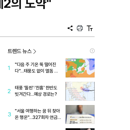
2의 도약"
공
프
텍
유
린
스
트
트
크
기
트렌드 뉴스
"다음 주 기온 뚝 떨어진
1
다"…태풍도 없이 열돔 박
살 낸 '이것'
태풍 '돌핀'·'찬홈' 한반도
2
빗겨간다…예상 경로는?
"서울 여행하는 꿈 뒤 찾아
3
온 행운"…327회차 연금
복권720+ 당첨번호조회