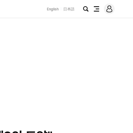
로
English
日本語
그
검
전
인
색
체
메
뉴