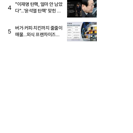
주목
"이재명 탄핵, 얼마 안 남았
4
다"...'윤석열 탄핵' 맞힌 무
당, '성지글' 등장
버거·커피·치킨까지 줄줄이
5
매물…외식 프랜차이즈
M&A '활기'