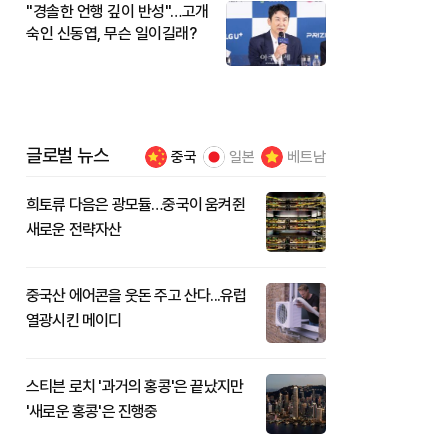
"경솔한 언행 깊이 반성"…고개
숙인 신동엽, 무슨 일이길래?
글로벌 뉴스
중국
일본
베트남
희토류 다음은 광모듈…중국이 움켜쥔
새로운 전략자산
중국산 에어콘을 웃돈 주고 산다...유럽
열광시킨 메이디
스티븐 로치 '과거의 홍콩'은 끝났지만
'새로운 홍콩'은 진행중