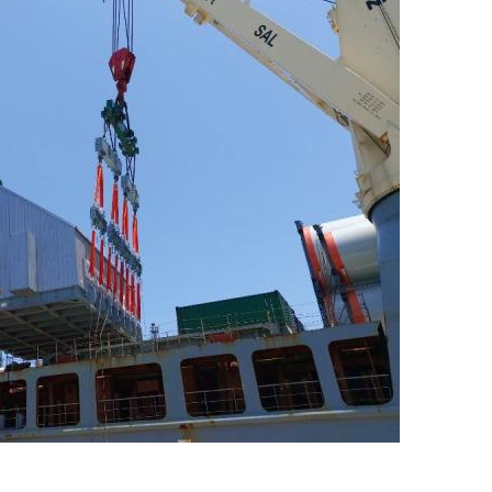
지
확
대