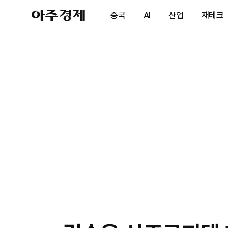
아
중국
AI
산업
재테크
주
경
제