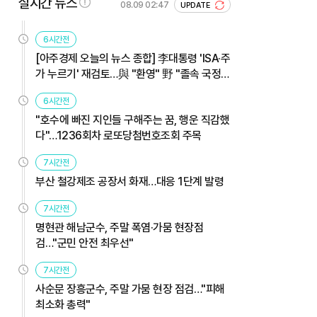
실시간 뉴스
08.09 02:47
UPDATE
6시간전
[아주경제 오늘의 뉴스 종합] 李대통령 'ISA·주
가 누르기' 재검토…與 "환영" 野 "졸속 국정"
外
6시간전
"호수에 빠진 지인들 구해주는 꿈, 행운 직감했
다"…1236회차 로또당첨번호조회 주목
7시간전
부산 철강제조 공장서 화재…대응 1단계 발령
7시간전
명현관 해남군수, 주말 폭염·가뭄 현장점
검…"군민 안전 최우선"
7시간전
사순문 장흥군수, 주말 가뭄 현장 점검…"피해
최소화 총력"