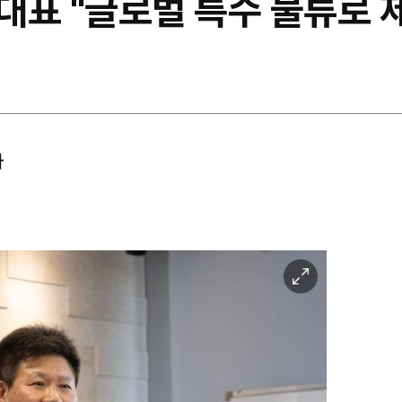
대표 "글로벌 특수 물류로 제
아
이
미
지
확
대