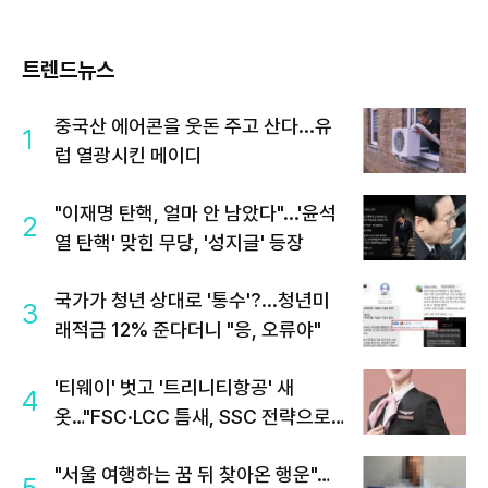
트렌드뉴스
중국산 에어콘을 웃돈 주고 산다...유
1
럽 열광시킨 메이디
"이재명 탄핵, 얼마 안 남았다"...'윤석
2
열 탄핵' 맞힌 무당, '성지글' 등장
국가가 청년 상대로 '통수'?...청년미
3
래적금 12% 준다더니 "응, 오류야"
'티웨이' 벗고 '트리니티항공' 새
4
옷…"FSC·LCC 틈새, SSC 전략으로
공략"
"서울 여행하는 꿈 뒤 찾아온 행운"…