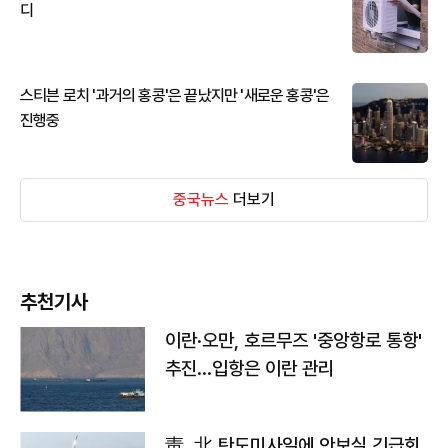
디
스티븐 로치 '과거의 홍콩'은 끝났지만 '새로운 홍콩'은
진행중
중국뉴스
더보기
추천기사
이란·오만, 호르무즈 '중앙항로 통항'
추진…입항은 이란 관리
靑, 北 탄도미사일에 안보실 긴급회