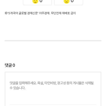
0
0
©'5개국어 글로벌 경제신문' 아주경제. 무단전재·재배포 금지
댓글
0