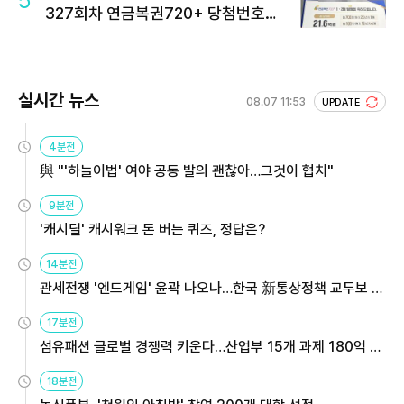
5
327회차 연금복권720+ 당첨번호조
회 주목
실시간 뉴스
08.07 11:53
UPDATE
4분전
與 "'하늘이법' 여야 공동 발의 괜찮아…그것이 협치"
9분전
'캐시딜' 캐시워크 돈 버는 퀴즈, 정답은?
14분전
관세전쟁 '엔드게임' 윤곽 나오나…한국 新통상정책 교두보 활
용해야
17분전
섬유패션 글로벌 경쟁력 키운다…산업부 15개 과제 180억 지
원
18분전