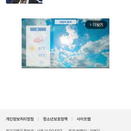
더보기
arrow_forward_ios
Unmute
개인정보처리방침
청소년보호정책
사이트맵
정기간행등록번호 : 서울 아 00493
회장·발행인 : 곽영길