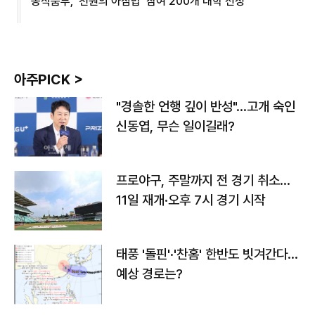
농식품부, '천원의 아침밥' 참여 200개 대학 선정
아주PICK >
"경솔한 언행 깊이 반성"…고개 숙인
신동엽, 무슨 일이길래?
프로야구, 주말까지 전 경기 취소…
11일 재개·오후 7시 경기 시작
태풍 '돌핀'·'찬홈' 한반도 빗겨간다…
예상 경로는?