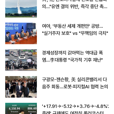
의…"유엔 결의 위반, 즉각 중단 촉
구"
여야, '부동산 세제 개편안' 공방…
"실거주자 보호" vs "무책임의 극치"
경제성장까지 갉아먹는 역대급 폭
염…李대통령 "국가적 기후 재난"
구광모-젠슨황, 美 실리콘밸리서 다
음주 회동…로봇·피지컬AI 협력 논의
'+17.91→-5.12→+3.76→-4.8%'…'
종레' 규제에도 여전히 롤러코스터