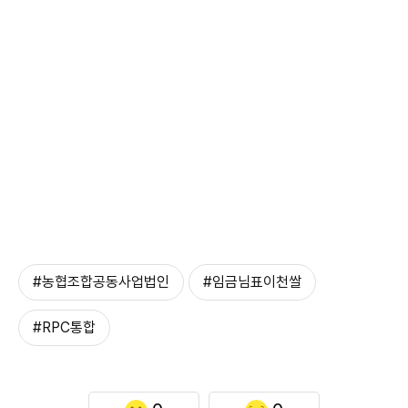
#농협조합공동사업법인
#임금님표이천쌀
#RPC통합