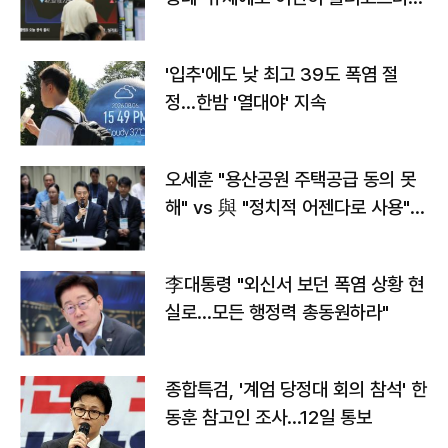
타는 코스피
'입추'에도 낮 최고 39도 폭염 절
정…한밤 '열대야' 지속
오세훈 "용산공원 주택공급 동의 못
해" vs 與 "정치적 어젠다로 사용"
맞불
李대통령 "외신서 보던 폭염 상황 현
실로…모든 행정력 총동원하라"
종합특검, '계엄 당정대 회의 참석' 한
동훈 참고인 조사...12일 통보