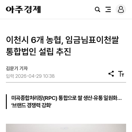
로
아
그
검
전
주
인
색
체
경
메
제
뉴
이천시 6개 농협, 임금님표이천쌀
통합법인 설립 추진
김문기 기자
공
텍
입력 2026-04-29 10:38
유
스
트
크
기
미곡종합처리장(RPC) 통합으로 쌀 생산·유통 일원화…
'브랜드 경쟁력 강화'