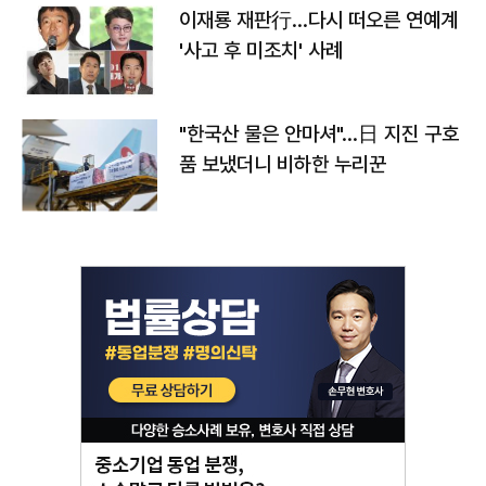
이재룡 재판行…다시 떠오른 연예계
'사고 후 미조치' 사례
"한국산 물은 안마셔"…日 지진 구호
품 보냈더니 비하한 누리꾼