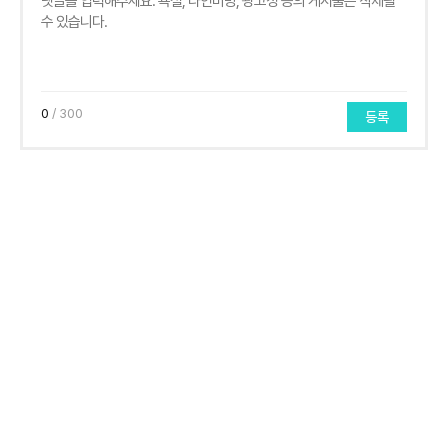
0
/ 300
등록