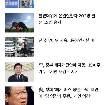
불볕더위에 온열질환자 202명 발
생…3명 숨져
전국 무더위 지속…동해안 강한 비
李, 정부 세제개편안에 제동…ISA·주
가누르기안 재검토 지시
與, 황희 '폐기 버스 청년 주택' 제안
에 "당 입장과 무관…개인 의견"