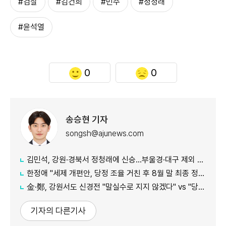
#검찰
#김건희
#민주
#정청래
#윤석열
0
0
송승현 기자
songsh@ajunews.com
김민석, 강원·경북서 정청래에 신승…부울경·대구 제외 모두 웃었다
한정애 "세제 개편안, 당정 조율 거친 후 8월 말 최종 정리 가능"
金·鄭, 강원서도 신경전 "말실수로 지지 않겠다" vs "당대표인 양 행동"
기자의 다른기사