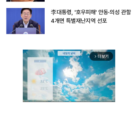
李대통령, '호우피해' 안동·의성 관할
4개면 특별재난지역 선포
더보기
arrow_forward_ios
Mute