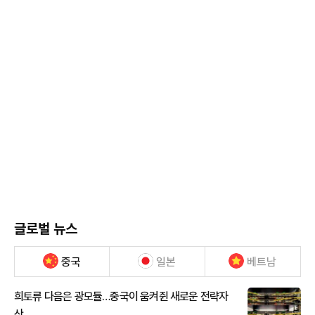
글로벌 뉴스
중국
일본
베트남
희토류 다음은 광모듈…중국이 움켜쥔 새로운 전략자
산