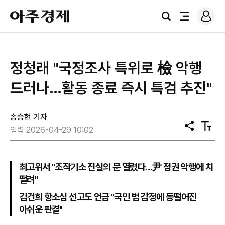
로
아
그
검
전
주
인
색
체
경
메
제
뉴
정청래 "국정조사 특위로 檢 악행
드러나…활동 종료 즉시 특검 추진"
송승현 기자
공
텍
입력 2026-04-29 10:02
유
스
트
크
기
최고위서 "조작기소 진실의 문 열렸다…尹 정권 악행에 치
떨려"
김건희 항소심 선고도 언급 "국민 법 감정에 동떨어진
아쉬운 판결"