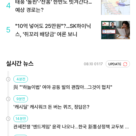
태풍 '돌핀'·'찬홈' 한반도 빗겨간다…
4
예상 경로는?
"10억 넣어도 25만원"?…SK하이닉
5
스, '쥐꼬리 배당금' 여론 보니
실시간 뉴스
08.10 01:17
UPDATE
4분전
與 "'하늘이법' 여야 공동 발의 괜찮아…그것이 협치"
9분전
'캐시딜' 캐시워크 돈 버는 퀴즈, 정답은?
14분전
관세전쟁 '엔드게임' 윤곽 나오나…한국 新통상정책 교두보 활
용해야