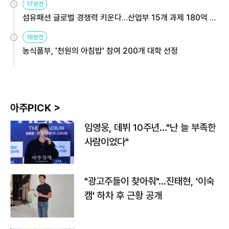
17분전
섬유패션 글로벌 경쟁력 키운다…산업부 15개 과제 180억 지
원
18분전
농식품부, '천원의 아침밥' 참여 200개 대학 선정
아주PICK >
임영웅, 데뷔 10주년…"난 늘 부족한
사람이었다"
"광고주들이 찾아줘"…진태현, '이숙
캠' 하차 후 근황 공개