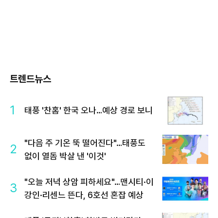
트렌드뉴스
1
태풍 '찬홈' 한국 오나…예상 경로 보니
"다음 주 기온 뚝 떨어진다"…태풍도
2
없이 열돔 박살 낸 '이것'
"오늘 저녁 상암 피하세요"…맨시티·이
3
강인·리센느 뜬다, 6호선 혼잡 예상