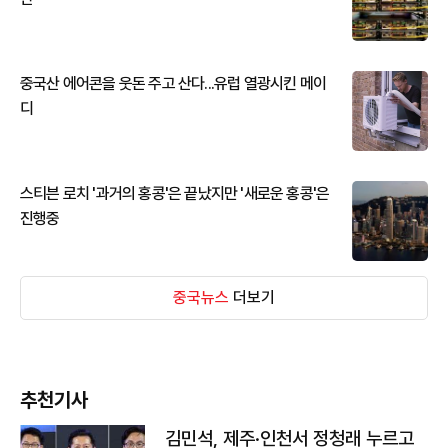
중국산 에어콘을 웃돈 주고 산다...유럽 열광시킨 메이
디
스티븐 로치 '과거의 홍콩'은 끝났지만 '새로운 홍콩'은
진행중
중국뉴스
더보기
추천기사
김민석, 제주·인천서 정청래 누르고