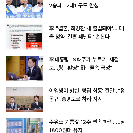
2승째…2대1 구도 완성
李 "결혼, 희망찬 새 출발돼야"… 대
출·청약 '결혼 페널티' 손본다
李대통령 'ISA·주가 누르기' 재검
토…與 "환영" 野 "졸속 국정"
이임생이 밝힌 '빵집 회동' 전말…"정
몽규, 홍명보로 하라 지시"
주유소 기름값 12주 연속 하락…L당
1800원대 유지