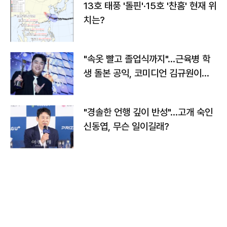
13호 태풍 '돌핀'·15호 '찬홈' 현재 위
치는?
"속옷 빨고 졸업식까지"…근육병 학
생 돌본 공익, 코미디언 김규원이었
다
"경솔한 언행 깊이 반성"…고개 숙인
신동엽, 무슨 일이길래?