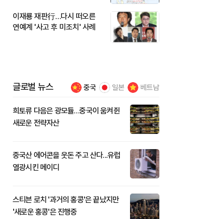
이재룡 재판行…다시 떠오른
연예계 '사고 후 미조치' 사례
글로벌 뉴스
중국
일본
베트남
희토류 다음은 광모듈…중국이 움켜쥔
새로운 전략자산
중국산 에어콘을 웃돈 주고 산다...유럽
열광시킨 메이디
스티븐 로치 '과거의 홍콩'은 끝났지만
'새로운 홍콩'은 진행중