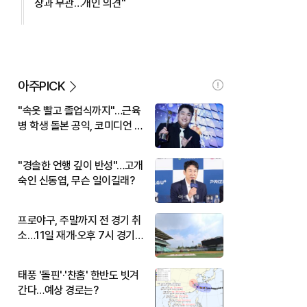
장과 무관…개인 의견"
아주PICK
"속옷 빨고 졸업식까지"…근육
병 학생 돌본 공익, 코미디언 김
규원이었다
"경솔한 언행 깊이 반성"…고개
숙인 신동엽, 무슨 일이길래?
프로야구, 주말까지 전 경기 취
소…11일 재개·오후 7시 경기
시작
태풍 '돌핀'·'찬홈' 한반도 빗겨
간다…예상 경로는?