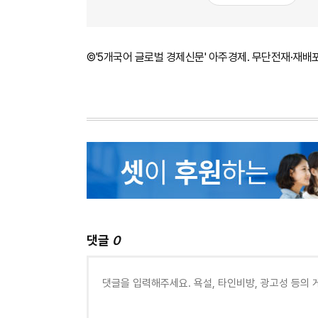
©'5개국어 글로벌 경제신문' 아주경제. 무단전재·재배
댓글
0