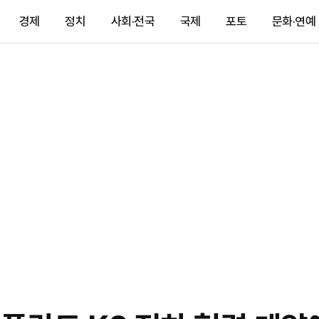
경제
정치
사회·전국
국제
포토
문화·연예