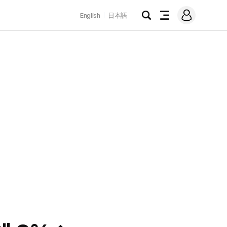
로
English
日本語
그
검
전
인
색
체
메
뉴