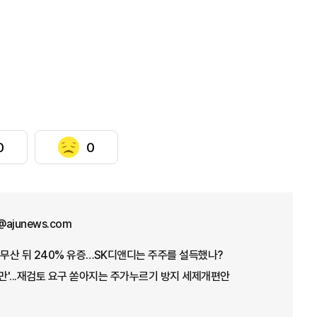
0
0
@ajunews.com
 무산 뒤 240% 유증…SK디앤디는 주주를 설득했나?
불만'...재검토 요구 쏟아지는 주가누르기 방지 세제개편안