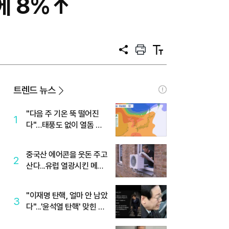
에 8%↑
공
프
텍
유
린
스
트
트
크
기
트렌드 뉴스
"다음 주 기온 뚝 떨어진
1
다"…태풍도 없이 열돔 박
살 낸 '이것'
중국산 에어콘을 웃돈 주고
2
산다...유럽 열광시킨 메이
디
"이재명 탄핵, 얼마 안 남았
3
다"...'윤석열 탄핵' 맞힌 무
당, '성지글' 등장