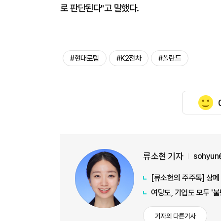
로 판단된다"고 말했다.
#현대로템
#K2전차
#폴란드
류소현 기자
sohyun
[류소현의 주주톡] 상폐
여당도, 기업도 모두 '
기자의 다른기사