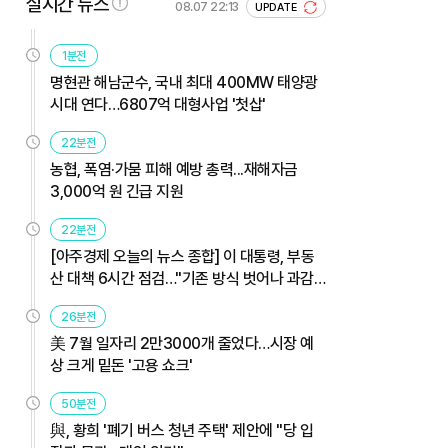
실시간 뉴스
08.07 22:13
UPDATE
1분전
명현관 해남군수, 국내 최대 400MW 태양광
시대 연다…6807억 대형사업 '첫삽'
22분전
농협, 폭염·가뭄 피해 예방 총력...재해자금
3,000억 원 긴급 지원
22분전
[아주경제 오늘의 뉴스 종합] 이 대통령, 부동
산 대책 6시간 점검…"기존 방식 벗어나 과감
히 실행" 外
26분전
美 7월 일자리 2만3000개 줄었다…시장 예
상 크게 밑돈 '고용 쇼크'
50분전
與, 황희 '폐기 버스 청년 주택' 제안에 "당 입