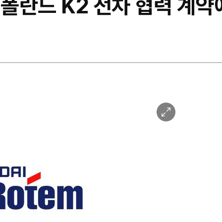
 폴란드 K2 전차 협력 계약
이
미
지
확
대