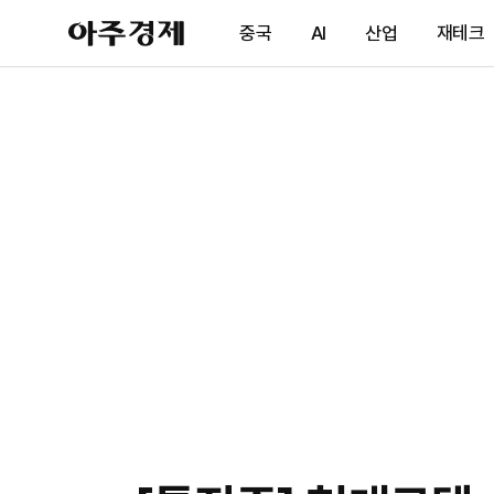
아
중국
AI
산업
재테크
주
경
제