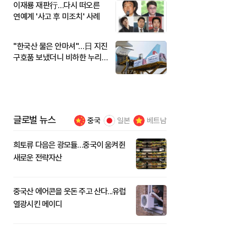
이재룡 재판行…다시 떠오른
연예계 '사고 후 미조치' 사례
"한국산 물은 안마셔"…日 지진
구호품 보냈더니 비하한 누리
꾼
글로벌 뉴스
중국
일본
베트남
희토류 다음은 광모듈…중국이 움켜쥔
새로운 전략자산
중국산 에어콘을 웃돈 주고 산다...유럽
열광시킨 메이디