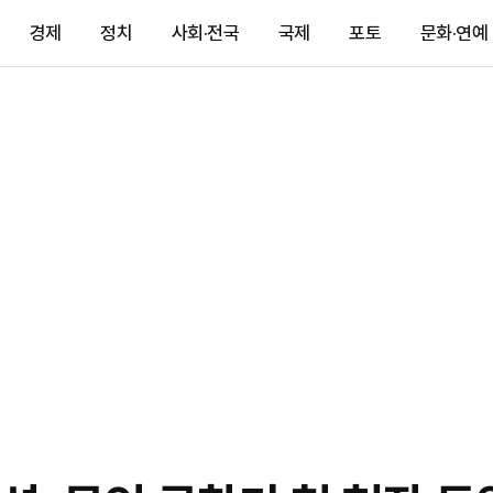
경제
정치
사회·전국
국제
포토
문화·연예