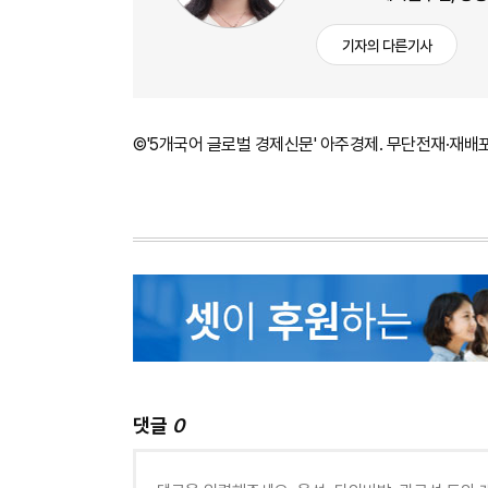
기자의 다른기사
©'5개국어 글로벌 경제신문' 아주경제. 무단전재·재배
댓글
0