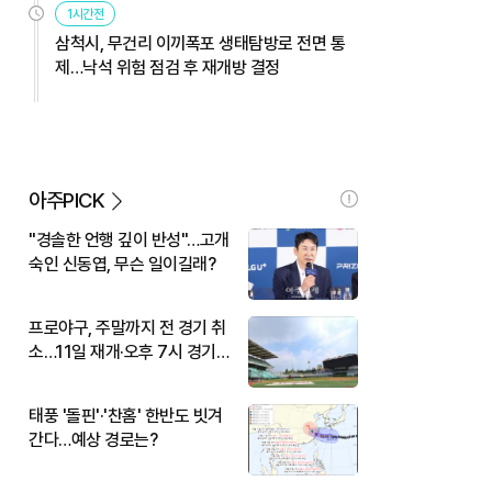
1시간전
삼척시, 무건리 이끼폭포 생태탐방로 전면 통
제…낙석 위험 점검 후 재개방 결정
아주PICK
"경솔한 언행 깊이 반성"…고개
숙인 신동엽, 무슨 일이길래?
프로야구, 주말까지 전 경기 취
소…11일 재개·오후 7시 경기
시작
태풍 '돌핀'·'찬홈' 한반도 빗겨
간다…예상 경로는?