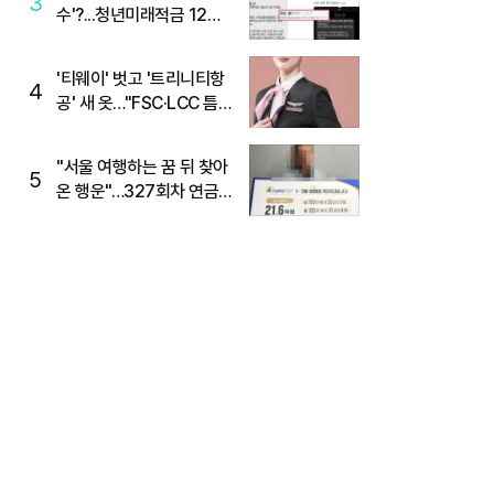
3
수'?...청년미래적금 12%
준다더니 "응, 오류야"
'티웨이' 벗고 '트리니티항
4
공' 새 옷…"FSC·LCC 틈
새, SSC 전략으로 공략"
"서울 여행하는 꿈 뒤 찾아
5
온 행운"…327회차 연금
복권720+ 당첨번호조회
주목