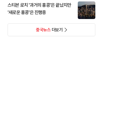
스티븐 로치 '과거의 홍콩'은 끝났지만
'새로운 홍콩'은 진행중
중국뉴스
더보기