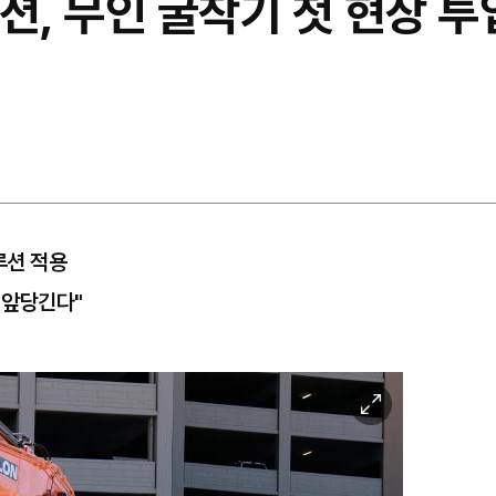
, 무인 굴착기 첫 현장 투입
루션 적용
래 앞당긴다"
이
미
지