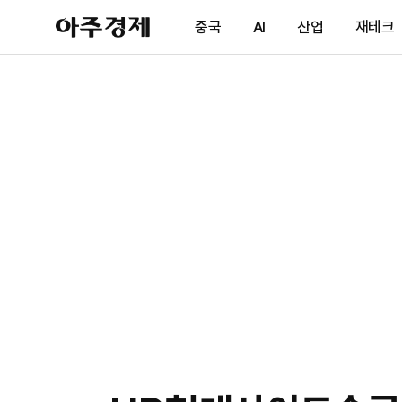
아
중국
AI
산업
재테크
주
경
제