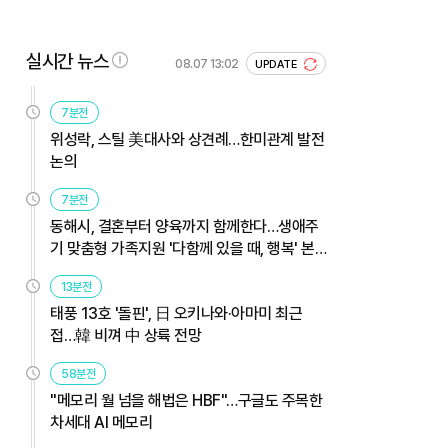
실시간 뉴스
08.07 13:02
UPDATE
7분전
위성락, 스틸 美대사와 상견례…한미관계 발전
논의
7분전
동해시, 결혼부터 양육까지 함께한다…생애주
기 맞춤형 가족지원 '다함께 있을 때, 행복' 본
격 운영
13분전
태풍 13호 '돌핀', 日 오키나와·아마미 최근
접…韓 비껴 中 상륙 전망
58분전
"메모리 월 넘을 해법은 HBF"…구글도 주목한
차세대 AI 메모리