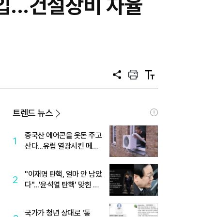
...건설장비 자율
공
프
텍
유
린
스
트
트
크
기
트렌드 뉴스
중국산 에어콘을 웃돈 주고
1
산다...유럽 열광시킨 메이
디
"이재명 탄핵, 얼마 안 남았
2
다"...'윤석열 탄핵' 맞힌 무
당, '성지글' 등장
국가가 청년 상대로 '통