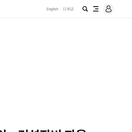
로
English
日本語
그
검
전
인
색
체
메
뉴