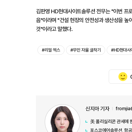
김판영 HD현대사이트솔루션 전무는 "이번 프로
음"이라며 "건설 현장의 안전성과 생산성을 높
것"이라고 말했다.
#리얼 엑스
#무인 자율 굴착기
#HD현대사
신지아 기자
fromji
美 폴리실리콘 관세에 한
포스코에어솔루션, 항공