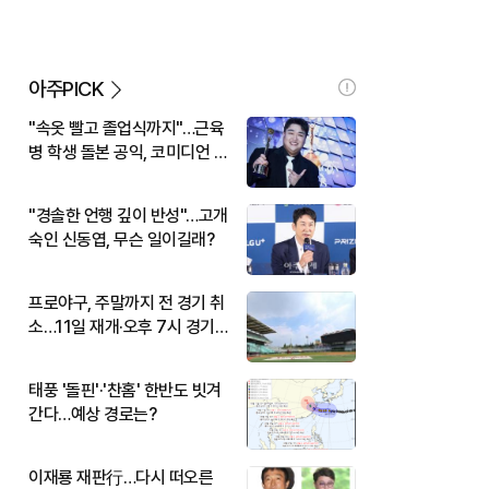
아주PICK
"속옷 빨고 졸업식까지"…근육
병 학생 돌본 공익, 코미디언 김
규원이었다
"경솔한 언행 깊이 반성"…고개
숙인 신동엽, 무슨 일이길래?
프로야구, 주말까지 전 경기 취
소…11일 재개·오후 7시 경기
시작
태풍 '돌핀'·'찬홈' 한반도 빗겨
간다…예상 경로는?
이재룡 재판行…다시 떠오른