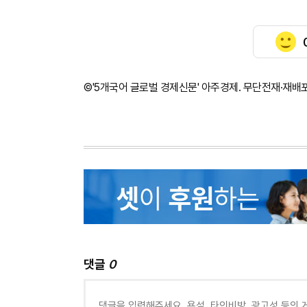
©'5개국어 글로벌 경제신문' 아주경제. 무단전재·재배
댓글
0