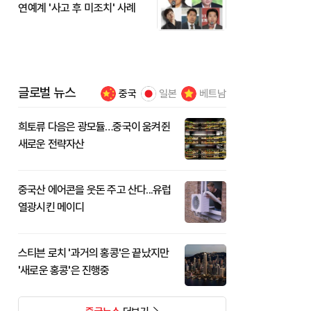
연예계 '사고 후 미조치' 사례
글로벌 뉴스
중국
일본
베트남
희토류 다음은 광모듈…중국이 움켜쥔
새로운 전략자산
중국산 에어콘을 웃돈 주고 산다...유럽
열광시킨 메이디
스티븐 로치 '과거의 홍콩'은 끝났지만
'새로운 홍콩'은 진행중