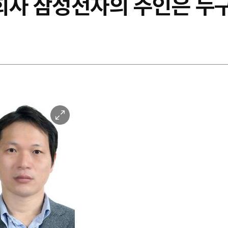
회사 삼성전자의 주인은 누
이
미
지
확
대