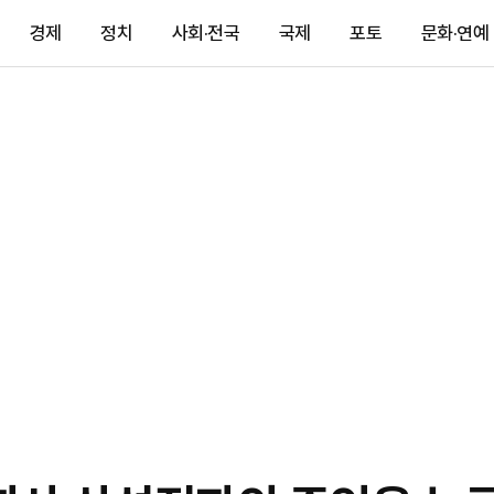
경제
정치
사회·전국
국제
포토
문화·연예