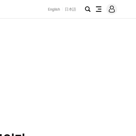
로
English
日本語
그
검
전
인
색
체
메
뉴