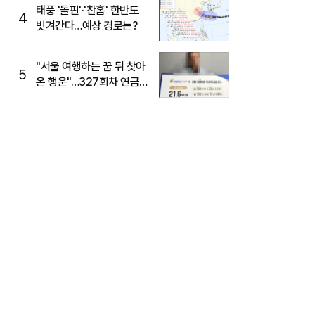
태풍 '돌핀'·'찬홈' 한반도
4
빗겨간다…예상 경로는?
"서울 여행하는 꿈 뒤 찾아
5
온 행운"…327회차 연금
복권720+ 당첨번호조회
주목