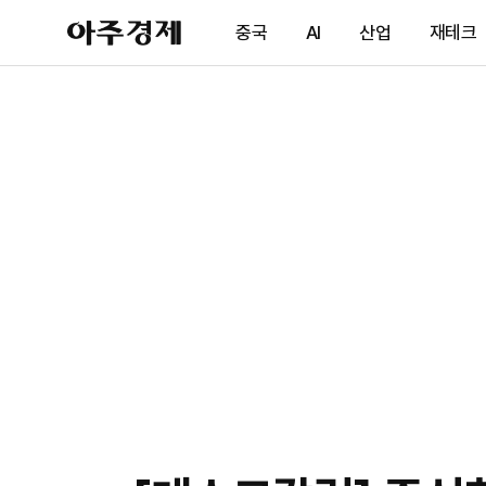
아
중국
AI
산업
재테크
주
경
제