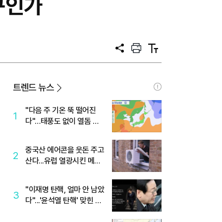
구인가
공
프
텍
유
린
스
트
트
크
기
트렌드 뉴스
"다음 주 기온 뚝 떨어진
1
다"…태풍도 없이 열돔 박
살 낸 '이것'
중국산 에어콘을 웃돈 주고
2
산다...유럽 열광시킨 메이
디
"이재명 탄핵, 얼마 안 남았
3
다"...'윤석열 탄핵' 맞힌 무
당, '성지글' 등장