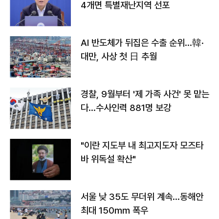
4개면 특별재난지역 선포
AI 반도체가 뒤집은 수출 순위…韓·
대만, 사상 첫 日 추월
경찰, 9월부터 '제 가족 사건' 못 맡는
다…수사인력 881명 보강
"이란 지도부 내 최고지도자 모즈타
바 위독설 확산"
서울 낮 35도 무더위 계속…동해안
최대 150㎜ 폭우