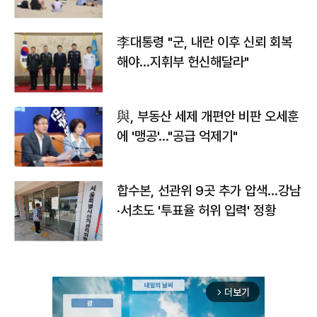
李대통령 "군, 내란 이후 신뢰 회복
해야…지휘부 헌신해달라"
與, 부동산 세제 개편안 비판 오세훈
에 '맹공'…"공급 억제기"
합수본, 선관위 9곳 추가 압색…강남
·서초도 '투표율 허위 입력' 정황
더보기
arrow_forward_ios