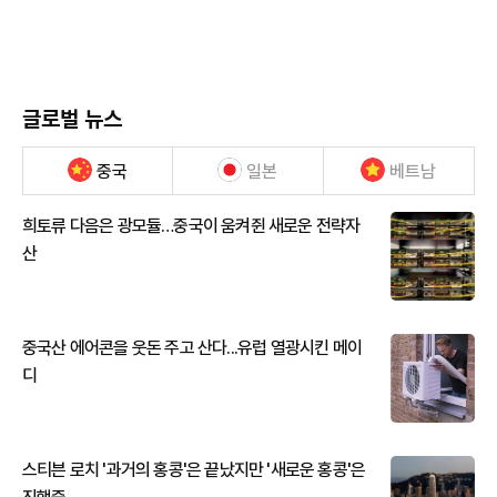
글로벌 뉴스
중국
일본
베트남
희토류 다음은 광모듈…중국이 움켜쥔 새로운 전략자
산
중국산 에어콘을 웃돈 주고 산다...유럽 열광시킨 메이
디
스티븐 로치 '과거의 홍콩'은 끝났지만 '새로운 홍콩'은