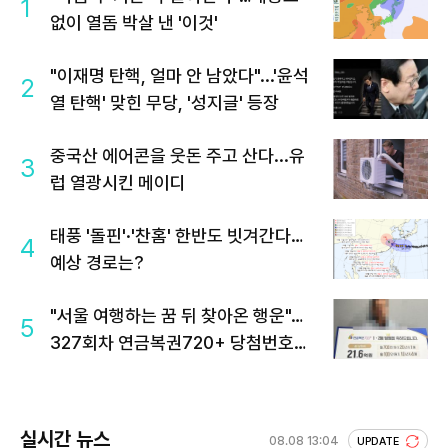
1
없이 열돔 박살 낸 '이것'
"이재명 탄핵, 얼마 안 남았다"...'윤석
2
열 탄핵' 맞힌 무당, '성지글' 등장
중국산 에어콘을 웃돈 주고 산다...유
3
럽 열광시킨 메이디
태풍 '돌핀'·'찬홈' 한반도 빗겨간다…
4
예상 경로는?
"서울 여행하는 꿈 뒤 찾아온 행운"…
5
327회차 연금복권720+ 당첨번호조
회 주목
실시간 뉴스
08.08 13:04
UPDATE