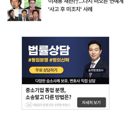
이재룡 재판行…다시 떠오른 연예계
'사고 후 미조치' 사례