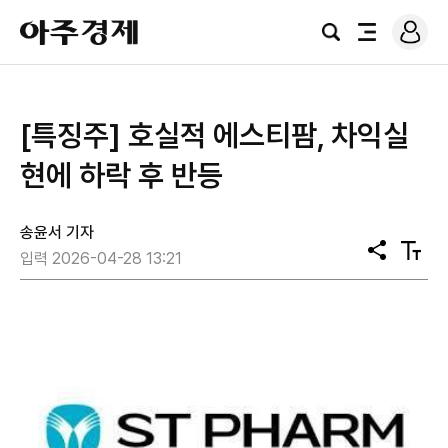
로
아
그
검
전
주
인
색
체
경
메
제
뉴
[특징주] 호실적 에스티팜, 차익실
현에 하락 후 반등
송윤서 기자
공
텍
입력 2026-04-28 13:21
유
스
트
크
기