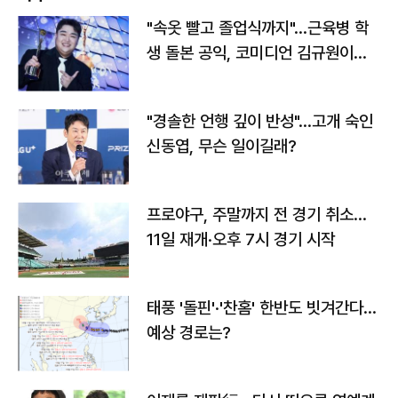
"속옷 빨고 졸업식까지"…근육병 학
생 돌본 공익, 코미디언 김규원이었
다
"경솔한 언행 깊이 반성"…고개 숙인
신동엽, 무슨 일이길래?
프로야구, 주말까지 전 경기 취소…
11일 재개·오후 7시 경기 시작
태풍 '돌핀'·'찬홈' 한반도 빗겨간다…
예상 경로는?