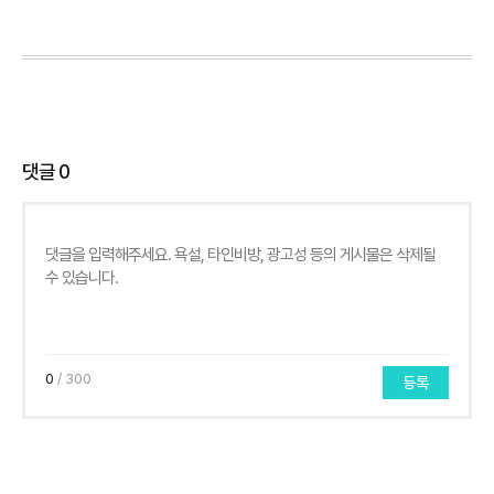
댓글
0
0
/ 300
등록