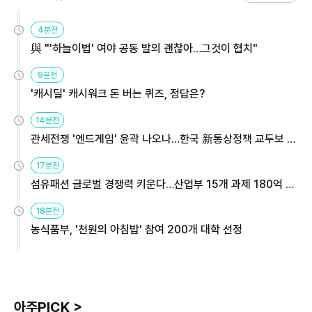
4분전
與 "'하늘이법' 여야 공동 발의 괜찮아…그것이 협치"
9분전
'캐시딜' 캐시워크 돈 버는 퀴즈, 정답은?
14분전
관세전쟁 '엔드게임' 윤곽 나오나…한국 新통상정책 교두보 활
용해야
17분전
섬유패션 글로벌 경쟁력 키운다…산업부 15개 과제 180억 지
원
18분전
농식품부, '천원의 아침밥' 참여 200개 대학 선정
아주PICK >