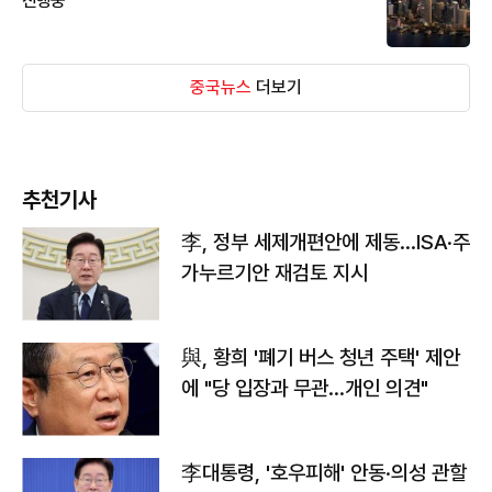
진행중
중국뉴스
더보기
추천기사
李, 정부 세제개편안에 제동…ISA·주
가누르기안 재검토 지시
與, 황희 '폐기 버스 청년 주택' 제안
에 "당 입장과 무관…개인 의견"
李대통령, '호우피해' 안동·의성 관할