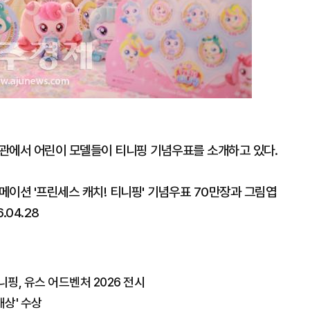
관에서 어린이 모델들이 티니핑 기념우표를 소개하고 있다.
션 '프린세스 캐치! 티니핑' 기념우표 70만장과 그림엽
.04.28
핑, 유스 어드벤처 2026 전시
대상' 수상