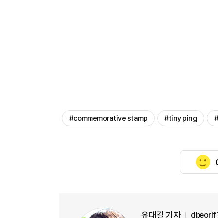
#commemorative stamp
#tiny ping
#
유대길 기자
dbeorl