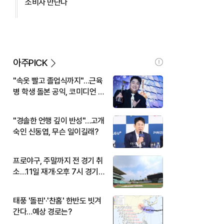
소비자 만난다
아주PICK
"속옷 빨고 졸업식까지"…근육
병 학생 돌본 공익, 코미디언 김
규원이었다
"경솔한 언행 깊이 반성"…고개
숙인 신동엽, 무슨 일이길래?
프로야구, 주말까지 전 경기 취
소…11일 재개·오후 7시 경기
시작
태풍 '돌핀'·'찬홈' 한반도 빗겨
간다…예상 경로는?