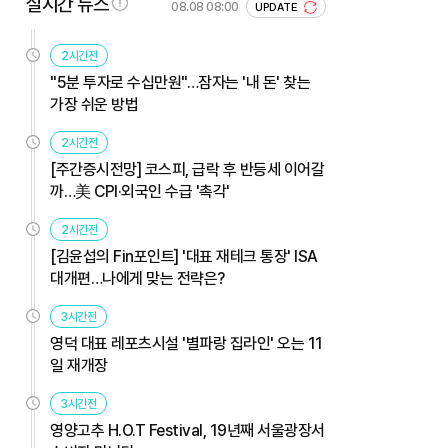
실시간 뉴스
08.08 08:00
UPDATE
2시간전
"5분 투자로 수십만원"…잠자는 '내 돈' 찾는
가장 쉬운 방법
2시간전
[주간증시전망] 코스피, 급락 후 반등세 이어갈
까…美 CPI·외국인 수급 '촉각'
2시간전
[김윤섭의 Fin포인트] '대표 재테크 통장' ISA
대개편…나에게 맞는 전략은?
3시간전
영덕 대표 레포츠시설 '별파랑 집라인' 오는 11
일 재개장
3시간전
영양고추 H.O.T Festival, 19년째 서울광장서