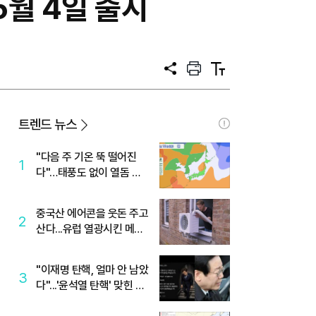
5월 4일 출시
공
프
텍
유
린
스
트
트
크
기
트렌드 뉴스
"다음 주 기온 뚝 떨어진
1
다"…태풍도 없이 열돔 박
살 낸 '이것'
중국산 에어콘을 웃돈 주고
2
산다...유럽 열광시킨 메이
디
"이재명 탄핵, 얼마 안 남았
3
다"...'윤석열 탄핵' 맞힌 무
당, '성지글' 등장