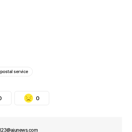
postal service
0
0
f123@ajunews.com