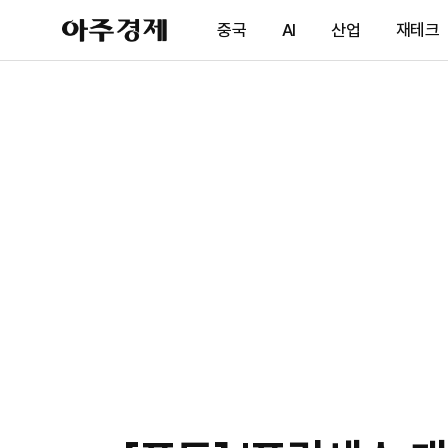
아
중국
AI
산업
재테크
주
경
제