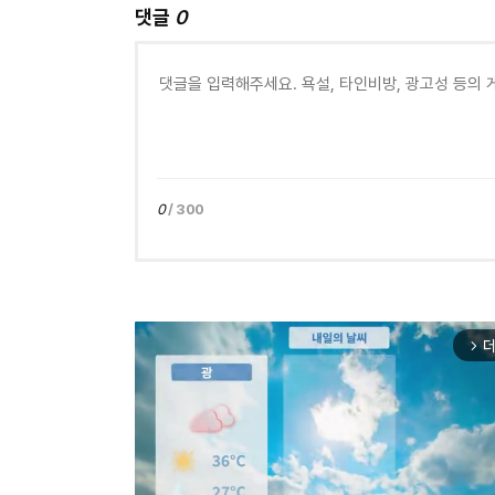
댓글
0
0
/ 300
더
arrow_forward_ios