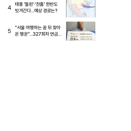
태풍 '돌핀'·'찬홈' 한반도
4
빗겨간다…예상 경로는?
"서울 여행하는 꿈 뒤 찾아
5
온 행운"…327회차 연금
복권720+ 당첨번호조회
주목