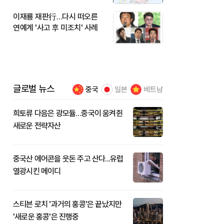
이재룡 재판行…다시 떠오른
연예계 '사고 후 미조치' 사례
글로벌 뉴스
중국
일본
베트남
희토류 다음은 광모듈…중국이 움켜쥔
새로운 전략자산
중국산 에어콘을 웃돈 주고 산다...유럽
열광시킨 메이디
스티븐 로치 '과거의 홍콩'은 끝났지만
'새로운 홍콩'은 진행중