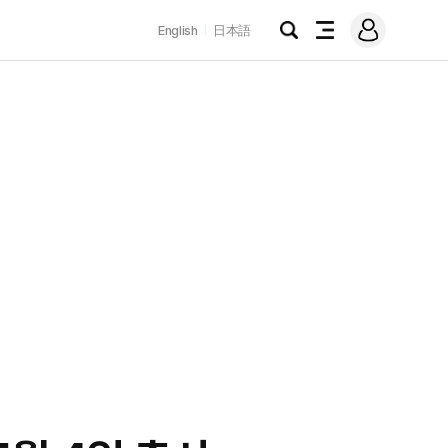
로
English
日本語
그
검
전
인
색
체
메
뉴