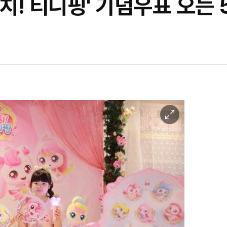
캐치! 티니핑' 기념우표 오는 
이
미
지
확
대