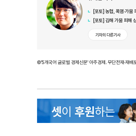
[포토] 농협, 폭염·가
[포토] 김해 가뭄 피해
기자의 다른기사
©'5개국어 글로벌 경제신문' 아주경제. 무단전재·재배