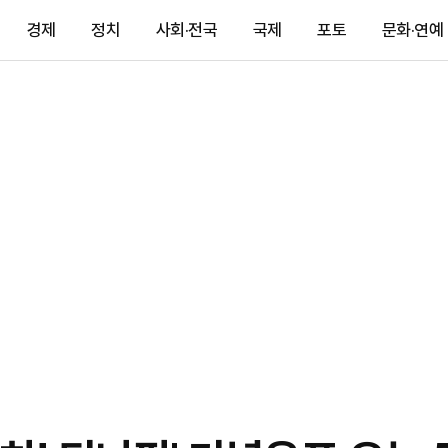
경제
정치
사회·전국
국제
포토
문화·연예