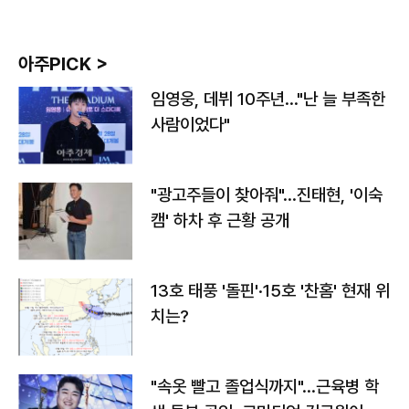
아주PICK >
임영웅, 데뷔 10주년…"난 늘 부족한
사람이었다"
"광고주들이 찾아줘"…진태현, '이숙
캠' 하차 후 근황 공개
13호 태풍 '돌핀'·15호 '찬홈' 현재 위
치는?
"속옷 빨고 졸업식까지"…근육병 학