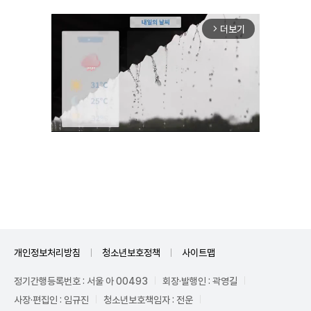
더보기
arrow_forward_ios
Mute
개인정보처리방침
청소년보호정책
사이트맵
정기간행등록번호 : 서울 아 00493
회장·발행인 : 곽영길
사장·편집인 : 임규진
청소년보호책임자 : 전운