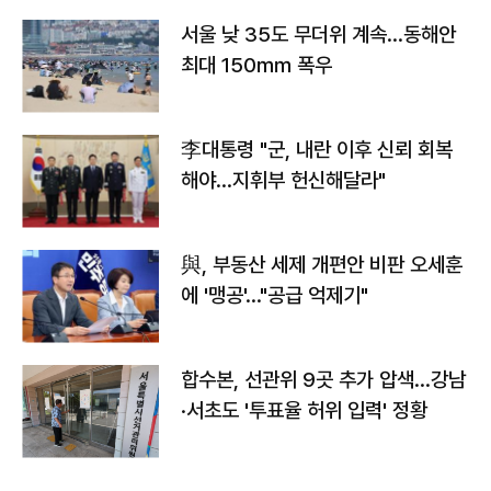
서울 낮 35도 무더위 계속…동해안
최대 150㎜ 폭우
李대통령 "군, 내란 이후 신뢰 회복
해야…지휘부 헌신해달라"
與, 부동산 세제 개편안 비판 오세훈
에 '맹공'…"공급 억제기"
합수본, 선관위 9곳 추가 압색…강남
·서초도 '투표율 허위 입력' 정황