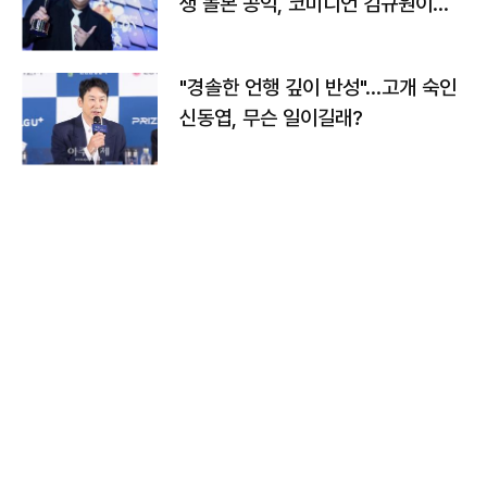
생 돌본 공익, 코미디언 김규원이었
다
"경솔한 언행 깊이 반성"…고개 숙인
신동엽, 무슨 일이길래?