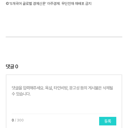
©'5개국어 글로벌 경제신문' 아주경제. 무단전재·재배포 금지
댓글
0
0
/ 300
등록