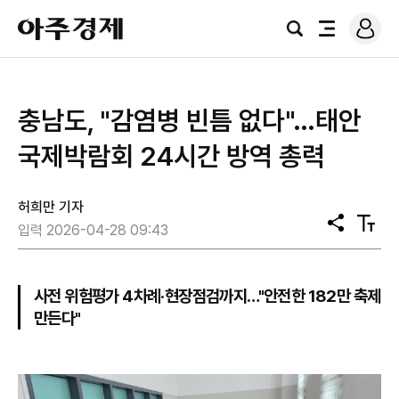
로
아
그
검
전
주
인
색
체
경
메
제
뉴
충남도, "감염병 빈틈 없다"…태안
국제박람회 24시간 방역 총력
허희만 기자
공
텍
입력 2026-04-28 09:43
유
스
트
크
기
사전 위험평가 4차례·현장점검까지…"안전한 182만 축제
만든다"