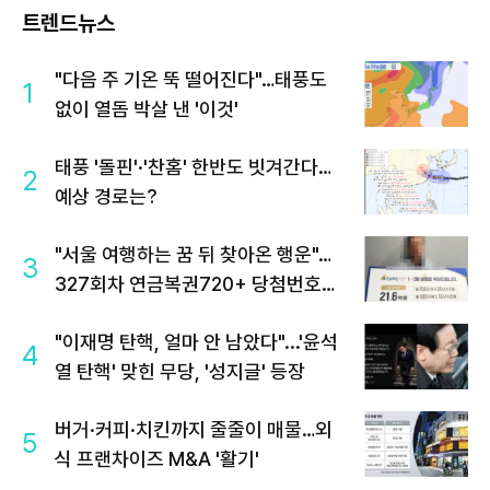
트렌드뉴스
"다음 주 기온 뚝 떨어진다"…태풍도
1
없이 열돔 박살 낸 '이것'
태풍 '돌핀'·'찬홈' 한반도 빗겨간다…
2
예상 경로는?
"서울 여행하는 꿈 뒤 찾아온 행운"…
3
327회차 연금복권720+ 당첨번호조
회 주목
"이재명 탄핵, 얼마 안 남았다"...'윤석
4
열 탄핵' 맞힌 무당, '성지글' 등장
버거·커피·치킨까지 줄줄이 매물…외
5
식 프랜차이즈 M&A '활기'