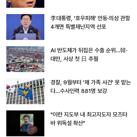
李대통령, '호우피해' 안동·의성 관할
4개면 특별재난지역 선포
AI 반도체가 뒤집은 수출 순위…韓·
대만, 사상 첫 日 추월
경찰, 9월부터 '제 가족 사건' 못 맡는
다…수사인력 881명 보강
"이란 지도부 내 최고지도자 모즈타
바 위독설 확산"