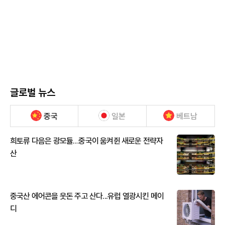
글로벌 뉴스
중국
일본
베트남
희토류 다음은 광모듈…중국이 움켜쥔 새로운 전략자
산
중국산 에어콘을 웃돈 주고 산다...유럽 열광시킨 메이
디