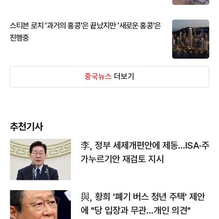
스티븐 로치 '과거의 홍콩'은 끝났지만 '새로운 홍콩'은
진행중
중국뉴스
더보기
추천기사
李, 정부 세제개편안에 제동…ISA·주
가누르기안 재검토 지시
與, 황희 '폐기 버스 청년 주택' 제안
에 "당 입장과 무관…개인 의견"