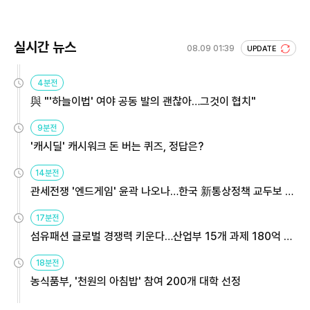
실시간 뉴스
08.09 01:39
UPDATE
4분전
與 "'하늘이법' 여야 공동 발의 괜찮아…그것이 협치"
9분전
'캐시딜' 캐시워크 돈 버는 퀴즈, 정답은?
14분전
관세전쟁 '엔드게임' 윤곽 나오나…한국 新통상정책 교두보 활
용해야
17분전
섬유패션 글로벌 경쟁력 키운다…산업부 15개 과제 180억 지
원
18분전
농식품부, '천원의 아침밥' 참여 200개 대학 선정