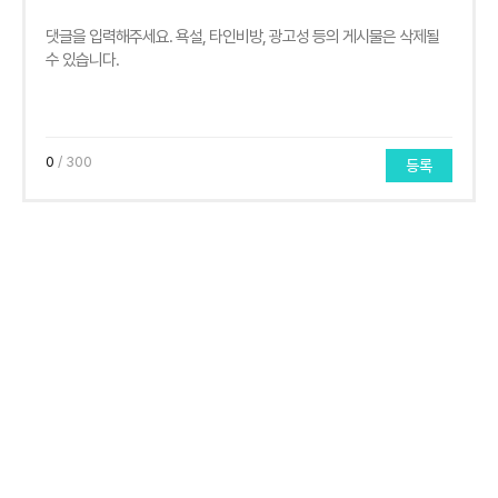
0
/ 300
등록