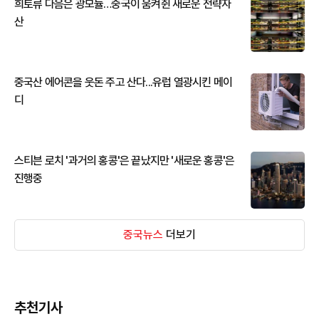
희토류 다음은 광모듈…중국이 움켜쥔 새로운 전략자
산
중국산 에어콘을 웃돈 주고 산다...유럽 열광시킨 메이
디
스티븐 로치 '과거의 홍콩'은 끝났지만 '새로운 홍콩'은
진행중
중국뉴스
더보기
추천기사