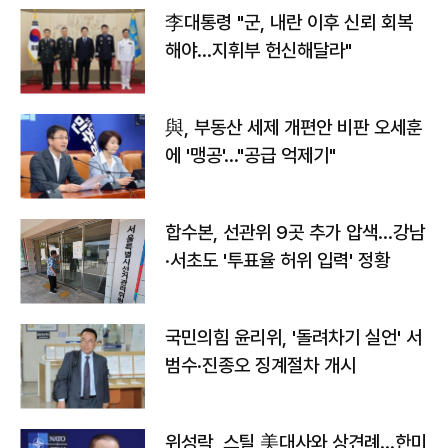
李대통령 "군, 내란 이후 신뢰 회복
해야…지휘부 헌신해달라"
與, 부동산 세제 개편안 비판 오세훈
에 '맹공'…"공급 억제기"
합수본, 선관위 9곳 추가 압색…강남
·서초도 '투표율 허위 입력' 정황
국민의힘 윤리위, '돌려차기 실언' 서
범수·진종오 징계절차 개시
위성락, 스틸 美대사와 상견례…한미