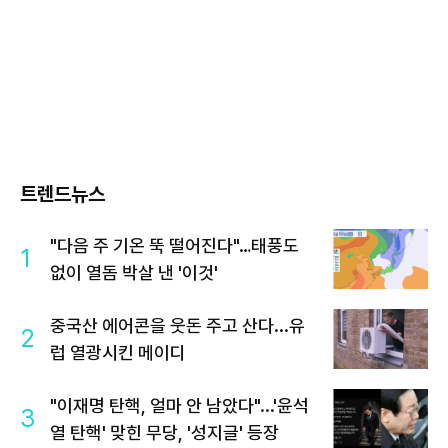
트렌드뉴스
"다음 주 기온 뚝 떨어진다"…태풍도
1
없이 열돔 박살 낸 '이것'
중국산 에어콘을 웃돈 주고 산다...유
2
럽 열광시킨 메이디
"이재명 탄핵, 얼마 안 남았다"...'윤석
3
열 탄핵' 맞힌 무당, '성지글' 등장