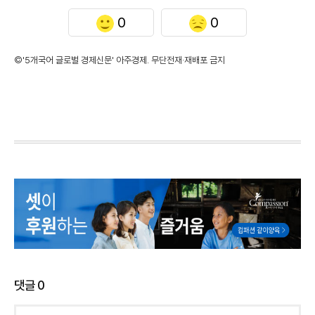
0
0
©'5개국어 글로벌 경제신문' 아주경제. 무단전재·재배포 금지
댓글
0