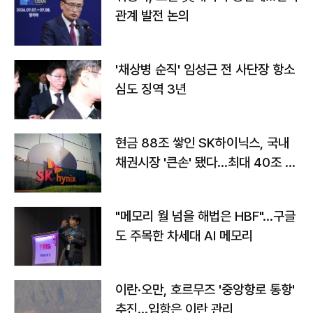
관계 발전 논의
'채상병 순직' 임성근 전 사단장 항소
심도 징역 3년
현금 88조 쌓인 SK하이닉스, 국내
채권시장 '큰손' 됐다…최대 40조 투
자
"메모리 월 넘을 해법은 HBF"…구글
도 주목한 차세대 AI 메모리
이란·오만, 호르무즈 '중앙항로 통항'
추진…입항은 이란 관리