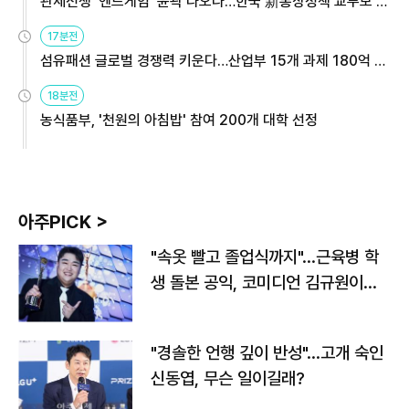
관세전쟁 '엔드게임' 윤곽 나오나…한국 新통상정책 교두보 활
용해야
17분전
섬유패션 글로벌 경쟁력 키운다…산업부 15개 과제 180억 지
원
18분전
농식품부, '천원의 아침밥' 참여 200개 대학 선정
아주PICK >
"속옷 빨고 졸업식까지"…근육병 학
생 돌본 공익, 코미디언 김규원이었
다
"경솔한 언행 깊이 반성"…고개 숙인
신동엽, 무슨 일이길래?