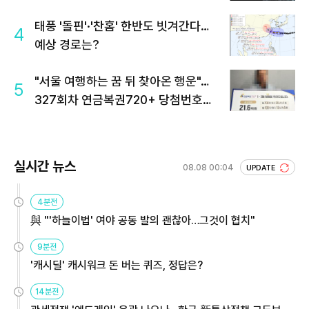
태풍 '돌핀'·'찬홈' 한반도 빗겨간다…
4
예상 경로는?
"서울 여행하는 꿈 뒤 찾아온 행운"…
5
327회차 연금복권720+ 당첨번호조
회 주목
실시간 뉴스
08.08 00:04
UPDATE
4분전
與 "'하늘이법' 여야 공동 발의 괜찮아…그것이 협치"
9분전
'캐시딜' 캐시워크 돈 버는 퀴즈, 정답은?
14분전