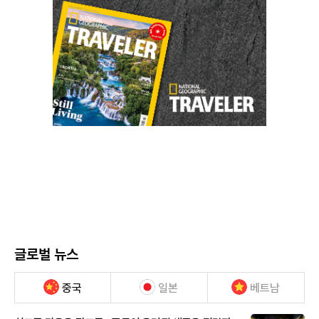
글로벌 뉴스
중국
일본
베트남