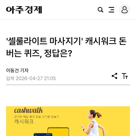
로
아
그
검
전
주
인
색
체
경
메
제
뉴
'셀룰라이트 마사지기' 캐시워크 돈
버는 퀴즈, 정답은?
이동건 기자
공
텍
입력 2026-04-27 21:05
유
스
트
크
기