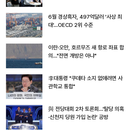
우려
6월 경상흑자, 497억달러 '사상 최
대'…OECD 2위 수준
이란·오만, 호르무즈 새 항로 좌표 합
의…"전면 개방은 아냐"
李대통령 "쿠데타 소지 없애려면 사
관학교 통합"
與 전당대회 2차 토론회…'탈당 의혹
·신천지 당원 가입 논란' 공방