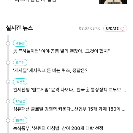
실시간 뉴스
08.07 03:40
UPDATE
4분전
與 "'하늘이법' 여야 공동 발의 괜찮아…그것이 협치"
9분전
'캐시딜' 캐시워크 돈 버는 퀴즈, 정답은?
14분전
관세전쟁 '엔드게임' 윤곽 나오나…한국 新통상정책 교두보 활
용해야
17분전
섬유패션 글로벌 경쟁력 키운다…산업부 15개 과제 180억 지
원
18분전
농식품부, '천원의 아침밥' 참여 200개 대학 선정