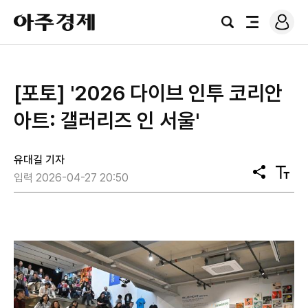
로
아
그
검
전
주
인
색
체
경
메
제
뉴
[포토] '2026 다이브 인투 코리안
아트: 갤러리즈 인 서울'
유대길 기자
공
텍
입력 2026-04-27 20:50
유
스
트
크
기