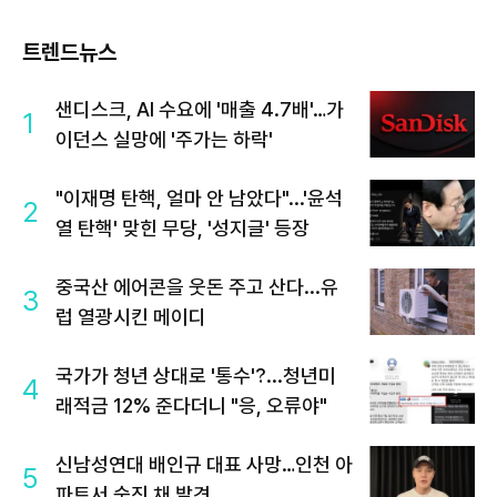
트렌드뉴스
샌디스크, AI 수요에 '매출 4.7배'…가
1
이던스 실망에 '주가는 하락'
"이재명 탄핵, 얼마 안 남았다"...'윤석
2
열 탄핵' 맞힌 무당, '성지글' 등장
중국산 에어콘을 웃돈 주고 산다...유
3
럽 열광시킨 메이디
국가가 청년 상대로 '통수'?...청년미
4
래적금 12% 준다더니 "응, 오류야"
신남성연대 배인규 대표 사망…인천 아
5
파트서 숨진 채 발견