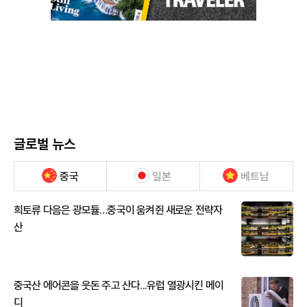
글로벌 뉴스
중국
일본
베트남
희토류 다음은 광모듈…중국이 움켜쥔 새로운 전략자
산
중국산 에어콘을 웃돈 주고 산다...유럽 열광시킨 메이
디