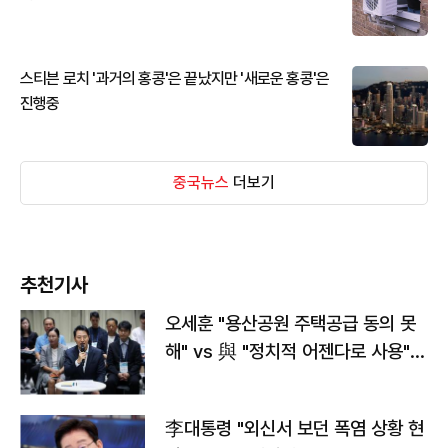
스티븐 로치 '과거의 홍콩'은 끝났지만 '새로운 홍콩'은
진행중
중국뉴스
더보기
추천기사
오세훈 "용산공원 주택공급 동의 못
해" vs 與 "정치적 어젠다로 사용"
맞불
李대통령 "외신서 보던 폭염 상황 현