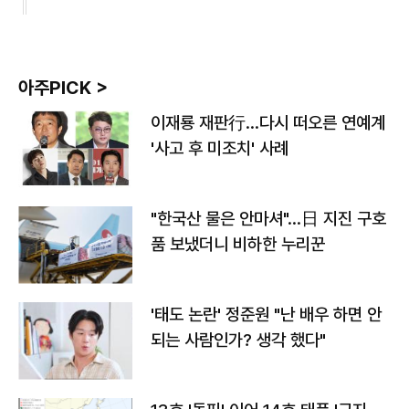
아주PICK >
이재룡 재판行…다시 떠오른 연예계
'사고 후 미조치' 사례
"한국산 물은 안마셔"…日 지진 구호
품 보냈더니 비하한 누리꾼
'태도 논란' 정준원 "난 배우 하면 안
되는 사람인가? 생각 했다"