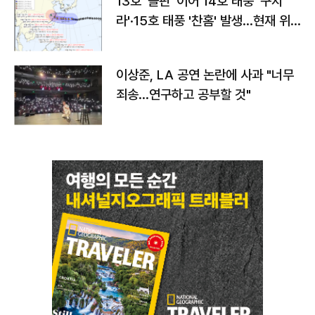
13호 '돌핀' 이어 14호 태풍 '구지
라'·15호 태풍 '찬홈' 발생…현재 위
치와 이동경로는?
이상준, LA 공연 논란에 사과 "너무
죄송…연구하고 공부할 것"