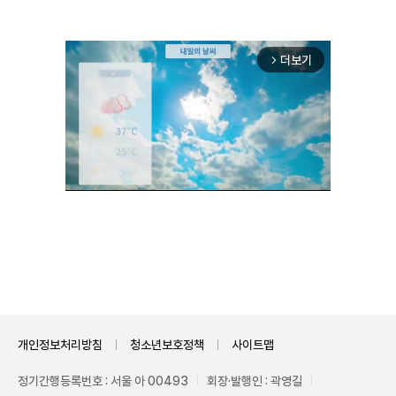
더보기
arrow_forward_ios
Mute
개인정보처리방침
청소년보호정책
사이트맵
정기간행등록번호 : 서울 아 00493
회장·발행인 : 곽영길