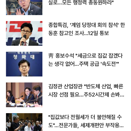
실로…모든 행정력 총동원하라"
종합특검, '계엄 당정대 회의 참석' 한
동훈 참고인 조사...12일 통보
靑 홍보수석 "세금으로 집값 잡겠다
는 생각 없어…주택 공급 '속도전'"
김정관 산업장관 "반도체 산업, 빠른
시장 선점 필요…주52시간제 손봐
야"
"집값보다 전월세가 더 불안해질 수
도"…전문가들, 세제개편안 부작용