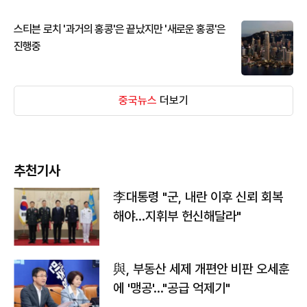
스티븐 로치 '과거의 홍콩'은 끝났지만 '새로운 홍콩'은
진행중
중국뉴스
더보기
추천기사
李대통령 "군, 내란 이후 신뢰 회복
해야…지휘부 헌신해달라"
與, 부동산 세제 개편안 비판 오세훈
에 '맹공'…"공급 억제기"