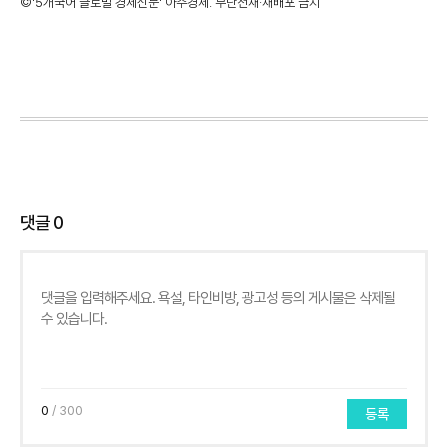
©'5개국어 글로벌 경제신문' 아주경제. 무단전재·재배포 금지
댓글
0
0
/ 300
등록