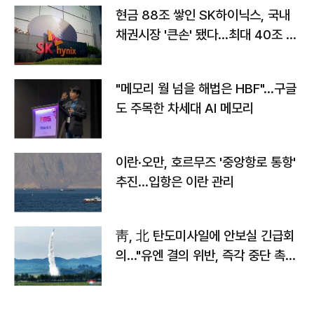
현금 88조 쌓인 SK하이닉스, 국내
채권시장 '큰손' 됐다…최대 40조 투
자
"메모리 월 넘을 해법은 HBF"…구글
도 주목한 차세대 AI 메모리
이란·오만, 호르무즈 '중앙항로 통항'
추진…입항은 이란 관리
靑, 北 탄도미사일에 안보실 긴급회
의…"유엔 결의 위반, 즉각 중단 촉
구"