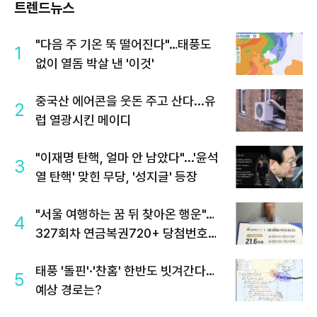
트렌드뉴스
"다음 주 기온 뚝 떨어진다"…태풍도
1
없이 열돔 박살 낸 '이것'
중국산 에어콘을 웃돈 주고 산다...유
2
럽 열광시킨 메이디
"이재명 탄핵, 얼마 안 남았다"...'윤석
3
열 탄핵' 맞힌 무당, '성지글' 등장
"서울 여행하는 꿈 뒤 찾아온 행운"…
4
327회차 연금복권720+ 당첨번호조
회 주목
태풍 '돌핀'·'찬홈' 한반도 빗겨간다…
5
예상 경로는?