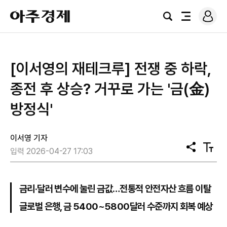
로
아
그
검
전
주
인
색
체
경
메
제
뉴
[이서영의 재테크루] 전쟁 중 하락,
종전 후 상승? 거꾸로 가는 '금(金)
방정식'
이서영 기자
공
텍
입력 2026-04-27 17:03
유
스
트
크
기
금리·달러 변수에 눌린 금값…전통적 안전자산 흐름 이탈
글로벌 은행, 금 5400~5800달러 수준까지 회복 예상