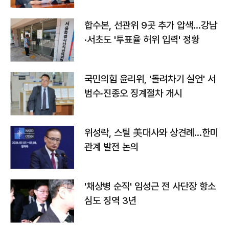
합수본, 선관위 9곳 추가 압색…강남
·서초도 '투표율 허위 입력' 정황
국민의힘 윤리위, '돌려차기 실언' 서
범수·진종오 징계절차 개시
위성락, 스틸 美대사와 상견례…한미
관계 발전 논의
'채상병 순직' 임성근 전 사단장 항소
심도 징역 3년