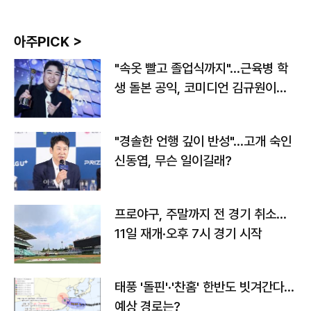
아주PICK >
"속옷 빨고 졸업식까지"…근육병 학
생 돌본 공익, 코미디언 김규원이었
다
"경솔한 언행 깊이 반성"…고개 숙인
신동엽, 무슨 일이길래?
프로야구, 주말까지 전 경기 취소…
11일 재개·오후 7시 경기 시작
태풍 '돌핀'·'찬홈' 한반도 빗겨간다…
예상 경로는?