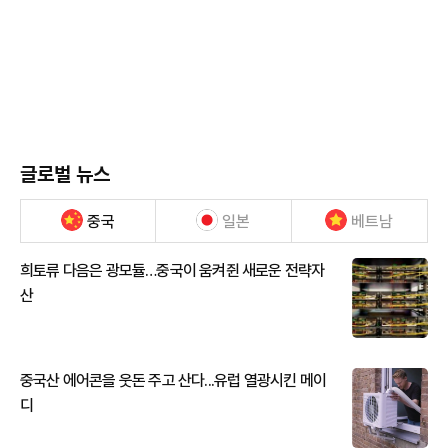
글로벌 뉴스
중국
일본
베트남
희토류 다음은 광모듈…중국이 움켜쥔 새로운 전략자
산
중국산 에어콘을 웃돈 주고 산다...유럽 열광시킨 메이
디