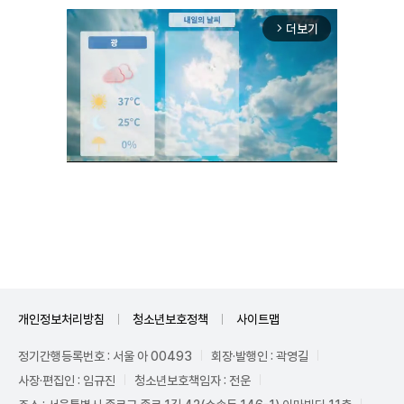
더보기
arrow_forward_ios
Unmute
개인정보처리방침
청소년보호정책
사이트맵
정기간행등록번호 : 서울 아 00493
회장·발행인 : 곽영길
사장·편집인 : 임규진
청소년보호책임자 : 전운