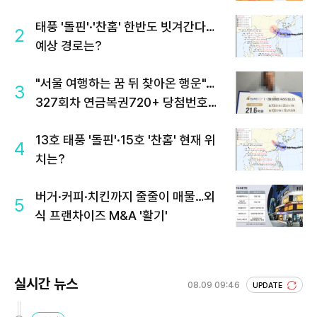
태풍 '돌핀'·'찬홈' 한반도 빗겨간다…
2
예상 경로는?
"서울 여행하는 꿈 뒤 찾아온 행운"…
3
327회차 연금복권720+ 당첨번호조
회 주목
13호 태풍 '돌핀'·15호 '찬홈' 현재 위
4
치는?
버거·커피·치킨까지 줄줄이 매물…외
5
식 프랜차이즈 M&A '활기'
실시간 뉴스
08.09 09:46
UPDATE