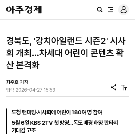
로
아
그
검
전
주
인
색
체
경
메
제
뉴
경북도, '강치아일랜드 시즌2' 시사
회 개최…차세대 어린이 콘텐츠 확
산 본격화
최주호 기자
공
텍
입력 2026-04-27 15:53
유
스
트
크
기
도청 팬미팅·시사회에 어린이 180여 명 참여
5월 6일 KBS 2TV 첫 방영…독도 배경 해양 판타지
기대감 고조