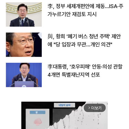
李, 정부 세제개편안에 제동…ISA·주
가누르기안 재검토 지시
與, 황희 '폐기 버스 청년 주택' 제안
에 "당 입장과 무관…개인 의견"
李대통령, '호우피해' 안동·의성 관할
4개면 특별재난지역 선포
더보기
arrow_forward_ios