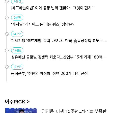
4분전
與 "'하늘이법' 여야 공동 발의 괜찮아…그것이 협치"
9분전
'캐시딜' 캐시워크 돈 버는 퀴즈, 정답은?
14분전
관세전쟁 '엔드게임' 윤곽 나오나…한국 新통상정책 교두보 활
용해야
17분전
섬유패션 글로벌 경쟁력 키운다…산업부 15개 과제 180억 지
원
18분전
농식품부, '천원의 아침밥' 참여 200개 대학 선정
아주PICK >
임영웅, 데뷔 10주년…"난 늘 부족한