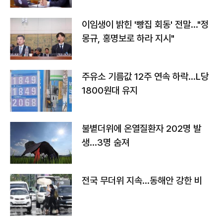
이임생이 밝힌 '빵집 회동' 전말…"정
몽규, 홍명보로 하라 지시"
주유소 기름값 12주 연속 하락…L당
1800원대 유지
불볕더위에 온열질환자 202명 발
생…3명 숨져
전국 무더위 지속…동해안 강한 비