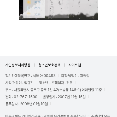
Unmute
개인정보처리방침
청소년보호정책
사이트맵
정기간행등록번호 : 서울 아 00493
회장·발행인 : 곽영길
사장·편집인 : 임규진
청소년보호책임자 : 전운
주소 : 서울특별시 종로구 종로 1길 42(수송동 146-1) 이마빌딩 11층
전화 : 02-767-1500
발행일자 : 2007년 11월 15일
등록일자 : 2008년 01월10일
아주경제는 인터넷신문윤리위원회 윤리강령을 준수합니다. 아주경제의 모든