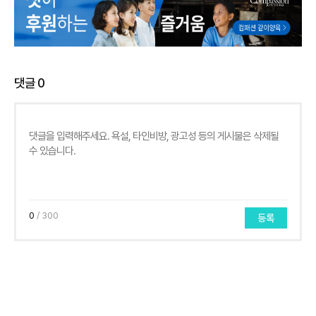
댓글
0
0
/ 300
등록