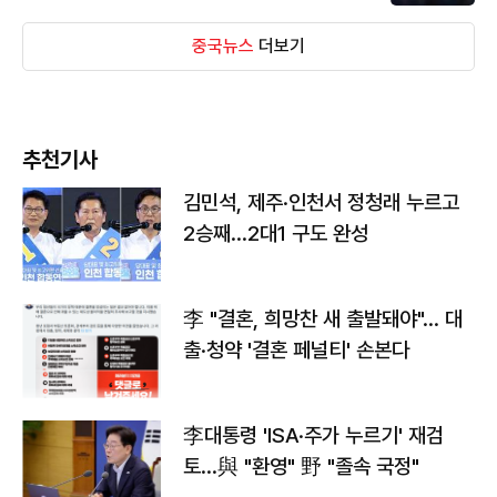
중국뉴스
더보기
추천기사
김민석, 제주·인천서 정청래 누르고
2승째…2대1 구도 완성
李 "결혼, 희망찬 새 출발돼야"… 대
출·청약 '결혼 페널티' 손본다
李대통령 'ISA·주가 누르기' 재검
토…與 "환영" 野 "졸속 국정"