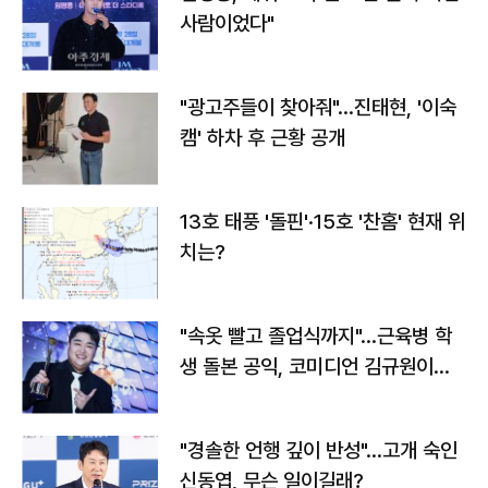
사람이었다"
"광고주들이 찾아줘"…진태현, '이숙
캠' 하차 후 근황 공개
13호 태풍 '돌핀'·15호 '찬홈' 현재 위
치는?
"속옷 빨고 졸업식까지"…근육병 학
생 돌본 공익, 코미디언 김규원이었
다
"경솔한 언행 깊이 반성"…고개 숙인
신동엽, 무슨 일이길래?