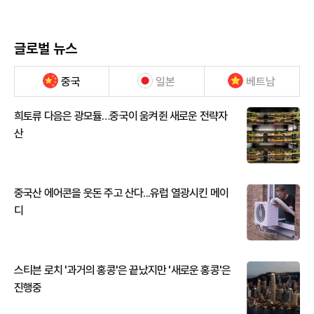
글로벌 뉴스
중국
일본
베트남
희토류 다음은 광모듈…중국이 움켜쥔 새로운 전략자
산
중국산 에어콘을 웃돈 주고 산다...유럽 열광시킨 메이
디
스티븐 로치 '과거의 홍콩'은 끝났지만 '새로운 홍콩'은
진행중