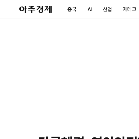
아
중국
AI
산업
재테크
주
경
제