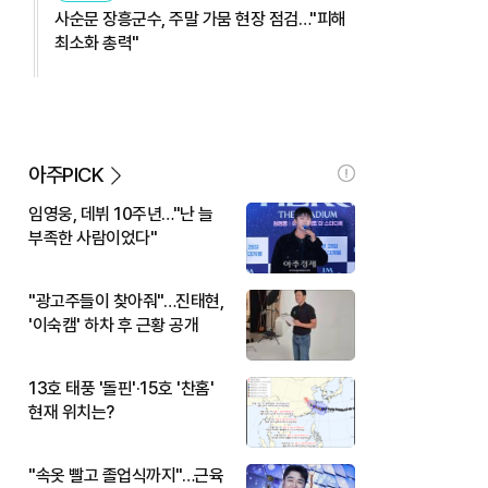
사순문 장흥군수, 주말 가뭄 현장 점검…"피해
최소화 총력"
아주PICK
임영웅, 데뷔 10주년…"난 늘
부족한 사람이었다"
"광고주들이 찾아줘"…진태현,
'이숙캠' 하차 후 근황 공개
13호 태풍 '돌핀'·15호 '찬홈'
현재 위치는?
"속옷 빨고 졸업식까지"…근육