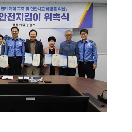
지
확
대