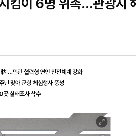
지킴이 6명 위촉…관광지 
배치…민관 협력형 연안 안전체계 강화
0주년 맞아 군항 체험행사 풍성
30곳 실태조사 착수
이
미