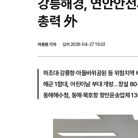
강릉해경, 연안안전
총력 外
이동원 기자
입력 2026-04-27 15:02
하조대·강릉항·아들바위공원 등 위험지역 
해군 1함대, 어린이날 부대 개방…창설 8
동해해수청, 동해·묵호항 항만운송업체 1