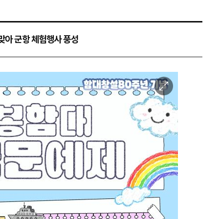
 맞아 군항 체험행사 풍성
이
미
지
확
대