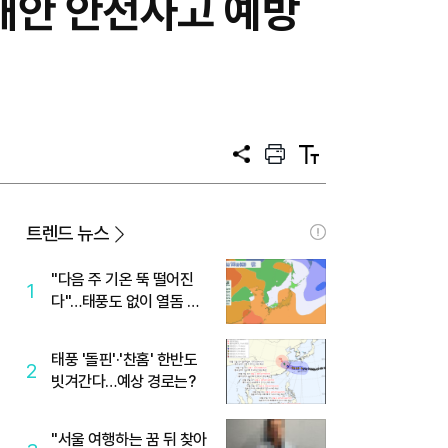
해안 안전사고 예방
공
프
텍
유
린
스
트
트
크
기
트렌드 뉴스
"다음 주 기온 뚝 떨어진
1
다"…태풍도 없이 열돔 박
살 낸 '이것'
태풍 '돌핀'·'찬홈' 한반도
2
빗겨간다…예상 경로는?
"서울 여행하는 꿈 뒤 찾아