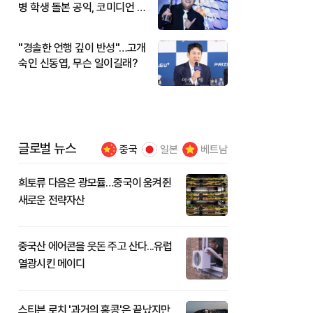
병 학생 돌본 공익, 코미디언 김
규원이었다
"경솔한 언행 깊이 반성"…고개
숙인 신동엽, 무슨 일이길래?
글로벌 뉴스
중국
일본
베트남
희토류 다음은 광모듈…중국이 움켜쥔
새로운 전략자산
중국산 에어콘을 웃돈 주고 산다...유럽
열광시킨 메이디
스티븐 로치 '과거의 홍콩'은 끝났지만