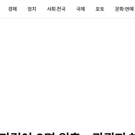
경제
정치
사회·전국
국제
포토
문화·연예