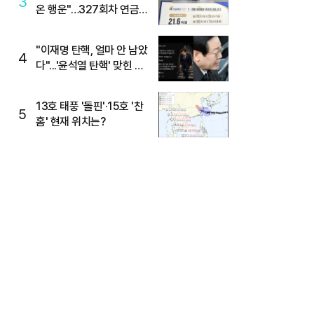
3
온 행운"…327회차 연금
복권720+ 당첨번호조회
주목
"이재명 탄핵, 얼마 안 남았
4
다"...'윤석열 탄핵' 맞힌 무
당, '성지글' 등장
13호 태풍 '돌핀'·15호 '찬
5
홈' 현재 위치는?