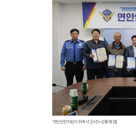
‘연안안전지킴이 위촉식’. [사진=강릉 해경]