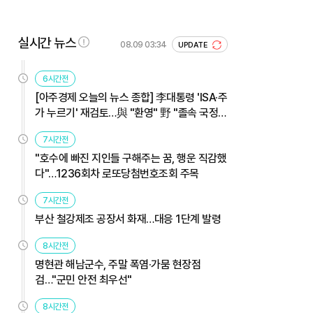
실시간 뉴스
08.09 03:34
UPDATE
6시간전
[아주경제 오늘의 뉴스 종합] 李대통령 'ISA·주
가 누르기' 재검토…與 "환영" 野 "졸속 국정"
外
7시간전
"호수에 빠진 지인들 구해주는 꿈, 행운 직감했
다"…1236회차 로또당첨번호조회 주목
7시간전
부산 철강제조 공장서 화재…대응 1단계 발령
8시간전
명현관 해남군수, 주말 폭염·가뭄 현장점
검…"군민 안전 최우선"
8시간전