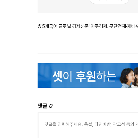
©'5개국어 글로벌 경제신문' 아주경제. 무단전재·재배
댓글
0