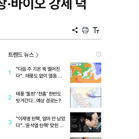
장·바이오 강세 덕
공
프
텍
유
린
스
트
트
크
기
트렌드 뉴스
"다음 주 기온 뚝 떨어진
1
다"…태풍도 없이 열돔 박
살 낸 '이것'
태풍 '돌핀'·'찬홈' 한반도
2
빗겨간다…예상 경로는?
"이재명 탄핵, 얼마 안 남았
3
다"...'윤석열 탄핵' 맞힌 무
당, '성지글' 등장