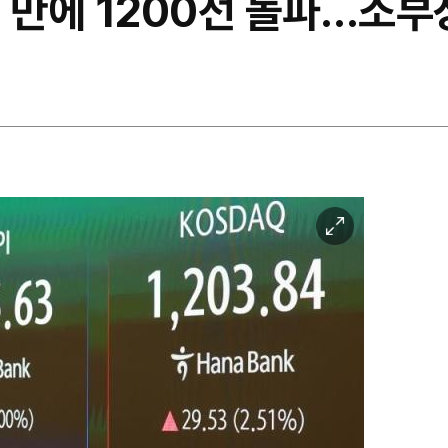
 만에 1200선 돌파…소부
이
미
지
확
대