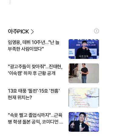
아주PICK
임영웅, 데뷔 10주년…"난 늘
부족한 사람이었다"
"광고주들이 찾아줘"…진태현,
'이숙캠' 하차 후 근황 공개
13호 태풍 '돌핀'·15호 '찬홈'
현재 위치는?
"속옷 빨고 졸업식까지"…근육
병 학생 돌본 공익, 코미디언 김
규원이었다