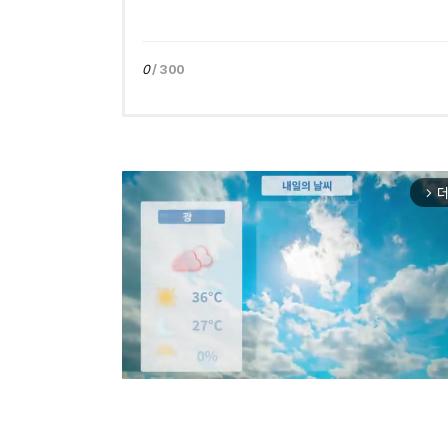
0
/ 300
더
arrow_forward_ios