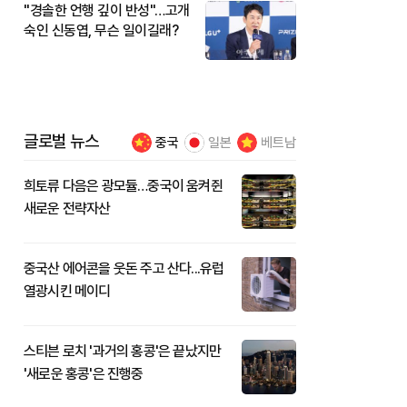
"경솔한 언행 깊이 반성"…고개
숙인 신동엽, 무슨 일이길래?
글로벌 뉴스
중국
일본
베트남
희토류 다음은 광모듈…중국이 움켜쥔
새로운 전략자산
중국산 에어콘을 웃돈 주고 산다...유럽
열광시킨 메이디
스티븐 로치 '과거의 홍콩'은 끝났지만
'새로운 홍콩'은 진행중