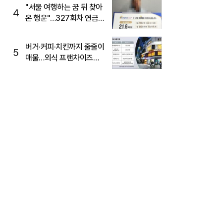
"서울 여행하는 꿈 뒤 찾아
4
온 행운"…327회차 연금
복권720+ 당첨번호조회
주목
버거·커피·치킨까지 줄줄이
5
매물…외식 프랜차이즈
M&A '활기'