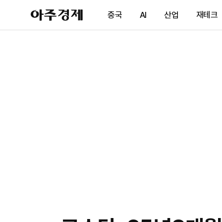
아
중국
AI
산업
재테크
주
경
제