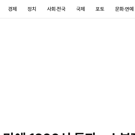
경제
정치
사회·전국
국제
포토
문화·연예