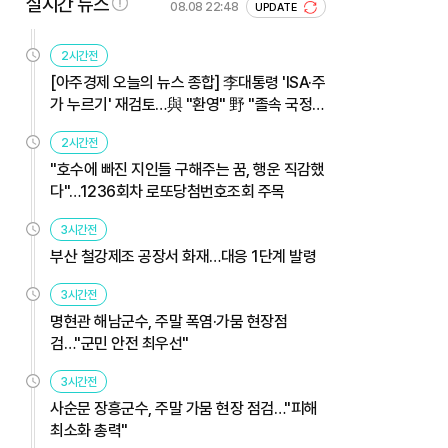
실시간 뉴스
08.08 22:48
UPDATE
2시간전
[아주경제 오늘의 뉴스 종합] 李대통령 'ISA·주
가 누르기' 재검토…與 "환영" 野 "졸속 국정"
外
2시간전
"호수에 빠진 지인들 구해주는 꿈, 행운 직감했
다"…1236회차 로또당첨번호조회 주목
3시간전
부산 철강제조 공장서 화재…대응 1단계 발령
3시간전
명현관 해남군수, 주말 폭염·가뭄 현장점
검…"군민 안전 최우선"
3시간전
사순문 장흥군수, 주말 가뭄 현장 점검…"피해
최소화 총력"