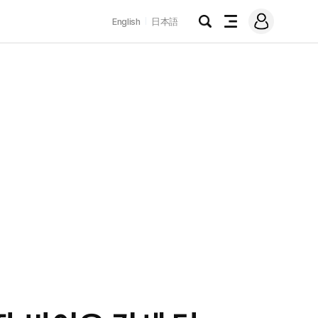
로
English
日本語
그
검
전
인
색
체
메
뉴