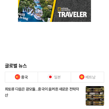
글로벌 뉴스
중국
일본
베트남
희토류 다음은 광모듈…중국이 움켜쥔 새로운 전략자
산