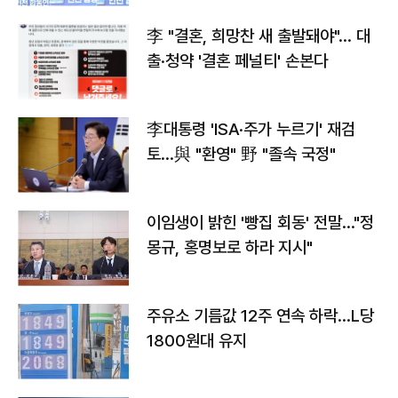
李 "결혼, 희망찬 새 출발돼야"… 대
출·청약 '결혼 페널티' 손본다
李대통령 'ISA·주가 누르기' 재검
토…與 "환영" 野 "졸속 국정"
이임생이 밝힌 '빵집 회동' 전말…"정
몽규, 홍명보로 하라 지시"
주유소 기름값 12주 연속 하락…L당
1800원대 유지