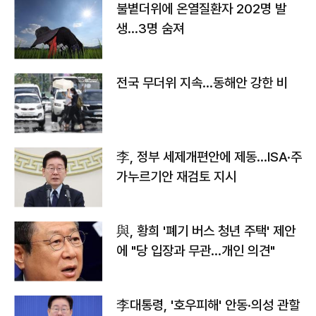
불볕더위에 온열질환자 202명 발
생…3명 숨져
전국 무더위 지속…동해안 강한 비
李, 정부 세제개편안에 제동…ISA·주
가누르기안 재검토 지시
與, 황희 '폐기 버스 청년 주택' 제안
에 "당 입장과 무관…개인 의견"
李대통령, '호우피해' 안동·의성 관할