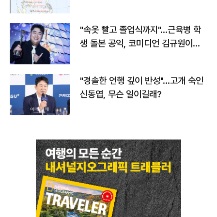
"속옷 빨고 졸업식까지"…근육병 학
생 돌본 공익, 코미디언 김규원이었
다
"경솔한 언행 깊이 반성"…고개 숙인
신동엽, 무슨 일이길래?