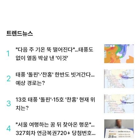
트렌드뉴스
"다음 주 기온 뚝 떨어진다"…태풍도
1
없이 열돔 박살 낸 '이것'
태풍 '돌핀'·'찬홈' 한반도 빗겨간다…
2
예상 경로는?
13호 태풍 '돌핀'·15호 '찬홈' 현재 위
3
치는?
"서울 여행하는 꿈 뒤 찾아온 행운"…
4
327회차 연금복권720+ 당첨번호조