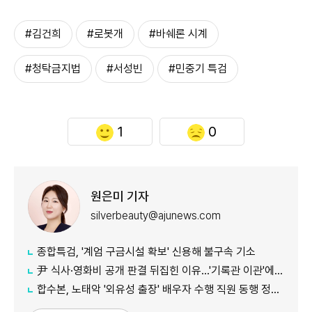
#김건희
#로봇개
#바쉐론 시계
#청탁금지법
#서성빈
#민중기 특검
1
0
원은미 기자
silverbeauty@ajunews.com
종합특검, '계엄 구금시설 확보' 신용해 불구속 기소
尹 식사·영화비 공개 판결 뒤집힌 이유…'기록관 이관'에 소송 실익 쟁점
합수본, 노태악 '외유성 출장' 배우자 수행 직원 동행 정황 포착