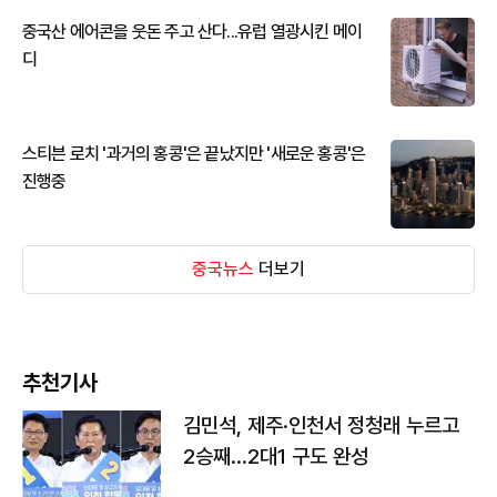
중국산 에어콘을 웃돈 주고 산다...유럽 열광시킨 메이
디
스티븐 로치 '과거의 홍콩'은 끝났지만 '새로운 홍콩'은
진행중
중국뉴스
더보기
추천기사
김민석, 제주·인천서 정청래 누르고
2승째…2대1 구도 완성