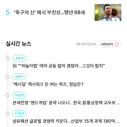
회 주목
5
'축구의 신' 메시 부친상…향년 68세
실시간 뉴스
08.09 12:04
UPDATE
4분전
與 "'하늘이법' 여야 공동 발의 괜찮아…그것이 협치"
9분전
'캐시딜' 캐시워크 돈 버는 퀴즈, 정답은?
14분전
관세전쟁 '엔드게임' 윤곽 나오나…한국 新통상정책 교두보 활
용해야
17분전
섬유패션 글로벌 경쟁력 키운다…산업부 15개 과제 180억 지