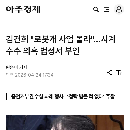
로
아
그
검
전
주
인
색
체
경
메
제
뉴
김건희 "로봇개 사업 몰라"…시계
수수 의혹 법정서 부인
원은미 기자
공
텍
입력 2026-04-24 17:34
유
스
트
크
기
증언거부권 수십 차례 행사…"청탁 받은 적 없다" 주장