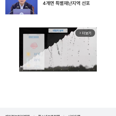
4개면 특별재난지역 선포
더보기
arrow_forward_ios
Unmute