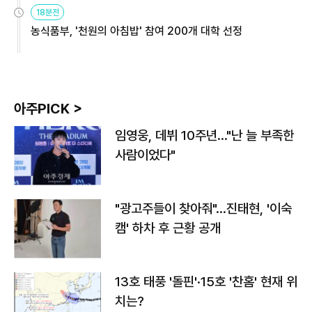
원
18분전
농식품부, '천원의 아침밥' 참여 200개 대학 선정
아주PICK >
임영웅, 데뷔 10주년…"난 늘 부족한
사람이었다"
"광고주들이 찾아줘"…진태현, '이숙
캠' 하차 후 근황 공개
13호 태풍 '돌핀'·15호 '찬홈' 현재 위
치는?