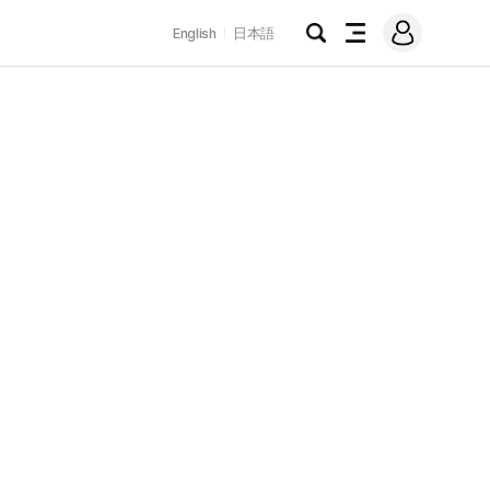
로
English
日本語
그
검
전
인
색
체
메
뉴