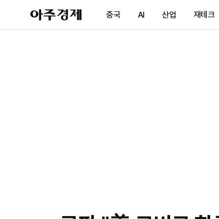
아
중국
AI
산업
재테크
주
경
제