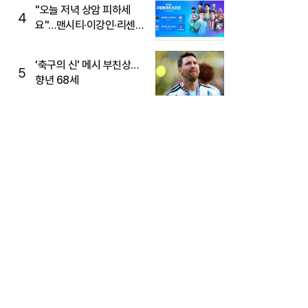
"오늘 저녁 상암 피하세
4
요"…맨시티·이강인·리센느
뜬다, 6호선 혼잡 예상
'축구의 신' 메시 부친상…
5
향년 68세