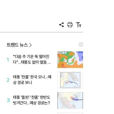
공
프
텍
유
린
스
트
트
크
기
트렌드 뉴스
"다음 주 기온 뚝 떨어진
1
다"…태풍도 없이 열돔 박
살 낸 '이것'
태풍 '찬홈' 한국 오나…예
2
상 경로 보니
태풍 '돌핀'·'찬홈' 한반도
3
빗겨간다…예상 경로는?