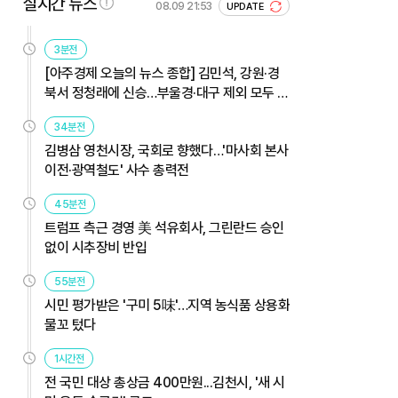
실시간 뉴스
08.09 21:53
UPDATE
3분전
[아주경제 오늘의 뉴스 종합] 김민석, 강원·경
북서 정청래에 신승…부울경·대구 제외 모두 웃
었다 外
34분전
김병삼 영천시장, 국회로 향했다…'마사회 본사
이전·광역철도' 사수 총력전
45분전
트럼프 측근 경영 美 석유회사, 그린란드 승인
없이 시추장비 반입
55분전
시민 평가받은 '구미 5味'…지역 농식품 상용화
물꼬 텄다
1시간전
전 국민 대상 총상금 400만원...김천시, '새 시