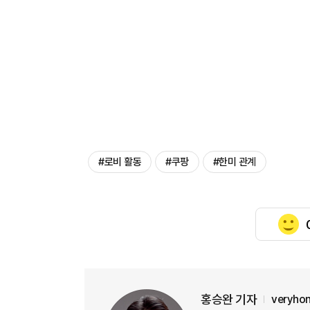
#로비 활동
#쿠팡
#한미 관계
홍승완 기자
veryho