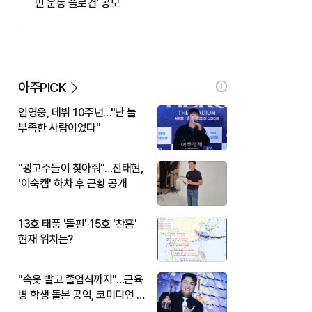
민 운동 슬로건' 공모
아주PICK
임영웅, 데뷔 10주년…"난 늘
부족한 사람이었다"
"광고주들이 찾아줘"…진태현,
'이숙캠' 하차 후 근황 공개
13호 태풍 '돌핀'·15호 '찬홈'
현재 위치는?
"속옷 빨고 졸업식까지"…근육
병 학생 돌본 공익, 코미디언 김
규원이었다