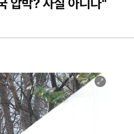
국 압박? 사실 아니다"
이
미
지
확
대