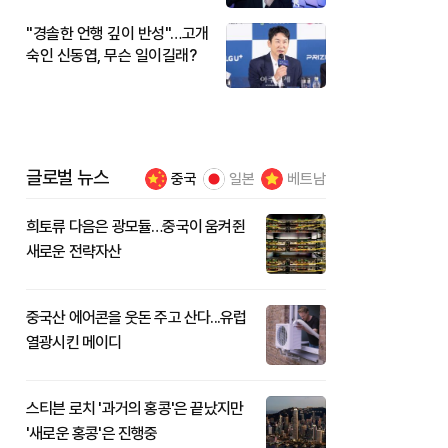
"경솔한 언행 깊이 반성"…고개
숙인 신동엽, 무슨 일이길래?
글로벌 뉴스
중국
일본
베트남
희토류 다음은 광모듈…중국이 움켜쥔
새로운 전략자산
중국산 에어콘을 웃돈 주고 산다...유럽
열광시킨 메이디
스티븐 로치 '과거의 홍콩'은 끝났지만
'새로운 홍콩'은 진행중