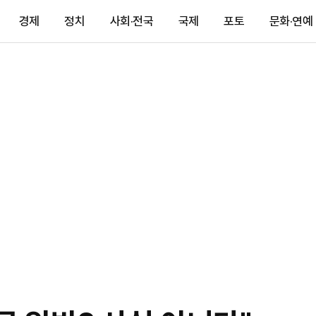
경제
정치
사회·전국
국제
포토
문화·연예