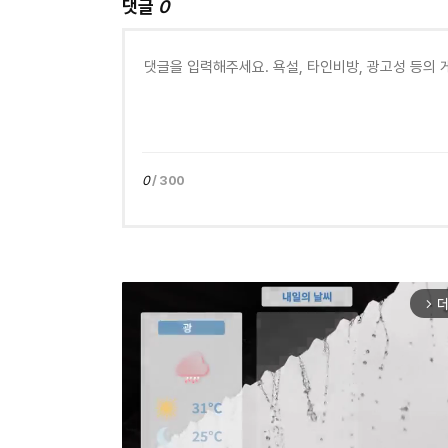
댓글
0
0
/ 300
더
arrow_forward_ios