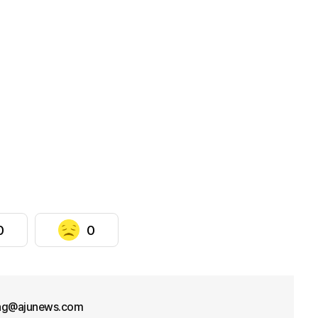
0
0
ng@ajunews.com