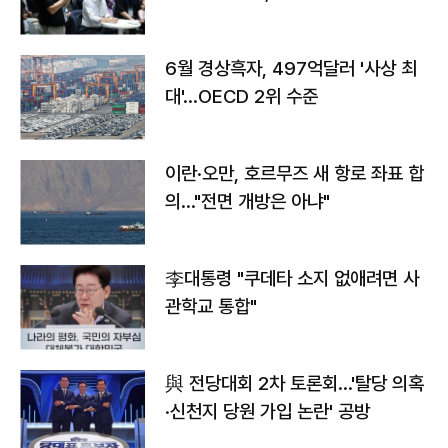
우려
6월 경상흑자, 497억달러 '사상 최
대'…OECD 2위 수준
이란·오만, 호르무즈 새 항로 좌표 합
의…"전면 개방은 아냐"
李대통령 "쿠데타 소지 없애려면 사
관학교 통합"
與 전당대회 2차 토론회…'탈당 의혹
·신천지 당원 가입 논란' 공방