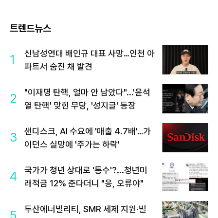
트렌드뉴스
신남성연대 배인규 대표 사망…인천 아
1
파트서 숨진 채 발견
"이재명 탄핵, 얼마 안 남았다"...'윤석
2
열 탄핵' 맞힌 무당, '성지글' 등장
샌디스크, AI 수요에 '매출 4.7배'…가
3
이던스 실망에 '주가는 하락'
국가가 청년 상대로 '통수'?...청년미
4
래적금 12% 준다더니 "응, 오류야"
두산에너빌리티, SMR 세제 지원·빌
5