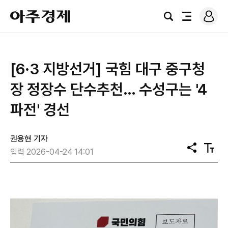
로
아
그
검
전
주
인
색
체
경
메
제
뉴
[6·3 지방선거] 국힘 대구 중구청
장 정장수 단수추천… 수성구는 '4
파전' 경선
권용현 기자
공
텍
입력 2026-04-24 14:01
유
스
트
크
기