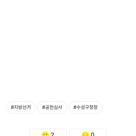
#지방선거
#공천심사
#수성구청장
2
0