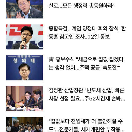
실로…모든 행정력 총동원하라"
종합특검, '계엄 당정대 회의 참석' 한
동훈 참고인 조사...12일 통보
靑 홍보수석 "세금으로 집값 잡겠다
는 생각 없어…주택 공급 '속도전'"
김정관 산업장관 "반도체 산업, 빠른
시장 선점 필요…주52시간제 손봐
야"
"집값보다 전월세가 더 불안해질 수
도"…전문가들, 세제개편안 부작용