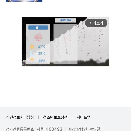
더보기
arrow_forward_ios
Unmute
개인정보처리방침
청소년보호정책
사이트맵
정기간행등록번호 : 서울 아 00493
회장·발행인 : 곽영길