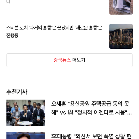
디
스티븐 로치 '과거의 홍콩'은 끝났지만 '새로운 홍콩'은
진행중
중국뉴스
더보기
추천기사
오세훈 "용산공원 주택공급 동의 못
해" vs 與 "정치적 어젠다로 사용"
맞불
李대통령 "외신서 보던 폭염 상황 현