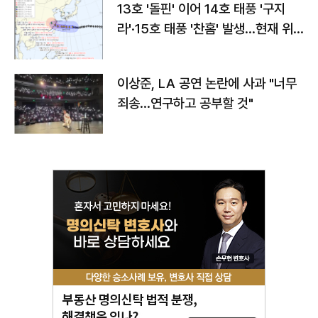
13호 '돌핀' 이어 14호 태풍 '구지
라'·15호 태풍 '찬홈' 발생…현재 위
치와 이동경로는?
이상준, LA 공연 논란에 사과 "너무
죄송…연구하고 공부할 것"