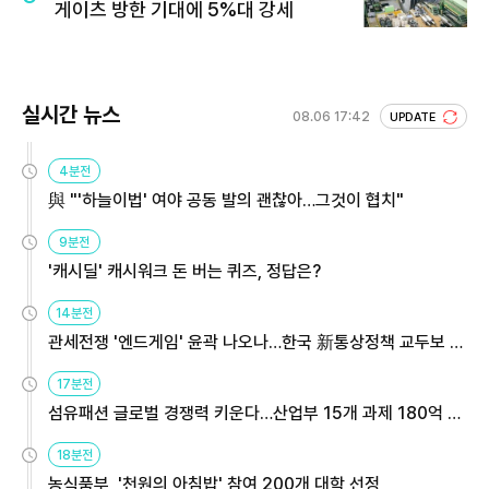
게이츠 방한 기대에 5%대 강세
실시간 뉴스
08.06 17:42
UPDATE
4분전
與 "'하늘이법' 여야 공동 발의 괜찮아…그것이 협치"
9분전
'캐시딜' 캐시워크 돈 버는 퀴즈, 정답은?
14분전
관세전쟁 '엔드게임' 윤곽 나오나…한국 新통상정책 교두보 활
용해야
17분전
섬유패션 글로벌 경쟁력 키운다…산업부 15개 과제 180억 지
원
18분전
농식품부, '천원의 아침밥' 참여 200개 대학 선정