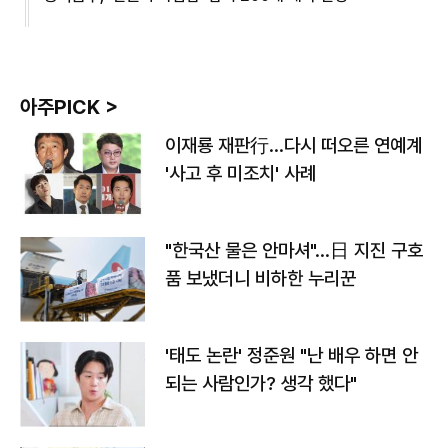
아주PICK >
이재룡 재판行…다시 떠오른 연예계
'사고 후 미조치' 사례
"한국산 물은 안마셔"…日 지진 구호
품 보냈더니 비하한 누리꾼
'태도 논란' 정준원 "난 배우 하면 안
되는 사람인가? 생각 했다"