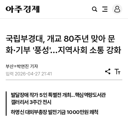
로
아
그
검
전
주
인
색
체
경
메
제
뉴
국립부경대, 개교 80주년 맞아 문
화·기부 '풍성'...지역사회 소통 강화
부산=박연진 기자
공
텍
입력 2026-04-27 21:41
유
스
트
크
기
발달장애 작가 5인 특별전 개최...핵심역량도서관
갤러리서 3주간 전시
하명신 대외부총장 발전기금 1000만원 쾌척