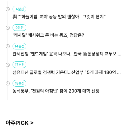
4분전
與 "'하늘이법' 여야 공동 발의 괜찮아…그것이 협치"
9분전
'캐시딜' 캐시워크 돈 버는 퀴즈, 정답은?
14분전
관세전쟁 '엔드게임' 윤곽 나오나…한국 新통상정책 교두보 활
용해야
17분전
섬유패션 글로벌 경쟁력 키운다…산업부 15개 과제 180억 지
원
18분전
농식품부, '천원의 아침밥' 참여 200개 대학 선정
아주PICK >