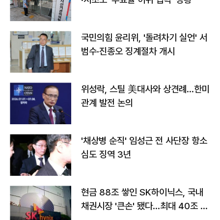
국민의힘 윤리위, '돌려차기 실언' 서
범수·진종오 징계절차 개시
위성락, 스틸 美대사와 상견례…한미
관계 발전 논의
'채상병 순직' 임성근 전 사단장 항소
심도 징역 3년
현금 88조 쌓인 SK하이닉스, 국내
채권시장 '큰손' 됐다…최대 40조 투
자