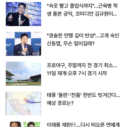
"속옷 빨고 졸업식까지"…근육병 학
생 돌본 공익, 코미디언 김규원이었
다
"경솔한 언행 깊이 반성"…고개 숙인
신동엽, 무슨 일이길래?
프로야구, 주말까지 전 경기 취소…
11일 재개·오후 7시 경기 시작
태풍 '돌핀'·'찬홈' 한반도 빗겨간다…
예상 경로는?
이재룡 재판行…다시 떠오른 연예계