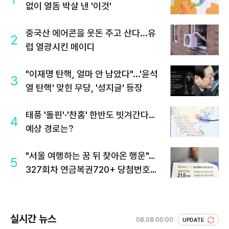
없이 열돔 박살 낸 '이것'
중국산 에어콘을 웃돈 주고 산다...유
2
럽 열광시킨 메이디
"이재명 탄핵, 얼마 안 남았다"...'윤석
3
열 탄핵' 맞힌 무당, '성지글' 등장
태풍 '돌핀'·'찬홈' 한반도 빗겨간다…
4
예상 경로는?
"서울 여행하는 꿈 뒤 찾아온 행운"…
5
327회차 연금복권720+ 당첨번호조
회 주목
실시간 뉴스
08.08 00:00
UPDATE