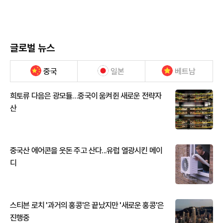
글로벌 뉴스
중국
일본
베트남
희토류 다음은 광모듈…중국이 움켜쥔 새로운 전략자
산
중국산 에어콘을 웃돈 주고 산다...유럽 열광시킨 메이
디
스티븐 로치 '과거의 홍콩'은 끝났지만 '새로운 홍콩'은
진행중