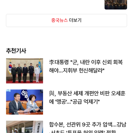
중국뉴스
더보기
추천기사
李대통령 "군, 내란 이후 신뢰 회복
해야…지휘부 헌신해달라"
與, 부동산 세제 개편안 비판 오세훈
에 '맹공'…"공급 억제기"
합수본, 선관위 9곳 추가 압색…강남
·서초도 '투표율 허위 입력' 정황