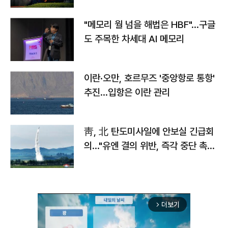
"메모리 월 넘을 해법은 HBF"…구글
도 주목한 차세대 AI 메모리
이란·오만, 호르무즈 '중앙항로 통항'
추진…입항은 이란 관리
靑, 北 탄도미사일에 안보실 긴급회
의…"유엔 결의 위반, 즉각 중단 촉
구"
더보기
arrow_forward_ios