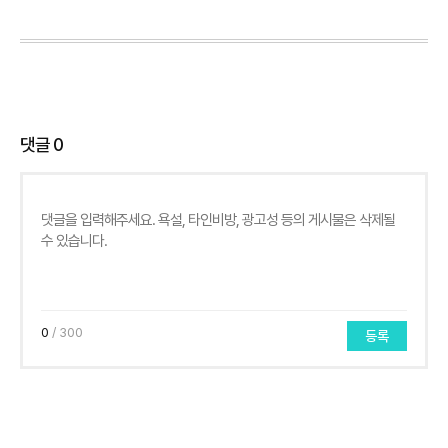
댓글
0
0
/ 300
등록