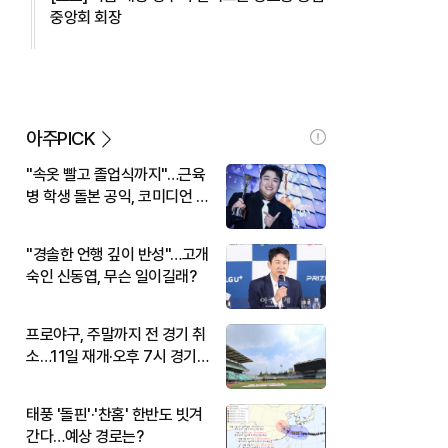
중앙회 회장
아주PICK
"속옷 빨고 졸업식까지"…근육
병 학생 돌본 공익, 코미디언 김
규원이었다
"경솔한 언행 깊이 반성"…고개
숙인 신동엽, 무슨 일이길래?
프로야구, 주말까지 전 경기 취
소…11일 재개·오후 7시 경기
시작
태풍 '돌핀'·'찬홈' 한반도 빗겨
간다…예상 경로는?