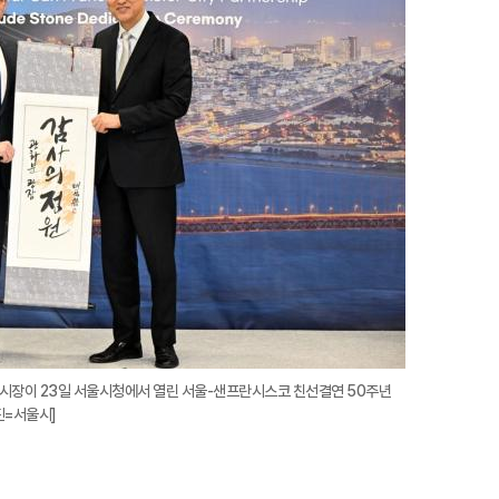
확
대
시장이 23일 서울시청에서 열린 서울-샌프란시스코 친선결연 50주년
진=서울시]