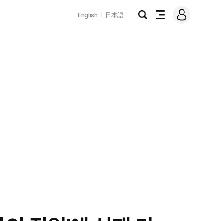
로
English
日本語
그
검
전
인
색
체
메
뉴