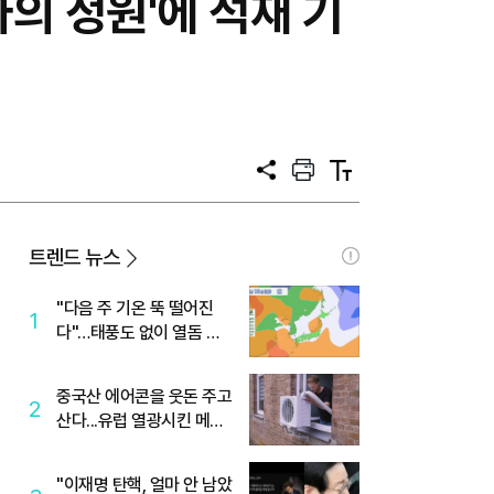
의 정원'에 석재 기
공
프
텍
유
린
스
트
트
크
기
트렌드 뉴스
"다음 주 기온 뚝 떨어진
1
다"…태풍도 없이 열돔 박
살 낸 '이것'
중국산 에어콘을 웃돈 주고
2
산다...유럽 열광시킨 메이
디
"이재명 탄핵, 얼마 안 남았