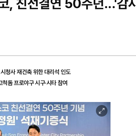
 친선결연 50주년...'감사
…시청사 재건축 위한 대리석 인도
고척돔 프로야구 시구·시타 참여
이
미
지