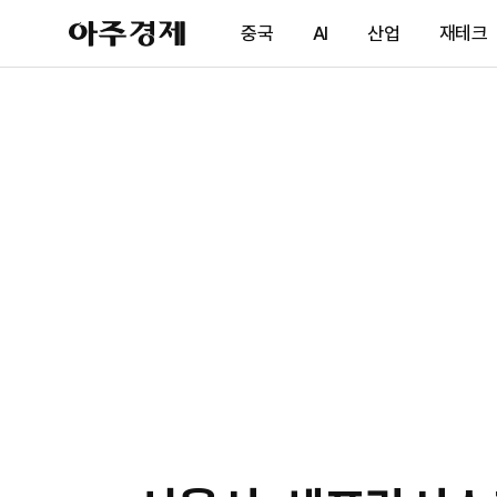
아
중국
AI
산업
재테크
주
경
제