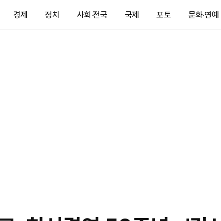
경제
정치
사회·전국
국제
포토
문화·연예