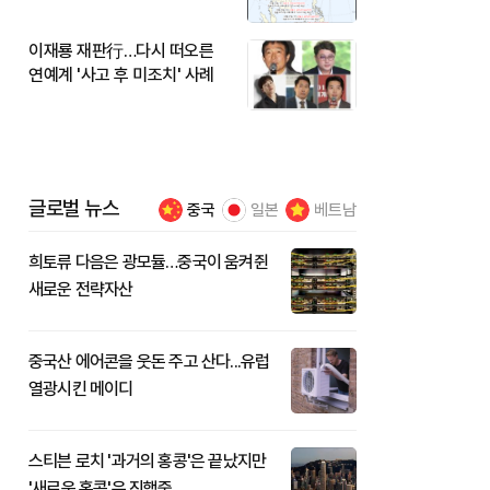
이재룡 재판行…다시 떠오른
연예계 '사고 후 미조치' 사례
글로벌 뉴스
중국
일본
베트남
희토류 다음은 광모듈…중국이 움켜쥔
새로운 전략자산
중국산 에어콘을 웃돈 주고 산다...유럽
열광시킨 메이디
스티븐 로치 '과거의 홍콩'은 끝났지만
'새로운 홍콩'은 진행중