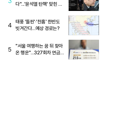
3
다"...'윤석열 탄핵' 맞힌 무
당, '성지글' 등장
태풍 '돌핀'·'찬홈' 한반도
4
빗겨간다…예상 경로는?
"서울 여행하는 꿈 뒤 찾아
5
온 행운"…327회차 연금
복권720+ 당첨번호조회
주목