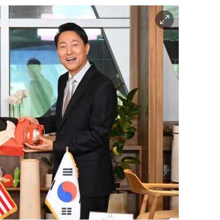
이
미
지
확
대